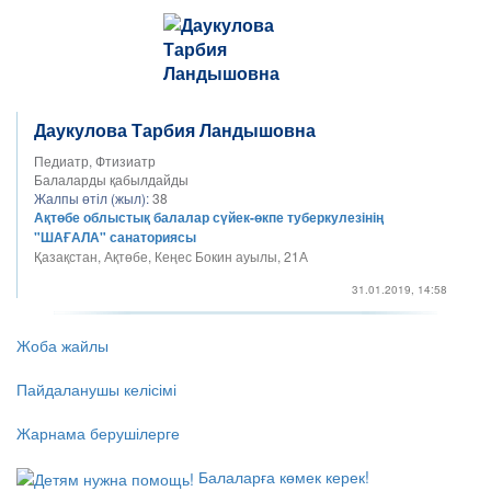
Даукулова Тарбия Ландышовна
Педиатр, Фтизиатр
Балаларды қабылдайды
Жалпы өтіл (жыл):
38
Ақтөбе облыстық балалар сүйек-өкпе туберкулезінің
"ШАҒАЛА" санаториясы
Қазақстан, Ақтөбе, Кеңес Бокин ауылы, 21А
31.01.2019, 14:58
Жоба жайлы
Пайдаланушы келісімі
Жарнама берушілерге
Балаларға көмек керек!