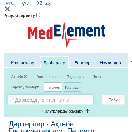
РУС
ҚАЗ
O'Z
Кіру
Ашу/Кішірейту
Клиникалар
Дәрігерлер
Бағалар
Науқандар
Ақтөбе
Гастроэнтеролог, Педиатр
Тағы
Көрсету түрлері:
Тізіммен
Картада
Табу
Фильтрларды жасыру
Дәрігерлер - Ақтөбе:
Гастроэнтеролог, Педиатр