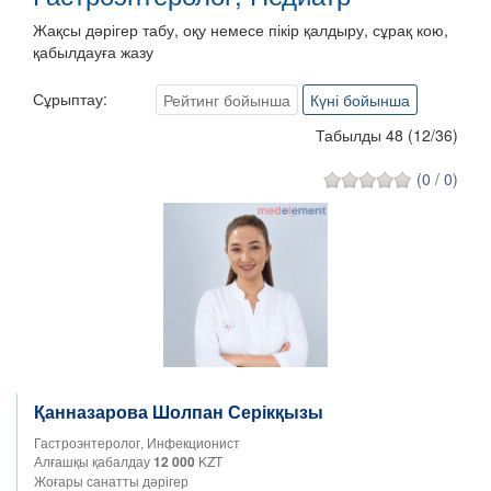
Жақсы дәрігер табу, оқу немесе пікір қалдыру, сұрақ кою,
қабылдауға жазу
Сұрыптау:
Рейтинг бойынша
Күні бойынша
Табылды 48
(
12
/
36
)
(0 / 0)
Қанназарова Шолпан Серікқызы
Гастроэнтеролог, Инфекционист
Алғашқы қабалдау
12 000
KZT
Жоғары санатты дәрігер