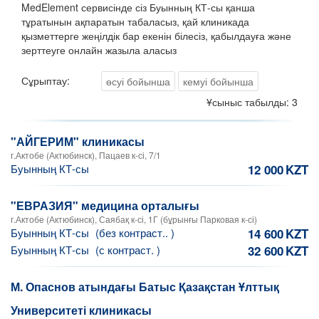
MedElement сервисінде сіз Буынның КТ-сы қанша
тұратынын ақпаратын табаласыз, қай клиникада
қызметтерге жеңілдік бар екенін білесіз, қабылдауға және
зерттеуге онлайн жазыла аласыз
Сұрыптау:
өсуі бойынша
кемуі бойынша
Ұсыныс табылды: 3
"АЙГЕРИМ" клиникасы
г.Актобе (Актюбинск), Пацаев к-сі, 7/1
Буынның КТ-сы
12 000
KZT
"ЕВРАЗИЯ" медицина орталығы
г.Актобе (Актюбинск), Саябақ к-сі, 1Г (бұрынғы Парковая к-сі)
Буынның КТ-сы
(без контраст.. )
14 600
KZT
Буынның КТ-сы
(с контраст. )
32 600
KZT
М. Опаснов атындағы Батыс Қазақстан Ұлттық
Университеті клиникасы