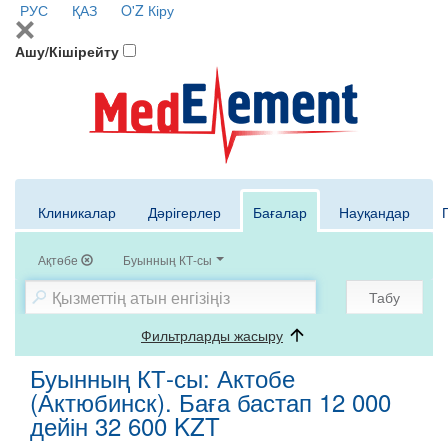
РУС
ҚАЗ
O'Z
Кіру
Ашу/Кішірейту
Клиникалар
Дәрігерлер
Бағалар
Науқандар
Ақтөбе
Буынның КТ-сы
Табу
Фильтрларды жасыру
Буынның КТ-сы: Актобе
(Актюбинск). Баға бастап 12 000
дейін 32 600 KZT