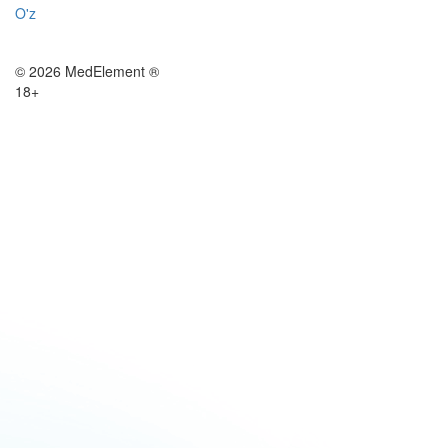
O'z
© 2026 MedElement ®
18+