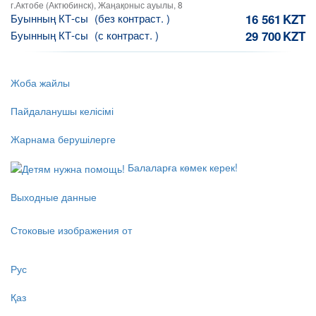
г.Актобе (Актюбинск), Жаңақоныс ауылы, 8
Буынның КТ-сы
(без контраст. )
16 561
KZT
Буынның КТ-сы
(с контраст. )
29 700
KZT
Жоба жайлы
Пайдаланушы келісімі
Жарнама берушілерге
Балаларға көмек керек!
Выходные данные
Стоковые изображения от
Рус
Қаз