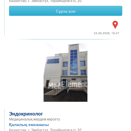
Казахстан, г. Экибастуз, Торайғыров к-сі, 20
Сұрақ қою
24.06.2026, 16:47
Эндокринолог
Медициналық жәрдем көрсету
Қалалық емханасы
Казахстан, г. Экибастуз, Торайғыров к-сі, 32