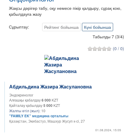
Жақсы дәрігер табу, оқу немесе пікір қалдыру, сұрақ кою,
қабылдауға жазу
Сұрыптау:
Рейтинг бойынша
Күні бойынша
Табылды 7
(
3
/
4
)
(0 / 0)
Абдильдина Жазира Жасулановна
Эндокринолог
Алғашқы қабалдау
6 000
KZT
Қайталау қабылдау
5 000
KZT
Жалпы өтіл (жыл):
10
"FAMILY EK" медицина орталығы
Қазақстан, Экибастуз, Машхур Жусуп к-ci, 27
01.08.2024, 15:05