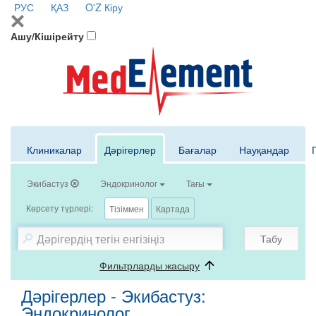
РУС
ҚАЗ
O'Z
Кіру
Ашу/Кішірейту
Клиникалар
Дәрігерлер
Бағалар
Науқандар
Экибастуз
Эндокринолог
Тағы
Көрсету түрлері:
Тізіммен
Картада
Табу
Фильтрларды жасыру
Дәрігерлер - Экибастуз:
Эндокринолог