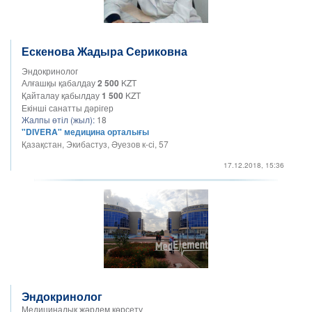
Ескенова Жадыра Сериковна
Эндокринолог
Алғашқы қабалдау
2 500
KZT
Қайталау қабылдау
1 500
KZT
Екінші санатты дәрігер
Жалпы өтіл (жыл):
18
"DIVERA" медицина орталығы
Қазақстан, Экибастуз, Әуезов к-сі, 57
17.12.2018, 15:36
Эндокринолог
Медициналық жәрдем көрсету