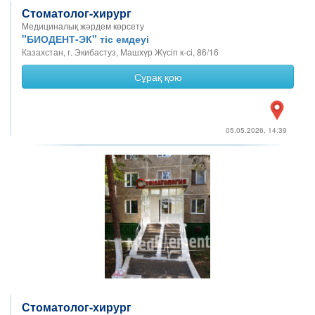
Стоматолог-хирург
Медициналық жәрдем көрсету
"БИОДЕНТ-ЭК" тіс емдеуі
Казахстан, г. Экибастуз, Машхүр Жүсіп к-сі, 86/16
Сұрақ қою
05.05.2026, 14:39
Стоматолог-хирург