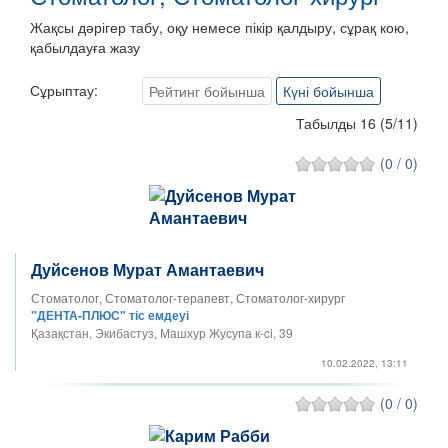
Жақсы дәрігер табу, оқу немесе пікір қалдыру, сұрақ кою,
қабылдауға жазу
Сұрыптау:
Рейтинг бойынша
Күні бойынша
Табылды 16
(
5
/
11
)
(0 / 0)
Дуйсенов Мурат Амантаевич
Стоматолог, Стоматолог-терапевт, Стоматолог-хирург
"ДЕНТА-ПЛЮС" тіс емдеуі
Қазақстан, Экибастуз, Машхур Жусупа к-ci, 39
10.02.2022, 13:11
(0 / 0)