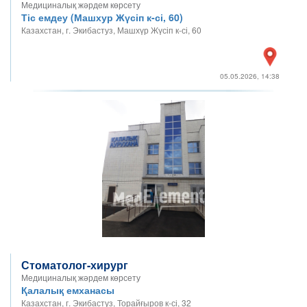
Медициналық жәрдем көрсету
Тіс емдеу (Машхур Жүсіп к-сі, 60)
Казахстан, г. Экибастуз, Машхүр Жүсіп к-сі, 60
05.05.2026, 14:38
Стоматолог-хирург
Медициналық жәрдем көрсету
Қалалық емханасы
Казахстан, г. Экибастуз, Торайғыров к-сі, 32