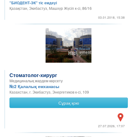
"БИОДЕНТ-ЭК" тіс емдеуі
Қазақстан, Экибастуз, Машхүр Жүсіп к-сі, 86/16
03.01.2018, 15:38
Стоматолог-хирург
Медициналық жәрдем көрсету
№2 Қалалық емханасы
Казахстан, г. Экибастуз, Энергетиков к-сі, 109
Сұрақ қою
27.07.2026, 17:07