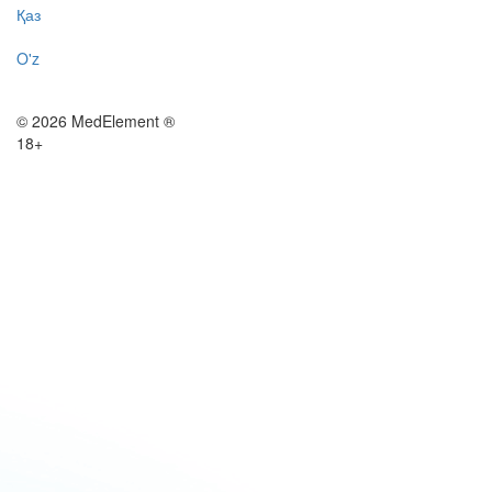
Қаз
O'z
© 2026 MedElement ®
18+