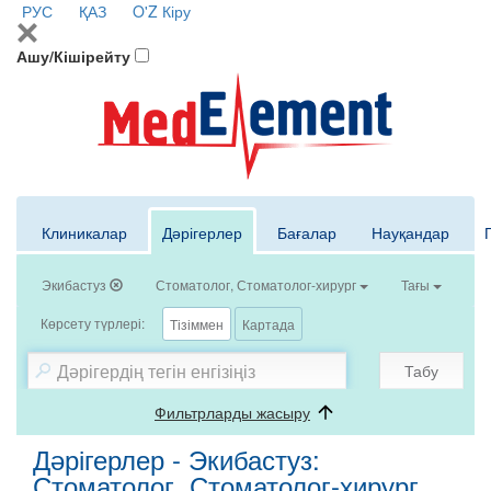
РУС
ҚАЗ
O'Z
Кіру
Ашу/Кішірейту
Клиникалар
Дәрігерлер
Бағалар
Науқандар
Экибастуз
Стоматолог, Стоматолог-хирург
Тағы
Көрсету түрлері:
Тізіммен
Картада
Табу
Фильтрларды жасыру
Дәрігерлер - Экибастуз:
Стоматолог, Стоматолог-хирург