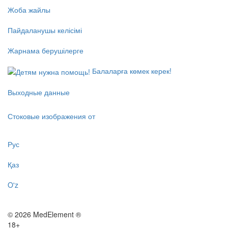
Жоба жайлы
Пайдаланушы келісімі
Жарнама берушілерге
Балаларға көмек керек!
Выходные данные
Стоковые изображения от
Рус
Қаз
O'z
© 2026 MedElement ®
18+