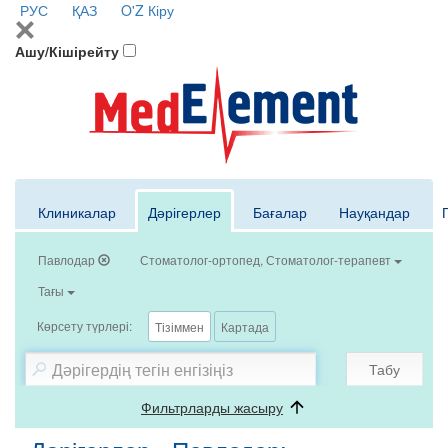
РУС
ҚАЗ
O'Z
Кіру
Ашу/Кішірейту
Клиникалар
Дәрігерлер
Бағалар
Науқандар
Павлодар
Стоматолог-ортопед, Стоматолог-терапевт
Тағы
Көрсету түрлері:
Тізіммен
Картада
Табу
Фильтрларды жасыру