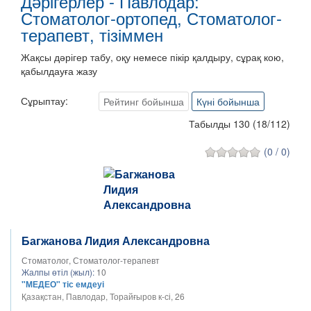
Дәрігерлер - Павлодар:
Стоматолог-ортопед, Стоматолог-
терапевт, тізіммен
Жақсы дәрігер табу, оқу немесе пікір қалдыру, сұрақ кою,
қабылдауға жазу
Сұрыптау:
Рейтинг бойынша
Күні бойынша
Табылды 130
(
18
/
112
)
(0 / 0)
Багжанова Лидия Александровна
Стоматолог, Стоматолог-терапевт
Жалпы өтіл (жыл):
10
"МЕДЕО" тіс емдеуі
Қазақстан, Павлодар, Торайғыров к-сі, 26