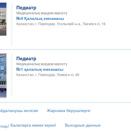
Педиатр
Медициналық жәрдем көрсету
№4 Қалалық емханасы
Казахстан, г. Павлодар, Усольский ы.а., Ткачев к-сі, 16
Педиатр
Медициналық жәрдем көрсету
№1 қалалық емханасы
Казахстан, г. Павлодар, Ломов к-сі, 49
йдаланушы келісімі
Жарнама берушілерге
Балаларға көмек керек!
Выходные данные