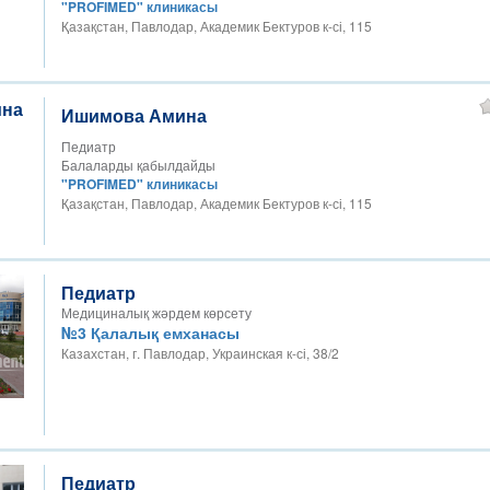
"PROFIMED" клиникасы
Қазақстан, Павлодар, Академик Бектуров к-сі, 115
Ишимова Амина
Педиатр
Балаларды қабылдайды
"PROFIMED" клиникасы
Қазақстан, Павлодар, Академик Бектуров к-сі, 115
Педиатр
Медициналық жәрдем көрсету
№3 Қалалық емханасы
Казахстан, г. Павлодар, Украинская к-сі, 38/2
Педиатр