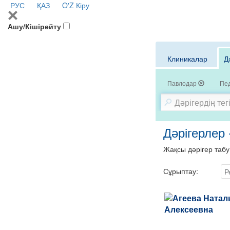
РУС
ҚАЗ
O'Z
Кіру
Ашу/Кішірейту
Клиникалар
Д
Павлодар
Пе
Дәрігерлер 
Жақсы дәрігер табу
Сұрыптау:
Р