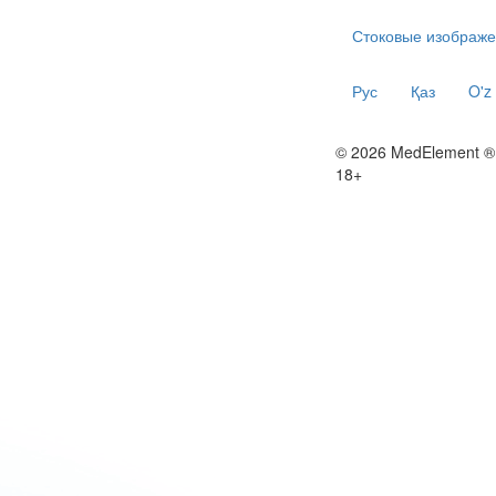
Стоковые изображе
Рус
Қаз
O'z
© 2026 MedElement ®
18+