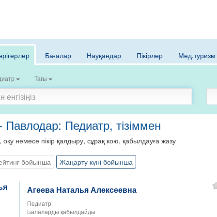
әрігерлер
Бағалар
Науқандар
Пікірлер
Мед.туризм
диатр
Тағы
- Павлодар: Педиатр, тізіммен
, оқу немесе пікір қалдыру, сұрақ кою, қабылдауға жазу
ейтинг бойынша
Жаңарту күні бойынша
Агеева Наталья Алексеевна
Педиатр
Балаларды қабылдайды