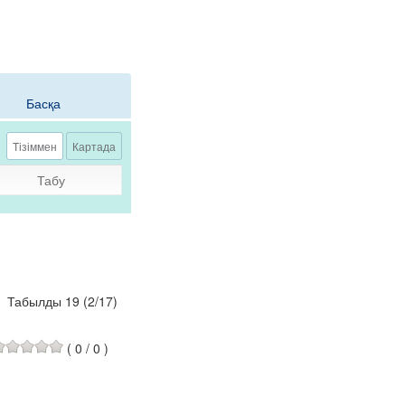
Басқа
Тізіммен
Картада
Табу
Табылды 19
(
2
/
17
)
(
0
/
0
)