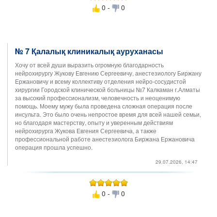
0 -
0
№ 7 Қалалық клиникалық ауруханасы
Хочу от всей души выразить огромную благодарность
нейрохирургу Жукову Евгению Сергеевичу, анестезиологу Биржану
Ержановичу и всему коллективу отделения нейро-сосудистой
хирургии Городской клинической больницы №7 Калкаман г.Алматы
за высокий профессионализм, человечность и неоценимую
помощь. Моему мужу была проведена сложная операция после
инсульта. Это было очень непростое время для всей нашей семьи,
но благодаря мастерству, опыту и уверенным действиям
нейрохирурга Жукова Евгения Сергеевича, а также
профессиональной работе анестезиолога Биржана Ержановича
операция прошла успешно.
29.07.2026, 14:47
0 -
0