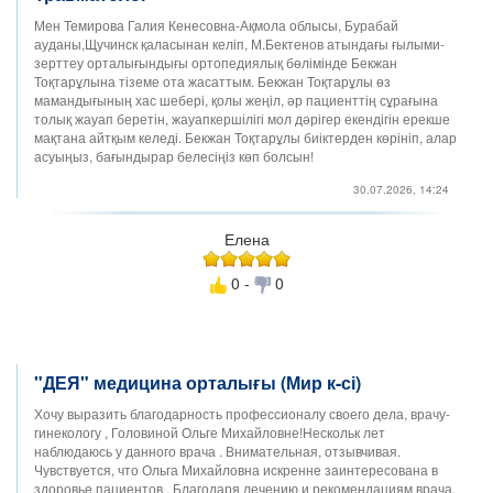
Мен Темирова Галия Кенесовна-Ақмола облысы, Бурабай
ауданы,Щучинск қаласынан келіп, М.Бектенов атындағы ғылыми-
зерттеу орталығындығы ортопедиялық бөлімінде Бекжан
Тоқтарұлына тіземе ота жасаттым. Бекжан Тоқтарұлы өз
мамандығының хас шебері, қолы жеңіл, әр пациенттің сұрағына
толық жауап беретін, жауапкершілігі мол дәрігер екендігін ерекше
мақтана айтқым келеді. Бекжан Тоқтарұлы биіктерден көрініп, алар
асуыңыз, бағындырар белесіңіз көп болсын!
30.07.2026, 14:24
Елена
0 -
0
"ДЕЯ" медицина орталығы (Мир к-сі)
Хочу выразить благодарность профессионалу своего дела, врачу-
гинекологу , Головиной Ольге Михайловне!Нескольк лет
наблюдаюсь у данного врача . Внимательная, отзывчивая.
Чувствуется, что Ольга Михайловна искренне заинтересована в
здоровье пациентов . Благодаря лечению и рекомендациям врача,