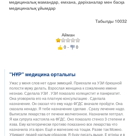
медициналық мамандар, емхана, дәріханалар мен басқа
медициналық ұйымдар
Табылды 10032
Айман
0 -
0
"НҰР" медицина орталығы
Ужас у меня слов нет одни эммоций. Приехали на УЗИ брюшной
полости мужу делать. Взрослая женщина к сожалению имени
незнаю. Сделала УЗИ . УЗИ показало холецистит и панкреатит.
Она уговорила его на платную консультацию . Сделала
назначение. Он сказал что ему надо ФГДС вначале пройдти. Она
сказала ненадо. Я тебе назначение сделаю . Сразу лечение надо.
Выписали лекарства от печени желчегонное. Назначили гептрал.
Я как супруга настояла на ФГДС. Оно показало стеноз 3 степени и
язва. Ему категорически противо показанно все лекарства что
назначила эта врач. Ещё и магнезию на тощак. Разве так Можно.
Убивают людей наглым образом. Я буду писать выше. Е өтініш и в