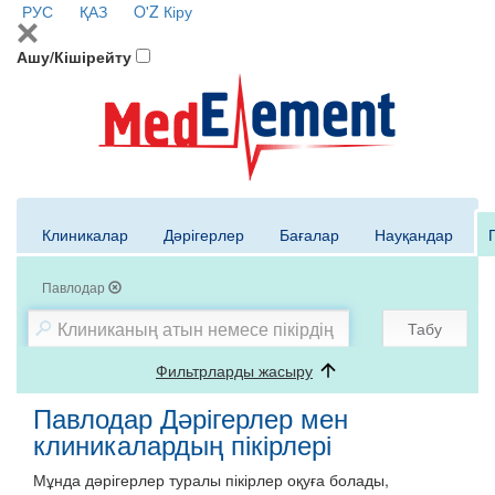
РУС
ҚАЗ
O'Z
Кіру
Ашу/Кішірейту
Клиникалар
Дәрігерлер
Бағалар
Науқандар
Павлодар
Табу
Фильтрларды жасыру
Павлодар Дәрігерлер мен
клиникалардың пікірлері
Мұнда дәрігерлер туралы пікірлер оқуға болады,