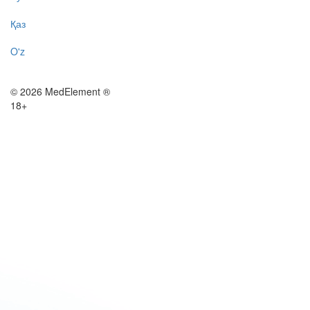
Қаз
O'z
© 2026 MedElement ®
18+