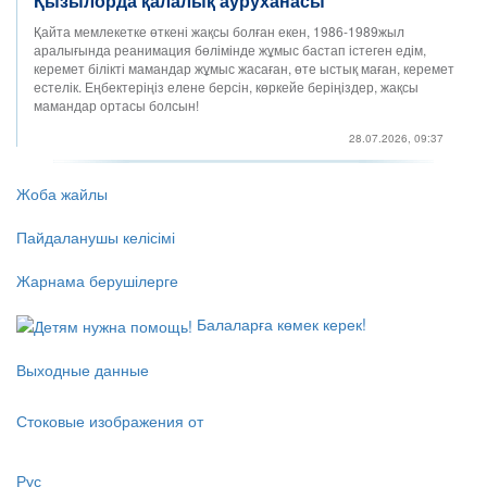
Қызылорда қалалық ауруханасы
Қайта мемлекетке өткені жақсы болған екен, 1986-1989жыл
аралығында реанимация бөлімінде жұмыс бастап істеген едім,
керемет білікті мамандар жұмыс жасаған, өте ыстық маған, керемет
естелік. Еңбектеріңіз елене берсін, көркейе беріңіздер, жақсы
мамандар ортасы болсын!
28.07.2026, 09:37
Жоба жайлы
Пайдаланушы келісімі
Жарнама берушілерге
Балаларға көмек керек!
Выходные данные
Стоковые изображения от
Рус