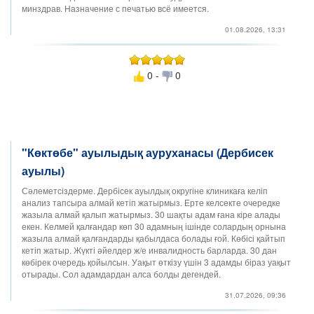
минздрав. Назначение с печатью всё имеется.
01.08.2026, 13:31
0 -
0
"Көктөбе" ауылыдық ауруханасы (Дербисек
ауылы)
Сәлеметсіздерме. Дербісек ауылдық округіне клиникаға келіп
анализ тапсыра алмай кетіп жатырмыз. Ерте келсекте очередке
жазыла алмай қалып жатырмыз. 30 шақты адам ғана кіре алады
екен. Келмей қалғандар көп 30 адамның ішінде солардың орнына
жазыла алмай қалғандарды қабылдаса болады ғой. Көбісі қайтып
кетіп жатыр. Жүкті әйелдер ж/е инвалидность барларда. 30 дан
көбірек очередь қойылсын. Уақыт өткізу үшін 3 адамды біраз уақыт
отырады. Сол адамдардан алса болды дегендей.
31.07.2026, 09:36