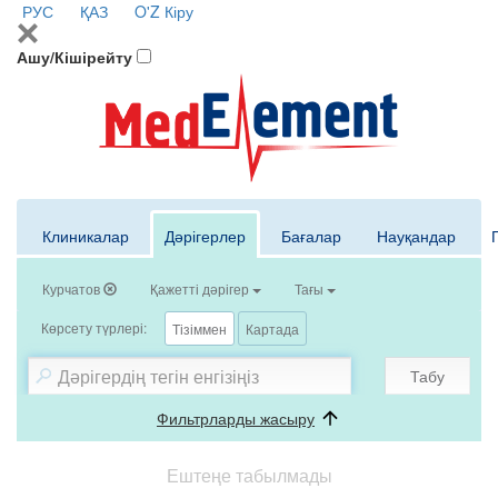
РУС
ҚАЗ
O'Z
Кіру
Ашу/Кішірейту
Клиникалар
Дәрігерлер
Бағалар
Науқандар
Курчатов
Қажетті дәрігер
Тағы
Көрсету түрлері:
Тізіммен
Картада
Табу
Фильтрларды жасыру
Ештеңе табылмады