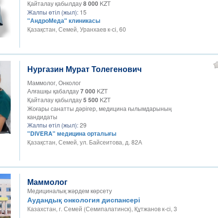
Қайталау қабылдау
8 000
KZT
Жалпы өтіл (жыл):
15
"АндроМеда" клиникасы
Қазақстан, Семей, Уранхаев к-сі, 60
Нургазин Мурат Толегенович
Маммолог, Онколог
Алғашқы қабалдау
7 000
KZT
Қайталау қабылдау
5 500
KZT
Жоғары санатты дәрігер, медицина ғылымдарының
кандидаты
Жалпы өтіл (жыл):
29
"DIVERA" медицина орталығы
Қазақстан, Семей, ул. Байсеитова, д. 82А
Маммолог
Медициналық жәрдем көрсету
Аудандық онкология диспансері
Казахстан, г. Семей (Семипалатинск), Құтжанов к-сі, 3