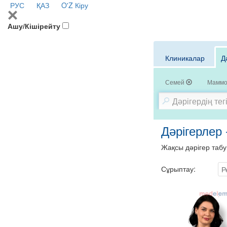
РУС
ҚАЗ
O'Z
Кіру
Ашу/Кішірейту
Клиникалар
Д
Семей
Маммо
Дәрігерлер
Жақсы дәрігер табу
Сұрыптау:
Р