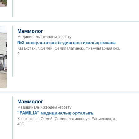
Маммолог
Медициналық жәрдем көрсету
№3 консультативтік-диагностикалық емхана
Казахстан, г. Семей (Семипалатинск), Физкультарная к-сі,
4
Маммолог
Медициналық жәрдем көрсету
"FAMILIA" медициналық орталығы
Казахстан, г. Семей (Семипалатинск), ул. Елемесова, д.
40Б