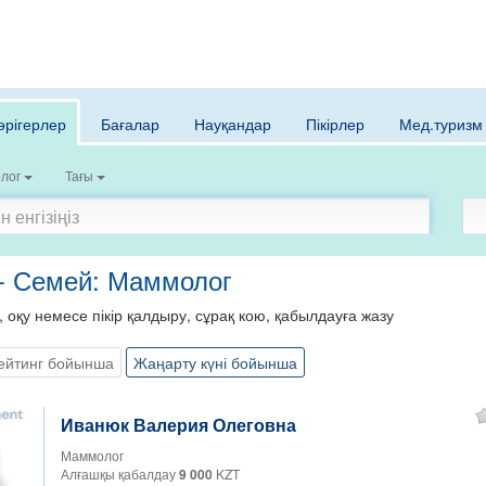
әрігерлер
Бағалар
Науқандар
Пікірлер
Мед.туризм
лог
Тағы
 - Семей: Маммолог
, оқу немесе пікір қалдыру, сұрақ кою, қабылдауға жазу
ейтинг бойынша
Жаңарту күні бойынша
Иванюк Валерия Олеговна
Маммолог
Алғашқы қабалдау
9 000
KZT