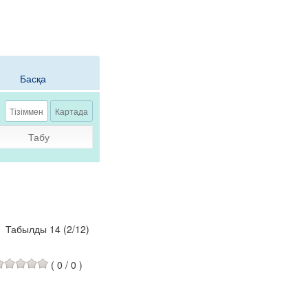
Басқа
Тізіммен
Картада
Табу
Табылды 14
(
2
/
12
)
(
0
/
0
)