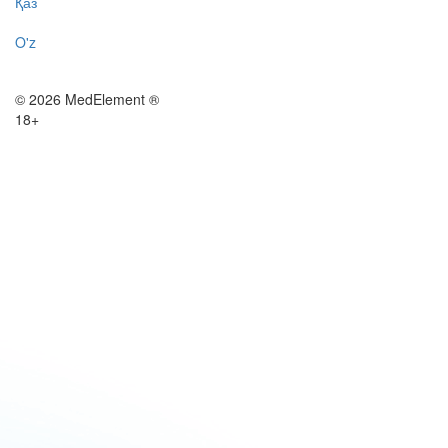
Қаз
O'z
© 2026 MedElement ®
18+