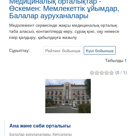
Медициналық орталықтар -
Өскемен: Мемлекеттік ұйымдар,
Балалар ауруханалары
Медэлемент сервисінде жақсы медициналық орталық
таба аласыз, контактілерді көру, сұрақ қою, оқу немесе
пікір қалдыру, қабылдауға жазылу
Сұрыптау:
Рейтинг бойынша
Күні бойынша
Табылды 1
(0 / 1)
Ана және сәби орталығы
Балалар ауруханалары, Көпсалалы