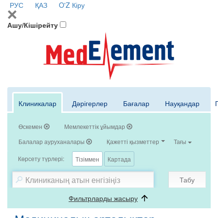
РУС
ҚАЗ
O'Z
Кіру
Ашу/Кішірейту
Клиникалар
Дәрігерлер
Бағалар
Науқандар
Өскемен
Мемлекеттік ұйымдар
Балалар ауруханалары
Қажетті қызметтер
Тағы
Көрсету түрлері:
Тізіммен
Картада
Табу
Фильтрларды жасыру