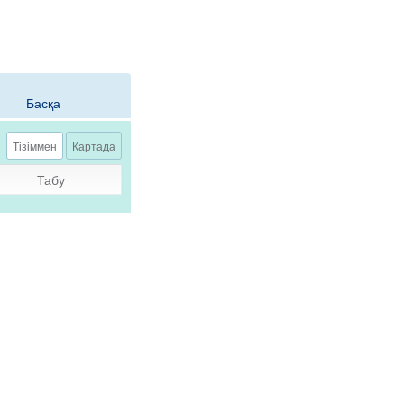
Басқа
елу, Сұрақ қою
Тізіммен
Картада
Табу