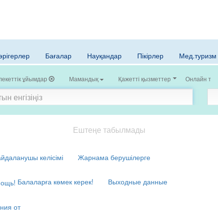
әрігерлер
Бағалар
Науқандар
Пікірлер
Мед.туризм
екеттік ұйымдар
Мамандық
Қажетті қызметтер
Онлайн тірк
Ештеңе табылмады
йдаланушы келісімі
Жарнама берушілерге
Балаларға көмек керек!
Выходные данные
ния от