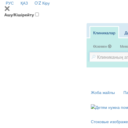
РУС
ҚАЗ
O'Z
Кіру
Ашу/Кішірейту
Клиникалар
Д
Өскемен
Мемл
Жоба жайлы
Па
Стоковые изображе