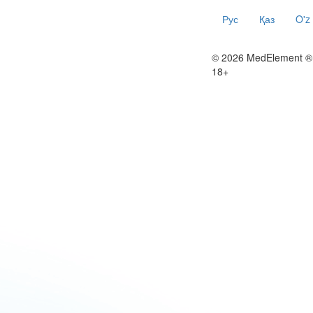
Рус
Қаз
O'z
© 2026 MedElement ®
18+