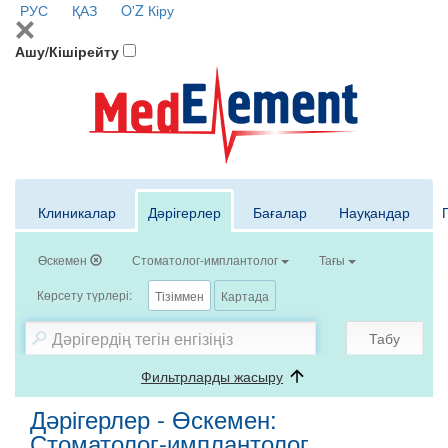
РУС
ҚАЗ
O'Z
Кіру
Ашу/Кішірейту
Клиникалар
Дәрігерлер
Бағалар
Науқандар
Өскемен
Стоматолог-имплантолог
Тағы
Көрсету түрлері:
Тізіммен
Картада
Табу
Фильтрларды жасыру
Дәрігерлер - Өскемен:
Стоматолог-имплантолог