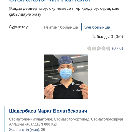
Жақсы дәрігер табу, оқу немесе пікір қалдыру, сұрақ кою,
қабылдауға жазу
Сұрыптау:
Рейтинг бойынша
Күні бойынша
Табылды 3
(
3
/
0
)
(0 / 0)
Шедербаев Марат Болатбекович
Стоматолог-имплантолог, Стоматолог-ортопед, Стоматолог-хирург
Алғашқы қабалдау
3 000
KZT
Жалпы өтіл (жыл):
26