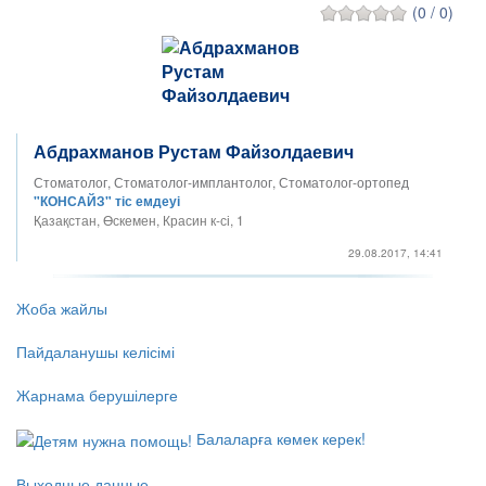
(0 / 0)
Абдрахманов Рустам Файзолдаевич
Стоматолог, Стоматолог-имплантолог, Стоматолог-ортопед
"КОНСАЙЗ" тіс емдеуі
Қазақстан, Өскемен, Красин к-сі, 1
29.08.2017, 14:41
Жоба жайлы
Пайдаланушы келісімі
Жарнама берушілерге
Балаларға көмек керек!
Выходные данные