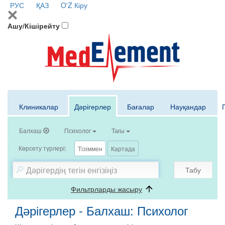
РУС
ҚАЗ
O'Z
Кіру
Ашу/Кішірейту
Клиникалар
Дәрігерлер
Бағалар
Науқандар
Балхаш
Психолог
Тағы
Көрсету түрлері:
Тізіммен
Картада
Табу
Фильтрларды жасыру
Дәрігерлер - Балхаш: Психолог