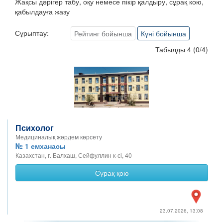
Жақсы дәрігер табу, оқу немесе пікір қалдыру, сұрақ кою,
қабылдауға жазу
Сұрыптау:
Рейтинг бойынша
Күні бойынша
Табылды 4
(
0
/
4
)
Психолог
Медициналық жәрдем көрсету
№ 1 емханасы
Казахстан, г. Балхаш, Сейфуллин к-сі, 40
Сұрақ қою
23.07.2026, 13:08