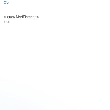
O'z
© 2026 MedElement ®
18+