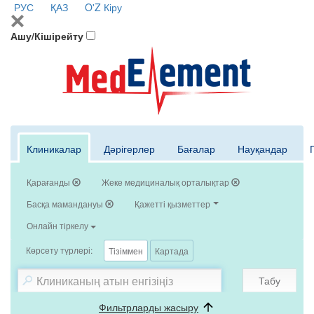
РУС
ҚАЗ
O'Z
Кіру
Ашу/Кішірейту
Клиникалар
Дәрігерлер
Бағалар
Науқандар
Қарағанды
Жеке медициналық орталықтар
Басқа мамандануы
Қажетті қызметтер
Онлайн тіркелу
Көрсету түрлері:
Тізіммен
Картада
Табу
Фильтрларды жасыру