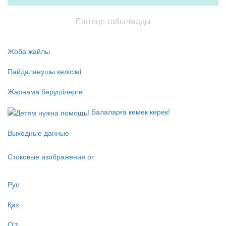
Ештеңе табылмады
Жоба жайлы
Пайдаланушы келісімі
Жарнама берушілерге
Балаларға көмек керек!
Выходные данные
Стоковые изображения от
Рус
Қаз
O'z