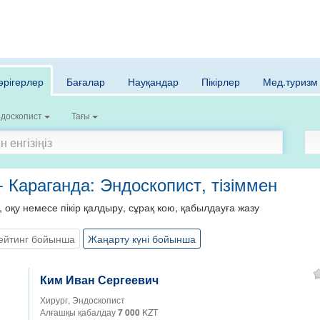
әрігерлер
Бағалар
Науқандар
Пікірлер
Мед.туризм
доскопист
Тағы
- Караганда: Эндоскопист, тізіммен
, оқу немесе пікір қалдыру, сұрақ кою, қабылдауға жазу
ейтинг бойынша
Жаңарту күні бойынша
Ким Иван Сергеевич
Хирург, Эндоскопист
Алғашқы қабалдау
7 000
KZT