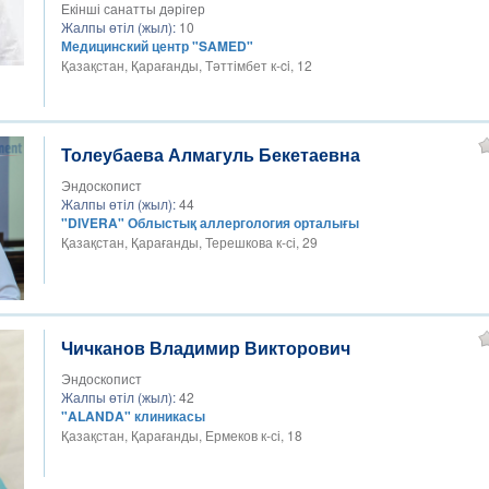
Екінші санатты дәрігер
Жалпы өтіл (жыл):
10
Медицинский центр "SAMED"
Қазақстан, Қарағанды, Тәттімбет к-ci, 12​
Толеубаева Алмагуль Бекетаевна
Эндоскопист
Жалпы өтіл (жыл):
44
"DIVERA" Облыстық аллергология орталығы
Қазақстан, Қарағанды, Терешкова к-сі, 29
Чичканов Владимир Викторович
Эндоскопист
Жалпы өтіл (жыл):
42
"ALANDA" клиникасы
Қазақстан, Қарағанды, Ермеков к-сі, 18