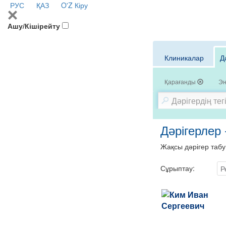
РУС
ҚАЗ
O'Z
Кіру
Ашу/Кішірейту
Клиникалар
Д
Қарағанды
Эн
Дәрігерлер 
Жақсы дәрігер табу
Сұрыптау:
Р