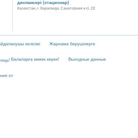
диспансері (стационар)
Казахстан, г. Караганда, Санаторная к-сі, 22
йдаланушы келісімі
Жарнама берушілерге
Балаларға көмек керек!
Выходные данные
ния от