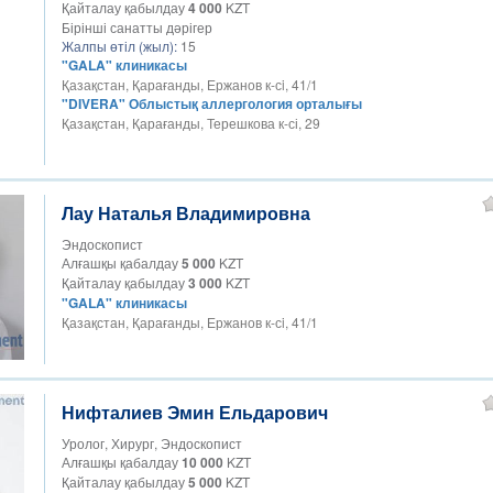
Қайталау қабылдау
4 000
KZT
Бірінші санатты дәрігер
Жалпы өтіл (жыл):
15
"GALA" клиникасы
Қазақстан, Қарағанды, Ержанов к-сi, 41/1
"DIVERA" Облыстық аллергология орталығы
Қазақстан, Қарағанды, Терешкова к-сі, 29
Лау Наталья Владимировна
Эндоскопист
Алғашқы қабалдау
5 000
KZT
Қайталау қабылдау
3 000
KZT
"GALA" клиникасы
Қазақстан, Қарағанды, Ержанов к-сi, 41/1
Нифталиев Эмин Ельдарович
Уролог, Хирург, Эндоскопист
Алғашқы қабалдау
10 000
KZT
Қайталау қабылдау
5 000
KZT