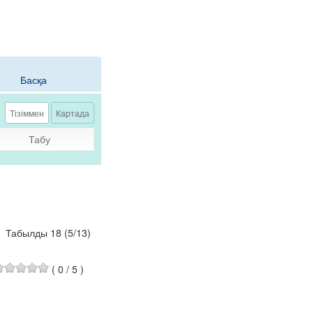
Басқа
Тізіммен
Картада
Табу
Табылды 18
(
5
/
13
)
(
0
/
5
)