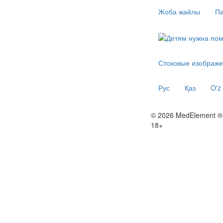
Жоба жайлы
Па
Стоковые изображе
Рус
Қаз
O'z
© 2026 MedElement ®
18+