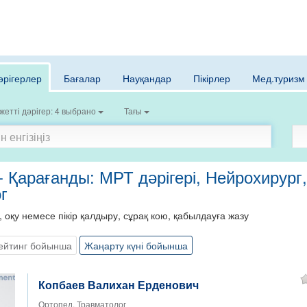
әрігерлер
Бағалар
Науқандар
Пікірлер
Мед.туризм
жетті дәрігер: 4 выбрано
Тағы
- Қарағанды: МРТ дәрігері, Нейрохирург
г
, оқу немесе пікір қалдыру, сұрақ кою, қабылдауға жазу
ейтинг бойынша
Жаңарту күні бойынша
Копбаев Валихан Ерденович
Ортопед, Травматолог