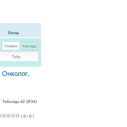
Басқа
Тізіммен
Картада
Табу
, Онколог,
Табылды 42
(
8
/
34
)
(
0
/
0
)