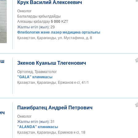
Крук Василий Алексеевич
Онколог
Балаларды қабылдайды
Алғашқы қабалдау
5 000
KZT
Жалпы өтіл (жыл):
29
Флебология және лазер медицина орталығы
Қазақстан, Қарағанды, ул. Мустафина, д. 8
Зкенов Куаныш Тлегенович
Ортопед, Травматолог
"GALA" клиникасы
Қазақстан, Қарағанды, Ержанов к-сi, 41/1
Панибратец Андрей Петрович
Онколог
Жалпы өтіл (жыл):
31
"ALANDA" клиникасы
Қазақстан, Қарағанды, Ермеков к-сі, 18