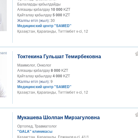
Балаларды қабылдайды
Алғашқы қабалдау
10 000
KZT
Қайталау қабылдау
5 000
KZT
Жалпы өтіл (жыл):
30
Медицинский центр "SAMED"
Қазақстан, Қарағанды, Тәттімбет к-ci, 12​
Токтекина Гульшат Темирбековна
Маммолог, Онколог
Алғашқы қабалдау
8 000
KZT
Қайталау қабылдау
4 000
KZT
Жалпы өтіл (жыл):
9
Медицинский центр "SAMED"
Қазақстан, Қарағанды, Тәттімбет к-ci, 12​
Мукашева Шолпан Мирзагуловна
Ортопед, Травматолог
"GALA" клиникасы
Қазақстан, Қарағанды, Ержанов к-сi, 41/1