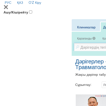
РУС
ҚАЗ
O'Z
Кіру
Ашу/Кішірейту
Клиникалар
Д
Қарағанды
Қа
Дәрігерлер 
Травматоло
Жақсы дәрігер табу
Сұрыптау:
Р