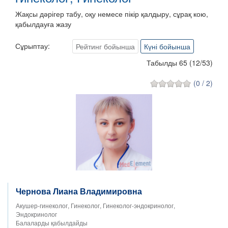
Жақсы дәрігер табу, оқу немесе пікір қалдыру, сұрақ кою,
қабылдауға жазу
Сұрыптау:
Рейтинг бойынша
Күні бойынша
Табылды 65
(
12
/
53
)
(0 / 2)
Чернова Лиана Владимировна
Акушер-гинеколог, Гинеколог, Гинеколог-эндокринолог,
Эндокринолог
Балаларды қабылдайды