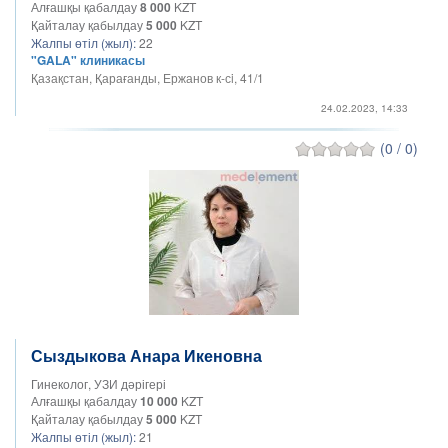
Алғашқы қабалдау
8 000
KZT
Қайталау қабылдау
5 000
KZT
Жалпы өтіл (жыл):
22
"GALA" клиникасы
Қазақстан, Қарағанды, Ержанов к-сi, 41/1
24.02.2023, 14:33
(0 / 0)
Сыздыкова Анара Икеновна
Гинеколог, УЗИ дәрігері
Алғашқы қабалдау
10 000
KZT
Қайталау қабылдау
5 000
KZT
Жалпы өтіл (жыл):
21