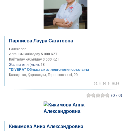
Парпиева Лаура Сагатовна
Гинеколог
Алғашқы қабалдау
5 000
KZT
Қайталау қабылдау
3 500
KZT
Жалпы өтіл (жыл):
18
"DIVERA" Облыстық аллергология орталығы
Қазақстан, Қарағанды, Терешкова к-сі, 29
05.11.2019, 18:34
(0 / 0)
Кикимова Анна Александровна