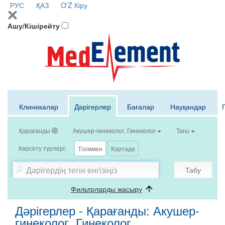
РУС
ҚАЗ
O'Z
Кіру
Ашу/Кішірейту
Клиникалар
Дәрігерлер
Бағалар
Науқандар
Қарағанды
Акушер-гинеколог, Гинеколог
Тағы
Көрсету түрлері:
Тізіммен
Картада
Табу
Фильтрларды жасыру
Дәрігерлер - Қарағанды: Акушер-
гинеколог, Гинеколог