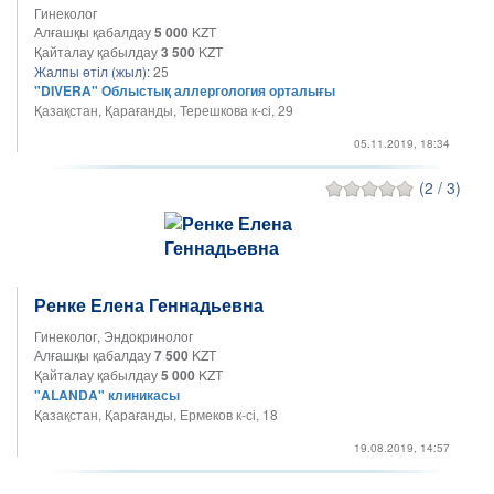
Гинеколог
Алғашқы қабалдау
5 000
KZT
Қайталау қабылдау
3 500
KZT
Жалпы өтіл (жыл):
25
"DIVERA" Облыстық аллергология орталығы
Қазақстан, Қарағанды, Терешкова к-сі, 29
05.11.2019, 18:34
(2 / 3)
Ренке Елена Геннадьевна
Гинеколог, Эндокринолог
Алғашқы қабалдау
7 500
KZT
Қайталау қабылдау
5 000
KZT
"ALANDA" клиникасы
Қазақстан, Қарағанды, Ермеков к-сі, 18
19.08.2019, 14:57