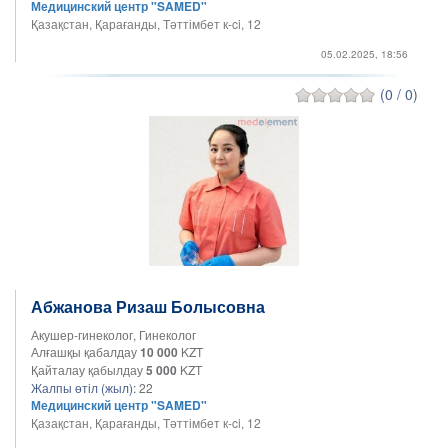
Медицинский центр "SAMED"
Қазақстан, Қарағанды, Тәттімбет к-ci, 12​
05.02.2025, 18:56
(0 / 0)
Абжанова Ризаш Болысовна
Акушер-гинеколог, Гинеколог
Алғашқы қабалдау
10 000
KZT
Қайталау қабылдау
5 000
KZT
Жалпы өтіл (жыл):
22
Медицинский центр "SAMED"
Қазақстан, Қарағанды, Тәттімбет к-ci, 12​