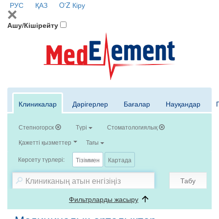
РУС
ҚАЗ
O'Z
Кіру
Ашу/Кішірейту
Клиникалар
Дәрігерлер
Бағалар
Науқандар
Степногорск
Түрі
Стоматологиялық
Қажетті қызметтер
Тағы
Көрсету түрлері:
Тізіммен
Картада
Табу
Фильтрларды жасыру