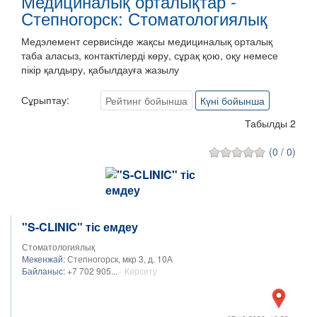
Медициналық орталықтар -
Степногорск: Стоматологиялық
Медэлемент сервисінде жақсы медициналық орталық
таба аласыз, контактілерді көру, сұрақ қою, оқу немесе
пікір қалдыру, қабылдауға жазылу
Сұрыптау:
Рейтинг бойынша
Күні бойынша
Табылды 2
(0 / 0)
"S-CLINIC" тіс емдеу
Стоматологиялық
Мекенжай:
Степногорск, мкр 3, д. 10А
Байланыс:
+7 702 905...
- Көрсету