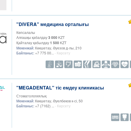
"DIVERA" медицина орталығы
Көпсалалы
Алғашқы қабалдау
3 000
KZT
Қайталау қабылдау
1 500
KZT
Мекенжай:
Көкшетау, Әуезов д-лы, 210
Байланыс:
+7 775 00...
- Көрсету
"MEGADENTAL" тіс емдеу клиникасы
Стоматологиялық
Мекенжай:
Көкшетау, Әуелбеков к-сі, 50
Байланыс:
+7 (7162) ...
- Көрсету