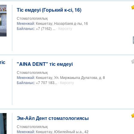
Тіс емдеуі (Горький к-сі, 16)
Стоматологиялық
Мекенжай:
Көкшетау, Назарбаев д-лы, 16
Байланыс:
+7 (7162) ...
- Көрсету
"AINA DENT" тіс емдеуі
Стоматологиялық
Мекенжай:
Көкшетау, ​Ул. Миржакыпа Дулатова, д. 8​
Байланыс:
+7 707 183...
- Көрсету
Эм-Айл Дент стоматологиясы
Стоматологиялық
Мекенжай:
Көкшетау, Юбилейный ы.а., 42