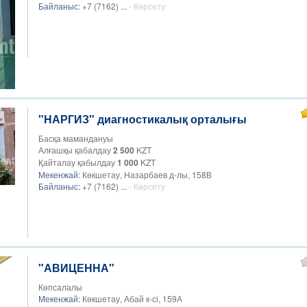
Байланыс:
+7 (7162) ...
- Көрсету
"НАРГИЗ" диагностикалық орталығы
Басқа мамандануы
Алғашқы қабалдау
2 500
KZT
Қайталау қабылдау
1 000
KZT
Мекенжай:
Көкшетау, Назарбаев д-лы, 158В
Байланыс:
+7 (7162) ...
- Көрсету
"АВИЦЕННА"
Көпсалалы
Мекенжай:
Көкшетау, Абай к-сі, 159А