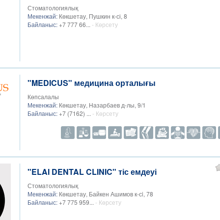
Стоматологиялық
Мекенжай:
Көкшетау, Пушкин к-сі, 8
Байланыс:
+7 777 66...
- Көрсету
"MEDICUS" медицина орталығы
Көпсалалы
Мекенжай:
Көкшетау, Назарбаев д-лы, 9/1
Байланыс:
+7 (7162) ...
- Көрсету
"ELAI DENTAL CLINIC" тіс емдеуі
Стоматологиялық
Мекенжай:
Көкшетау, Байкен Ашимов к-сi, 78
Байланыс:
+7 775 959...
- Көрсету