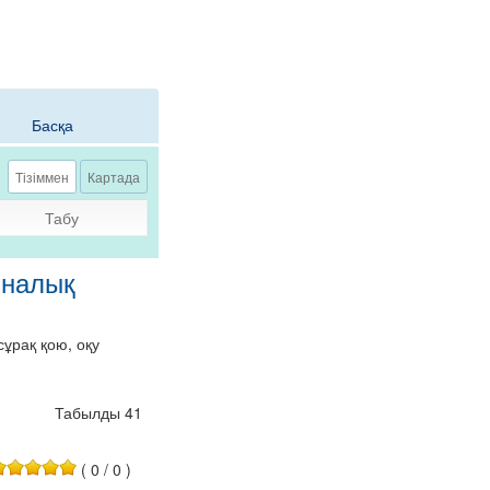
Басқа
Тағы
Тізіммен
Картада
Табу
иналық
ұрақ қою, оқу
Табылды 41
(
0
/
0
)