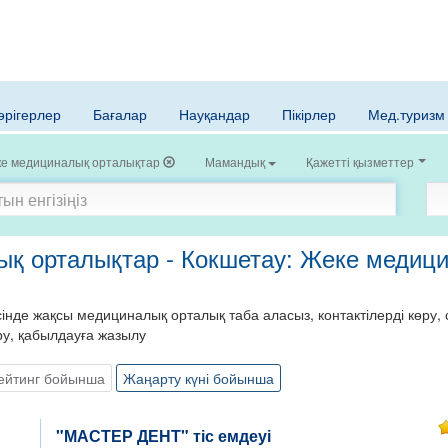
әрігерлер
Бағалар
Науқандар
Пікірлер
Мед.туризм
е медициналық орталықтар
Мамандық
Қажетті қызметтер
қ орталықтар - Кокшетау: Жеке медиц
нде жақсы медициналық орталық таба аласыз, контактілерді көру, с
ру, қабылдауға жазылу
ейтинг бойынша
Жаңарту күні бойынша
"МАСТЕР ДЕНТ" тіс емдеуі