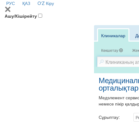
РУС
ҚАЗ
O'Z
Кіру
Ашу/Кішірейту
Клиникалар
Д
Көкшетау
Жек
Медициналы
орталықтар
Медэлемент сервисі
немесе пікір қалды
Сұрыптау:
Р