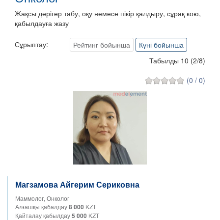
Жақсы дәрігер табу, оқу немесе пікір қалдыру, сұрақ кою,
қабылдауға жазу
Сұрыптау:
Рейтинг бойынша
Күні бойынша
Табылды 10
(
2
/
8
)
(0 / 0)
Магзамова Айгерим Сериковна
Маммолог, Онколог
Алғашқы қабалдау
8 000
KZT
Қайталау қабылдау
5 000
KZT