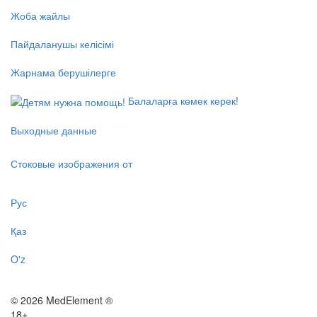
Жоба жайлы
Пайдаланушы келісімі
Жарнама берушілерге
Балаларға көмек керек!
Выходные данные
Стоковые изображения от
Рус
Қаз
O'z
© 2026 MedElement ®
18+