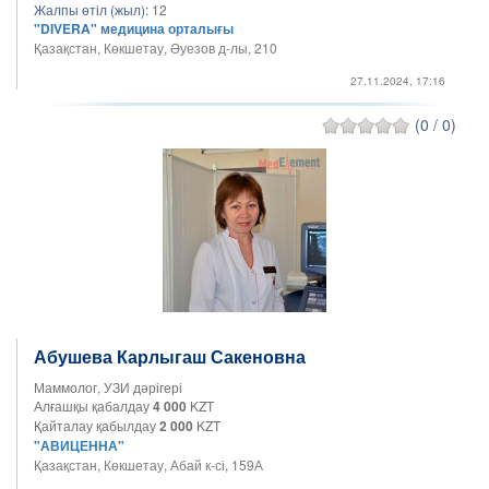
Жалпы өтіл (жыл):
12
"DIVERA" медицина орталығы
Қазақстан, Көкшетау, Әуезов д-лы, 210
27.11.2024, 17:16
(0 / 0)
Абушева Карлыгаш Сакеновна
Маммолог, УЗИ дәрігері
Алғашқы қабалдау
4 000
KZT
Қайталау қабылдау
2 000
KZT
"АВИЦЕННА"
Қазақстан, Көкшетау, Абай к-сі, 159А