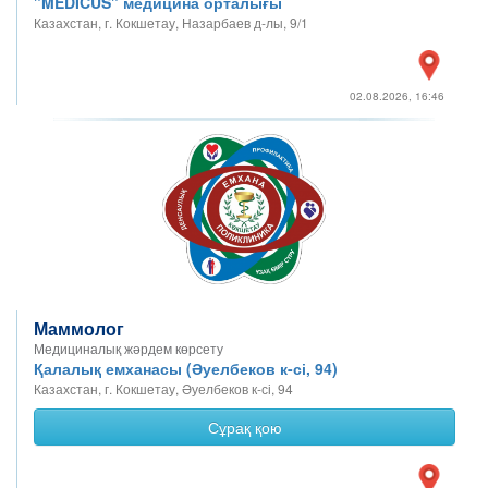
"MEDICUS" медицина орталығы
Казахстан, г. Кокшетау, Назарбаев д-лы, 9/1
02.08.2026, 16:46
Маммолог
Медициналық жәрдем көрсету
Қалалық емханасы (Әуелбеков к-сі, 94)
Казахстан, г. Кокшетау, Әуелбеков к-сі, 94
Сұрақ қою