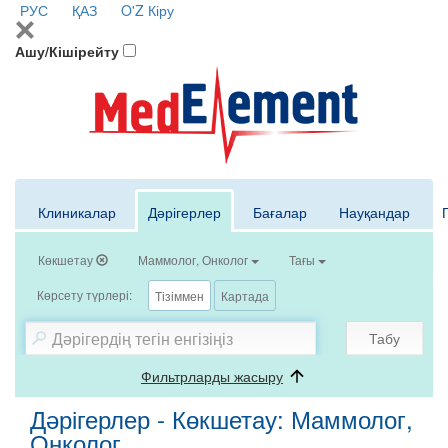
РУС
ҚАЗ
O'Z
Кіру
Ашу/Кішірейту
Клиникалар
Дәрігерлер
Бағалар
Науқандар
Көкшетау
Маммолог, Онколог
Тағы
Көрсету түрлері:
Тізіммен
Картада
Табу
Фильтрларды жасыру
Дәрігерлер - Көкшетау: Маммолог,
Онколог