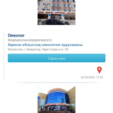
Онколог
Медициналық жәрдем көрсету
Ақмола облыстық онкология ауруханасы
Казахстан, г. Кокшетау, Ақан Серы к-сі, 1Б
Сұрақ қою
25.06.2026, 17:33