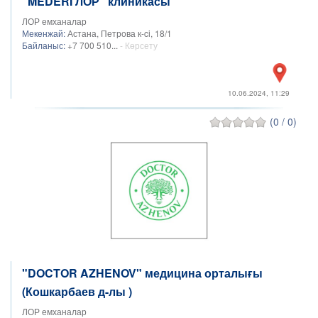
"MEDERI ЛОР" клиникасы
ЛОР емханалар
Мекенжай:
Астана, Петрова к-ci, 18/1​
Байланыс:
+7 700 510...
- Көрсету
10.06.2024, 11:29
(0 / 0)
"DOCTOR AZHENOV" медицина орталығы
(Кошкарбаев д-лы )
ЛОР емханалар