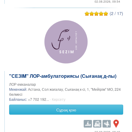
02.08.2026, 09:54
(2 / 17)
"СЕЗІM" ЛОР-амбулаториясы (Сығанақ д-лы)
ЛОР емханалар
Мекенжай:
Астана, Сол жағалау, Сығанақ к-сі, 1, "Мейірім" МО, 224
бөлмесі
Байланыс:
+7 702 192...
- Көрсету
Сұрақ қою