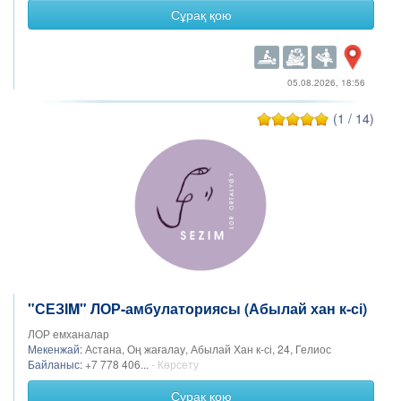
Сұрақ қою
05.08.2026, 18:56
(1 / 14)
"СЕЗІM" ЛОР-амбулаториясы (Абылай хан к-сі)
ЛОР емханалар
Мекенжай:
Астана, Оң жағалау, Абылай Хан к-сі, 24, Гелиос
Байланыс:
+7 778 406...
- Көрсету
Сұрақ қою