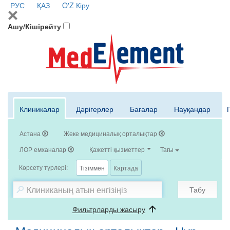
РУС
ҚАЗ
O'Z
Кіру
Ашу/Кішірейту
Клиникалар
Дәрігерлер
Бағалар
Науқандар
Астана
Жеке медициналық орталықтар
ЛОР емханалар
Қажетті қызметтер
Тағы
Көрсету түрлері:
Тізіммен
Картада
Табу
Фильтрларды жасыру