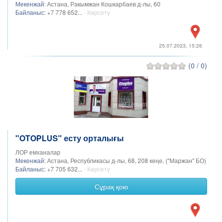
Мекенжай:
Астана, Ракымжан Кошкарбаев д-лы, 60
Байланыс:
+7 778 652...
- Көрсету
25.07.2023, 15:26
(0 / 0)
"OTOPLUS" есту орталығы
ЛОР емханалар
Мекенжай:
Астана, Республикасы д-лы, 68, 208 кеңе, ("Маржан" БО)
Байланыс:
+7 705 632...
- Көрсету
Сұрақ қою