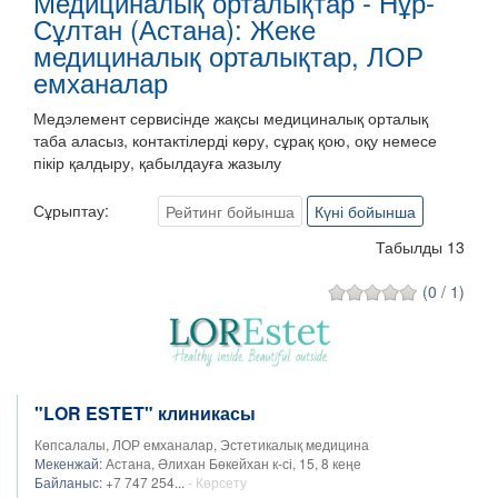
Медициналық орталықтар - Нұр-
Сұлтан (Астана): Жеке
медициналық орталықтар, ЛОР
емханалар
Медэлемент сервисінде жақсы медициналық орталық
таба аласыз, контактілерді көру, сұрақ қою, оқу немесе
пікір қалдыру, қабылдауға жазылу
Сұрыптау:
Рейтинг бойынша
Күні бойынша
Табылды 13
(0 / 1)
"LOR ESTET" клиникасы
Көпсалалы, ЛОР емханалар, Эстетикалық медицина
Мекенжай:
Астана, ​Әлихан Бөкейхан к-сі, 15, 8 кеңе
Байланыс:
+7 747 254...
- Көрсету