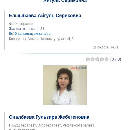
Елшыбаева Айгуль Сериковна
Физиотерапевт
Жалпы өтіл (жыл):
21
№10 қалалық емханасы
Қазақстан, Астана, Қосшығұлұлы к-сі, 8
26.09.2018, 10:43
(0 / 0)
Оналбаева Гульзира Жебегеновна
Гирудотерапевт, Иглотерапевт, Рефлексотерапевт,
Физиотерапевт