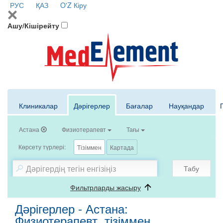
РУС
ҚАЗ
O'Z
Кіру
Ашу/Кішірейту
Клиникалар
Дәрігерлер
Бағалар
Науқандар
Астана
Физиотерапевт
Тағы
Көрсету түрлері:
Тізіммен
Картада
Табу
Фильтрларды жасыру
Дәрігерлер - Астана:
Физиотерапевт, тізіммен