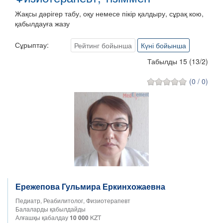
Жақсы дәрігер табу, оқу немесе пікір қалдыру, сұрақ кою,
қабылдауға жазу
Сұрыптау:
Рейтинг бойынша
Күні бойынша
Табылды 15
(
13
/
2
)
(0 / 0)
Ережепова Гульмира Еркинхожаевна
Педиатр, Реабилитолог, Физиотерапевт
Балаларды қабылдайды
Алғашқы қабалдау
10 000
KZT