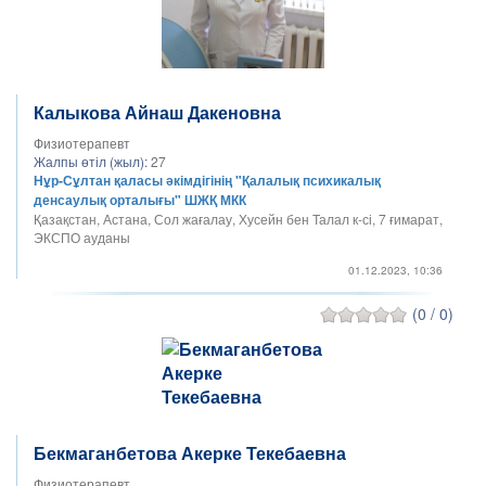
Калыкова Айнаш Дакеновна
Физиотерапевт
Жалпы өтіл (жыл):
27
Нұр-Сұлтан қаласы әкімдігінің "Қалалық психикалық
денсаулық орталығы" ШЖҚ МКК
Қазақстан, Астана, Сол жағалау, Хусейн бен Талал к-сі, 7 ғимарат,
ЭКСПО ауданы
01.12.2023, 10:36
(0 / 0)
Бекмаганбетова Акерке Текебаевна
Физиотерапевт