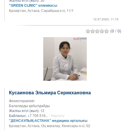
Жалпы өтіл (жыл):
30
"GREEN CLINIC" клиникасы
Қазақстан, Астана, Сарайшық к-сі, 11/1
12.07.2023, 11:15
(0 / 0)
Кусаинова Эльмира Серикхановна
Физиотерапевт
Балаларды қабылдайды
Жалпы өтіл (жыл):
12
Байланыс:
+7 705 516...
- Көрсету
"ДЕНСАУЛЫҚ-АСТАНА" медицина орталығы
Қазақстан, Астана, Оң жағалау, Кенесары к-сі, 52