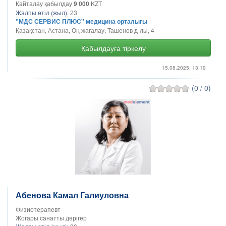
Қайталау қабылдау
9 000
KZT
Жалпы өтіл (жыл):
23
"МДС СЕРВИС ПЛЮС" медицина орталығы
Қазақстан, Астана, Оң жағалау, Ташенов д-лы, 4
Қабылдауға тіркелу
15.08.2025, 13:19
(0 / 0)
Абенова Камал Галиуловна
Физиотерапевт
Жоғары санатты дәрігер