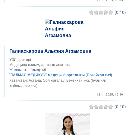
(0 / 0)
Галиаскарова Альфия Агзамовна
УЗИ дәрігері
Медицина ғылымдарының докторы
Жалпы өтіл (жыл):
48
"ТАЛМАС МЕДИКУС" медицина орталығы (Бөкейхан к-сі)
Қазақстан, Астана, Сол жағалау, Бөкейхан к-сі, (бұрынғы
Еңбекшілер к-сі)
12.11.2025, 16:36
(0 / 0)