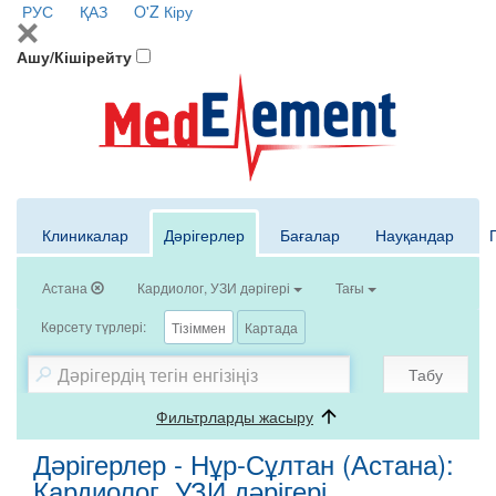
РУС
ҚАЗ
O'Z
Кіру
Ашу/Кішірейту
Клиникалар
Дәрігерлер
Бағалар
Науқандар
Астана
Кардиолог, УЗИ дәрігері
Тағы
Көрсету түрлері:
Тізіммен
Картада
Табу
Фильтрларды жасыру
Дәрігерлер - Нұр-Сұлтан (Астана):
Кардиолог, УЗИ дәрігері