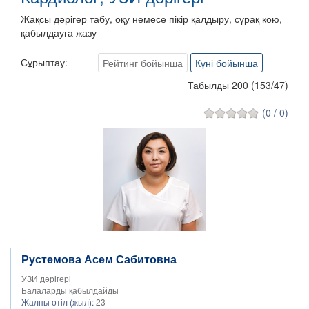
Жақсы дәрігер табу, оқу немесе пікір қалдыру, сұрақ кою,
қабылдауға жазу
Сұрыптау:
Рейтинг бойынша
Күні бойынша
Табылды 200
(
153
/
47
)
(0 / 0)
Рустемова Асем Сабитовна
УЗИ дәрігері
Балаларды қабылдайды
Жалпы өтіл (жыл):
23