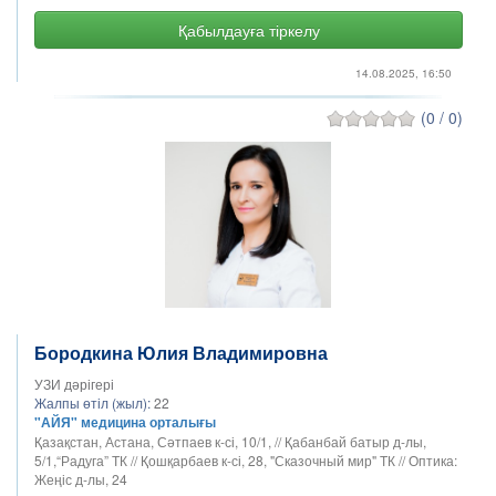
Қабылдауға тіркелу
14.08.2025, 16:50
(0 / 0)
Бородкина Юлия Владимировна
УЗИ дәрігері
Жалпы өтіл (жыл):
22
"АЙЯ" медицина орталығы
Қазақстан, Астана, Сәтпаев к-сі, 10/1, // Қабанбай батыр д-лы,
5/1,“Радуга” ТК // Қошқарбаев к-сі, 28, "Сказочный мир" ТК // Оптика:
Жеңіс д-лы, 24