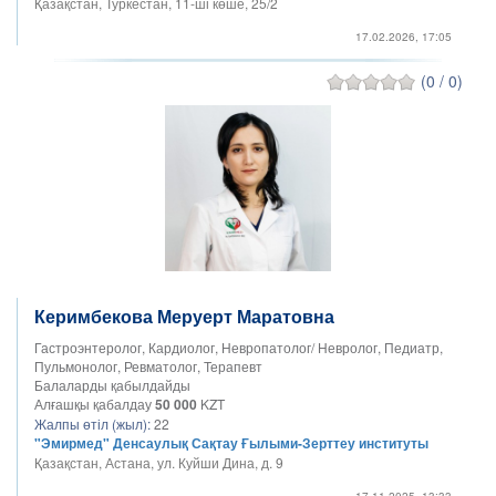
Қазақстан, Туркестан, 11-ші көше, 25/2
17.02.2026, 17:05
(0 / 0)
Керимбекова Меруерт Маратовна
Гастроэнтеролог, Кардиолог, Невропатолог/ Невролог, Педиатр,
Пульмонолог, Ревматолог, Терапевт
Балаларды қабылдайды
Алғашқы қабалдау
50 000
KZT
Жалпы өтіл (жыл):
22
"Эмирмед" Денсаулық Сақтау Ғылыми-Зерттеу институты
Қазақстан, Астана, ул. Куйши Дина, д. 9
17.11.2025, 13:33