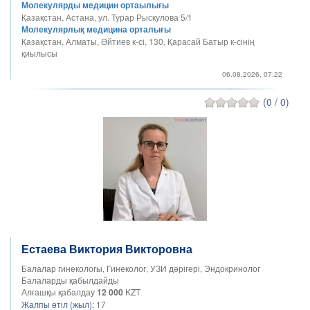
Молекулярды медицин ортаылығы
Қазақстан, Астана, ул. Турар Рыскулова 5/1
Молекулярлық медицина орталығы
Қазақстан, Алматы, Әйтиев к-сі, 130, Қарасай Батыр к-сінің
қиылысы
06.08.2026, 07:22
(0 / 0)
Естаева Виктория Викторовна
Балалар гинекологы, Гинеколог, УЗИ дәрігері, Эндокринолог
Балаларды қабылдайды
Алғашқы қабалдау
12 000
KZT
Жалпы өтіл (жыл):
17