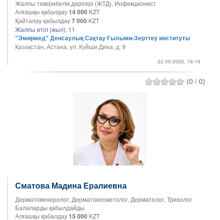
Жалпы тәжірибелік дәрігері (ЖТД), Инфекционист
Алғашқы қабалдау
14 000
KZT
Қайталау қабылдау
7 000
KZT
Жалпы өтіл (жыл):
11
"Эмирмед" Денсаулық Сақтау Ғылыми-Зерттеу институты
Қазақстан, Астана, ул. Куйши Дина, д. 9
22.09.2025, 16:19
(0 / 0)
Сматова Мадина Ералиевна
Дерматовенеролог, Дерматокосметолог, Дерматолог, Трихолог
Балаларды қабылдайды
Алғашқы қабалдау
15 000
KZT