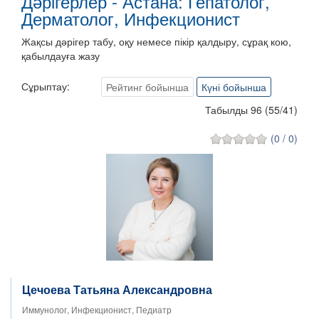
Дәрігерлер - Астана: Гепатолог,
Дерматолог, Инфекционист
Жақсы дәрігер табу, оқу немесе пікір қалдыру, сұрақ кою,
қабылдауға жазу
Сұрыптау:
Рейтинг бойынша
Күні бойынша
Табылды 96
(
55
/
41
)
(0 / 0)
Цечоева Татьяна Александровна
Иммунолог, Инфекционист, Педиатр