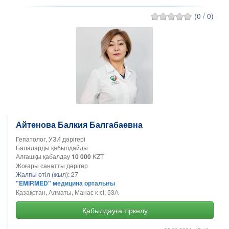
(0 / 0)
Айтенова Балкия Балгабаевна
Гепатолог, УЗИ дәрігері
Балаларды қабылдайды
Алғашқы қабалдау
10 000
KZT
Жоғары санатты дәрігер
Жалпы өтіл (жыл):
27
"EMIRMED" медицина орталығы
Қазақстан, Алматы, Манас к-сі, 53А
Қабылдауға тіркелу