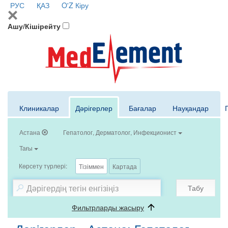
РУС
ҚАЗ
O'Z
Кіру
Ашу/Кішірейту
Клиникалар
Дәрігерлер
Бағалар
Науқандар
Астана
Гепатолог, Дерматолог, Инфекционист
Тағы
Көрсету түрлері:
Тізіммен
Картада
Табу
Фильтрларды жасыру