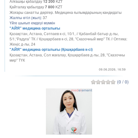
Алғашқы қабалдау
12 200
KZT
Қайталау қабылдау
7 800
KZT
Жоғары санатты дәрігер. Медицина ғылымдарының кандидаты
Жалпы өтіл (жыл):
37
Үйге шығып емдеуі мүмкін
"АЙЯ" медицина орталығы
Қазақстан, Астана, Сәтпаев к-сі, 10/1, // Қабанбай батыр д-лы,
5/1,“Радуга” ТК // Қошқарбаев к-сі, 28, "Сказочный мир" ТК // Оптика:
Жеңіс д-лы, 24
"АЙЯ" медицина орталығы (Қошқарбаев к-сі)
Қазақстан, Астана, Сол жағалау, Қошқарбаев д-лы, 28, "Сказочны
мир" ТҮК
09.06.2026, 16:59
(0 / 0)