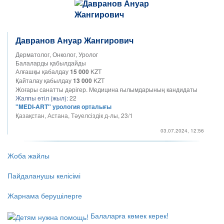
Давранов Ануар Жангирович
Дерматолог, Онколог, Уролог
Балаларды қабылдайды
Алғашқы қабалдау
15 000
KZT
Қайталау қабылдау
13 000
KZT
Жоғары санатты дәрігер. Медицина ғылымдарының кандидаты
Жалпы өтіл (жыл):
22
"MEDI-ART" урология орталығы
Қазақстан, Астана, Тәуелсіздік д-лы, 23/1
03.07.2024, 12:56
Жоба жайлы
Пайдаланушы келісімі
Жарнама берушілерге
Балаларға көмек керек!