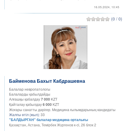
16.05.2024, 10:45
(0 / 0)
Байменова Бахыт Кабдрашевна
Балалар невропатологы
Балаларды қабылдайды
Алғашқы қабалдау
7 000
KZT
Қайталау қабылдау
6 000
KZT
Жоғары санатты дәрігер. Медицина ғылымдарының кандидаты
Жалпы өтіл (жыл):
33
"БАЛДЫРГАН" балалар медицина орталығы
Қазақстан, Астана, ​Темірбек Жүргенов к-ci, 26 блок 2