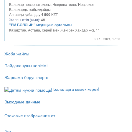
Балалар невропатологы, Невропатолог/ Невролог
Балаларды қабылдайды
Алғашқы қабалдау
4 500
KZT
Жалпы өтіл (жыл):
48
"ЕМ БОЛСЫН" медицина орталығы
Қазақстан, Астана, Керей мен Жәнібек Хандар к-сі, 11
21.10.2024, 17:50
Жоба жайлы
Пайдаланушы келісімі
Жарнама берушілерге
Балаларға көмек керек!
Выходные данные
Стоковые изображения от
Рус