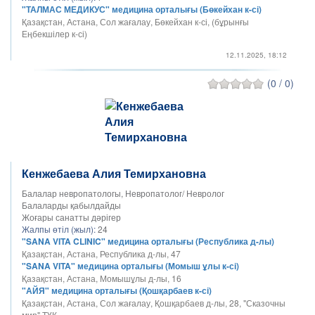
"ТАЛМАС МЕДИКУС" медицина орталығы (Бөкейхан к-сі)
Қазақстан, Астана, Сол жағалау, Бөкейхан к-сі, (бұрынғы
Еңбекшілер к-сі)
12.11.2025, 18:12
(0 / 0)
Кенжебаева Алия Темирхановна
Балалар невропатологы, Невропатолог/ Невролог
Балаларды қабылдайды
Жоғары санатты дәрігер
Жалпы өтіл (жыл):
24
"SANA VITA CLINIC" медицина орталығы (Республика д-лы)
Қазақстан, Астана, Республика д-лы, 47
"SANA VITA" медицина орталығы (Момыш ұлы к-сі)
Қазақстан, Астана, Момышұлы д-лы, 16
"АЙЯ" медицина орталығы (Қошқарбаев к-сі)
Қазақстан, Астана, Сол жағалау, Қошқарбаев д-лы, 28, "Сказочны
мир" ТҮК