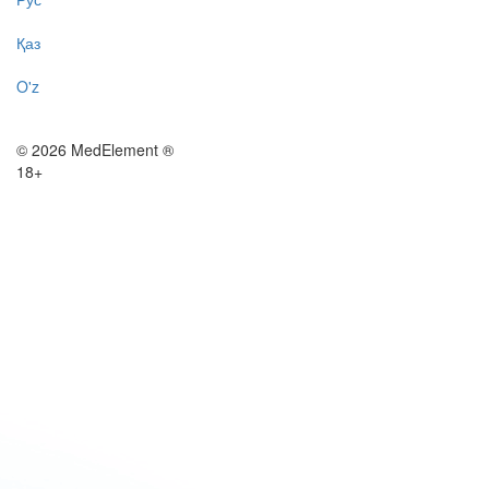
Қаз
O'z
© 2026 MedElement ®
18+