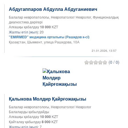
Абдугаппаров Абдулла Абдуганиевич
Балалар невропатологы, Невропатолог/ Невролог, Функционалдық
диагностика дәрігері
Алғашқы қабалдау
10 000
KZT
Жалпы өтіл (жыл):
20
"EMIRMED" медицина орталығы (Рашидов к-сi)
Қазақстан, Шымкент, улица Рашидова, 10А
21.01.2026, 13:57
(0 / 0)
Қалыкова Молдир Қайрғожақызы
Балалар невропатологы, Невропатолог/ Невролог
Балаларды қабылдайды
Алғашқы қабалдау
10 000
KZT
Қайталау қабылдау
8 000
KZT
Жалпы өтіл (жыл):
7