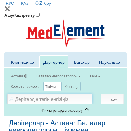
РУС
ҚАЗ
O'Z
Кіру
Ашу/Кішірейту
Клиникалар
Дәрігерлер
Бағалар
Науқандар
Астана
Балалар невропатологы
Тағы
Көрсету түрлері:
Тізіммен
Картада
Табу
Фильтрларды жасыру
Дәрігерлер - Астана: Балалар
невропатологы, тізіммен