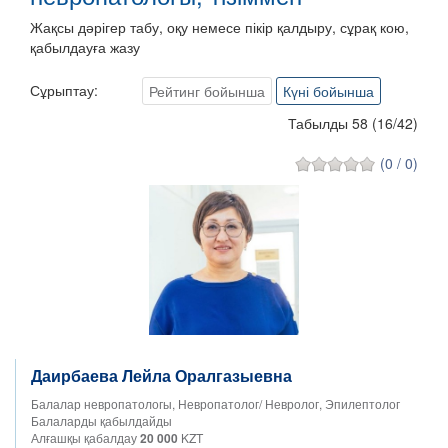
Жақсы дәрігер табу, оқу немесе пікір қалдыру, сұрақ кою,
қабылдауға жазу
Сұрыптау:
Рейтинг бойынша
Күні бойынша
Табылды 58
(
16
/
42
)
(0 / 0)
Даирбаева Лейла Оралгазыевна
Балалар невропатологы, Невропатолог/ Невролог, Эпилептолог
Балаларды қабылдайды
Алғашқы қабалдау
20 000
KZT