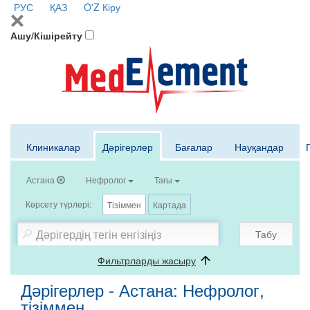
РУС
ҚАЗ
O'Z
Кіру
Ашу/Кішірейту
Клиникалар
Дәрігерлер
Бағалар
Науқандар
Астана
Нефролог
Тағы
Көрсету түрлері:
Тізіммен
Картада
Табу
Фильтрларды жасыру
Дәрігерлер - Астана: Нефролог,
тізіммен