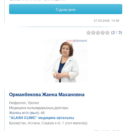
Сұрақ қою
27.03.2026, 14:36
(2 / 3)
Орманбекова Жанна Махановна
Нефролог, Уролог
Медицина ғылымдарының докторы
Жалпы өтіл (жыл):
46
"ALASH CLINIC" медицина орталығы
Қазақстан, Астана, Сауран к-ci, 1 (сол жағалау)