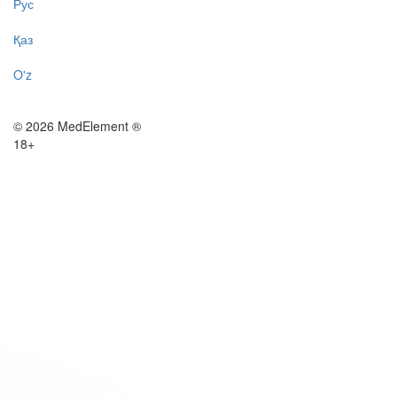
Рус
Қаз
O'z
© 2026 MedElement ®
18+