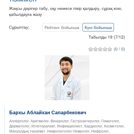
Жақсы дәрігер табу, оқу немесе пікір қалдыру, сұрақ кою,
қабылдауға жазу
Сұрыптау:
Рейтинг бойынша
Күні бойынша
Табылды 19
(
7
/
12
)
(0 / 0)
Бархы Аблайхан Сапарбекович
Аллерголог, Аритмолог, Венеролог, Гастроэнтеролог, Гематолог,
Дерматолог, Иглотерапевт, Инфекционист, Кардиолог, Косметолог,
Мануалдық терапвет, Невропатолог/ Невролог, Нефролог,