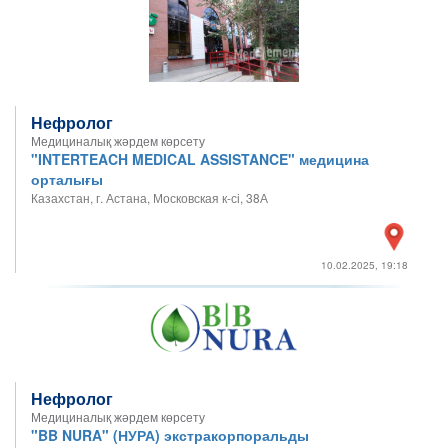
Нефролог
Медициналық жәрдем көрсету
"INTERTEACH MEDICAL ASSISTANCE" медицина
орталығы
Казахстан, г. Астана, Московская к-сі, 38А
10.02.2025, 19:18
Нефролог
Медициналық жәрдем көрсету
"BB NURA" (НУРА) экстракорпоральды