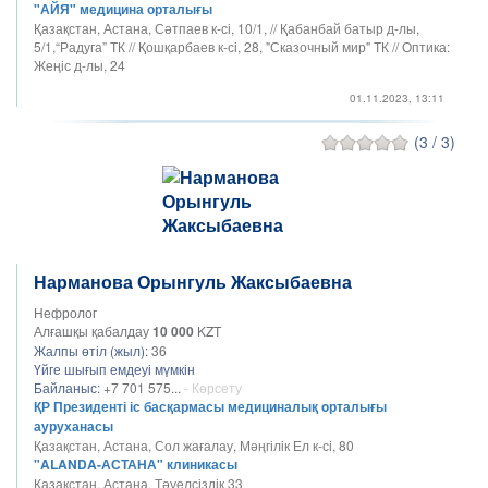
"АЙЯ" медицина орталығы
Қазақстан, Астана, Сәтпаев к-сі, 10/1, // Қабанбай батыр д-лы,
5/1,“Радуга” ТК // Қошқарбаев к-сі, 28, "Сказочный мир" ТК // Оптика:
Жеңіс д-лы, 24
01.11.2023, 13:11
(3 / 3)
Нарманова Орынгуль Жаксыбаевна
Нефролог
Алғашқы қабалдау
10 000
KZT
Жалпы өтіл (жыл):
36
Үйге шығып емдеуі мүмкін
Байланыс:
+7 701 575...
- Көрсету
ҚР Президенті іс басқармасы медициналық oрталығы
ауруханасы
Қазақстан, Астана, Сол жағалау, Мәңгілік Ел к-сі, 80
"ALANDA-АСТАНА" клиникасы
Қазақстан, Астана, Тәуелсіздік 33