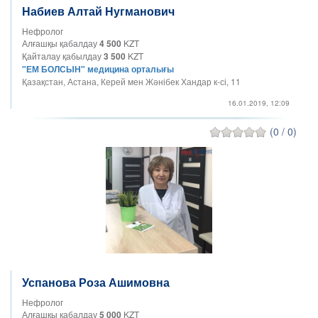
Набиев Алтай Нугманович
Нефролог
Алғашқы қабалдау
4 500
KZT
Қайталау қабылдау
3 500
KZT
"ЕМ БОЛСЫН" медицина орталығы
Қазақстан, Астана, Керей мен Жәнібек Хандар к-сі, 11
16.01.2019, 12:09
(0 / 0)
Успанова Роза Ашимовна
Нефролог
Алғашқы қабалдау
5 000
KZT