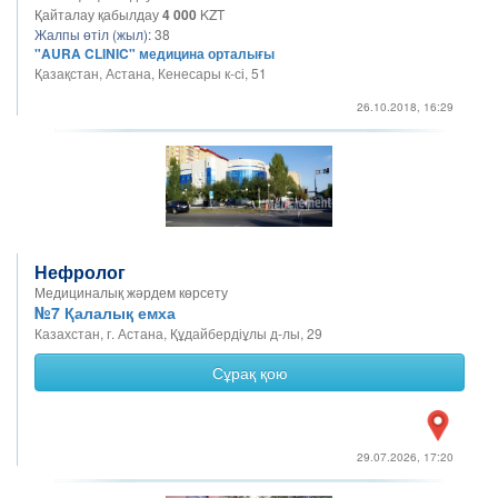
Қайталау қабылдау
4 000
KZT
Жалпы өтіл (жыл):
38
"AURA CLINIC" медицина орталығы
Қазақстан, Астана, Кенесары к-сі, 51
26.10.2018, 16:29
Нефролог
Медициналық жәрдем көрсету
№7 Қалалық емха
Казахстан, г. Астана, Құдайбердіұлы д-лы, 29
Сұрақ қою
29.07.2026, 17:20