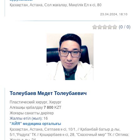
Қазақстан, Астана, Сол жағалау, Мәңгілік Ел к-сі, 80
23.04.2024, 18:10
(0 / 0)
Толеубаев Медет Толеубаевич
Пластический хирург, Хирург
Алғашқы қабалдау
7 800
KZT
Жоғары санатты дәрігер
Жалпы өтіл (жыл):
16
"АЙЯ" медицина орталығы
Қазақстан, Астана, Сәтпаев к-сі, 10/1, // Қабанбай батыр д-лы,
5/1,“Радуга” ТК // Қошқарбаев к-сі, 28, "Сказочный мир" ТК // Оптика:
Жеңіс д-лы, 24