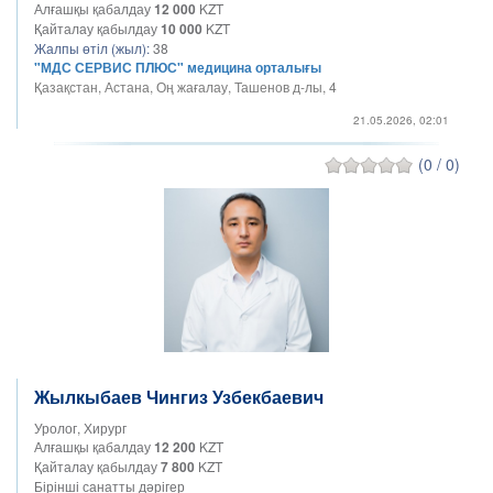
Алғашқы қабалдау
12 000
KZT
Қайталау қабылдау
10 000
KZT
Жалпы өтіл (жыл):
38
"МДС СЕРВИС ПЛЮС" медицина орталығы
Қазақстан, Астана, Оң жағалау, Ташенов д-лы, 4
21.05.2026, 02:01
(0 / 0)
Жылкыбаев Чингиз Узбекбаевич
Уролог, Хирург
Алғашқы қабалдау
12 200
KZT
Қайталау қабылдау
7 800
KZT
Бірінші санатты дәрігер