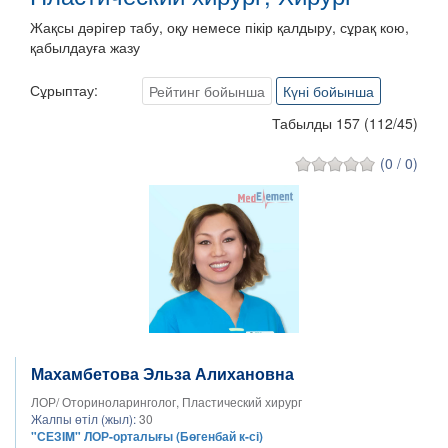
Жақсы дәрігер табу, оқу немесе пікір қалдыру, сұрақ кою,
қабылдауға жазу
Сұрыптау:
Рейтинг бойынша
Күні бойынша
Табылды 157
(
112
/
45
)
(0 / 0)
Махамбетова Эльза Алихановна
ЛОР/ Оториноларинголог, Пластический хирург
Жалпы өтіл (жыл):
30
"СЕЗIM" ЛОР-орталығы (Бөгенбай к-сі)