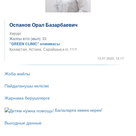
Оспанов Орал Базарбаевич
Хирург
Жалпы өтіл (жыл):
33
"GREEN CLINIC" клиникасы
Қазақстан, Астана, Сарайшық к-сі, 11/1
13.07.2023, 12:17
Жоба жайлы
Пайдаланушы келісімі
Жарнама берушілерге
Балаларға көмек керек!
Выходные данные