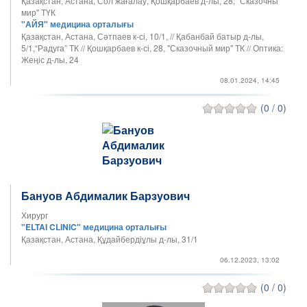
Қазақстан, Астана, Сол жағалау, Қошқарбаев д-лы, 28, "Сказочны
мир" ТҮК
"АЙЯ" медицина орталығы
Қазақстан, Астана, Сәтпаев к-сі, 10/1, // Қабанбай батыр д-лы,
5/1,“Радуга” ТК // Қошқарбаев к-сі, 28, "Сказочный мир" ТК // Оптика:
Жеңіс д-лы, 24
08.01.2024, 14:45
(0 / 0)
Бануов Абдималик Барзуович
Хирург
"ELTAI CLINIC" медицина орталығы
Қазақстан, Астана, Құдайбердіұлы д-лы, 31/1
06.12.2023, 13:02
(0 / 0)