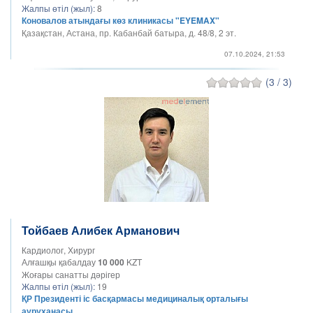
Жалпы өтіл (жыл):
8
Коновалов атындағы көз клиникасы "EYEMAX"
Қазақстан, Астана, пр. Кабанбай батыра, д. 48/8​, 2 эт.
07.10.2024, 21:53
(3 / 3)
Тойбаев Алибек Арманович
Кардиолог, Хирург
Алғашқы қабалдау
10 000
KZT
Жоғары санатты дәрігер
Жалпы өтіл (жыл):
19
ҚР Президенті іс басқармасы медициналық oрталығы
ауруханасы