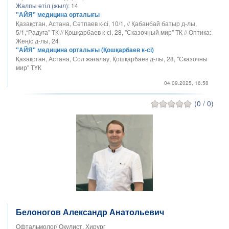
Жалпы өтіл (жыл):
14
"АЙЯ" медицина орталығы
Қазақстан, Астана, Сәтпаев к-сі, 10/1, // Қабанбай батыр д-лы,
5/1,“Радуга” ТК // Қошқарбаев к-сі, 28, "Сказочный мир" ТК // Оптика:
Жеңіс д-лы, 24
"АЙЯ" медицина орталығы (Қошқарбаев к-сі)
Қазақстан, Астана, Сол жағалау, Қошқарбаев д-лы, 28, "Сказочны
мир" ТҮК
04.09.2025, 16:58
(0 / 0)
Белоногов Александр Анатольевич
Офтальмолог/ Окулист, Хирург