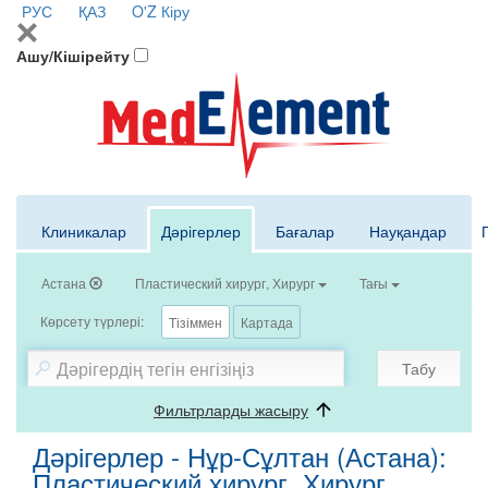
РУС
ҚАЗ
O'Z
Кіру
Ашу/Кішірейту
Клиникалар
Дәрігерлер
Бағалар
Науқандар
Астана
Пластический хирург, Хирург
Тағы
Көрсету түрлері:
Тізіммен
Картада
Табу
Фильтрларды жасыру
Дәрігерлер - Нұр-Сұлтан (Астана):
Пластический хирург, Хирург