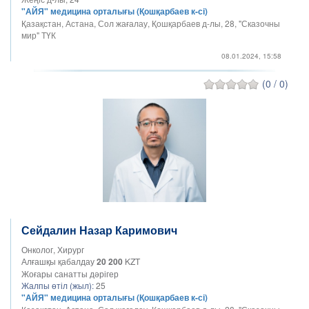
"АЙЯ" медицина орталығы (Қошқарбаев к-сі)
Қазақстан, Астана, Сол жағалау, Қошқарбаев д-лы, 28, "Сказочны
мир" ТҮК
08.01.2024, 15:58
(0 / 0)
Сейдалин Назар Каримович
Онколог, Хирург
Алғашқы қабалдау
20 200
KZT
Жоғары санатты дәрігер
Жалпы өтіл (жыл):
25
"АЙЯ" медицина орталығы (Қошқарбаев к-сі)