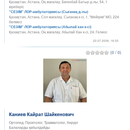
Қазақстан, Астана, Оң жағалау, Бөгенбай Батыр д-лы, 54, 1
кіреберіс
"СЕЗІM" ЛОР-амбулаториясы (Сығанақ д-лы)
Қазақстан, Астана, Сол жағалау, Сығанақ к-сі, 1, "Мейірім" МО, 224
бөлмесі
"СЕЗІM" ЛОР-амбулаториясы (Абылай хан к-сі)
Қазақстан, Астана, Оң жағалау, Абылай Хан к-сі, 24, Гелиос
22.07.2026, 16:33
(0 / 0)
Каниев Кайрат Шайкенович
Ортопед, Проктолог, Травматолог, Хирург
Балаларды қабылдайды