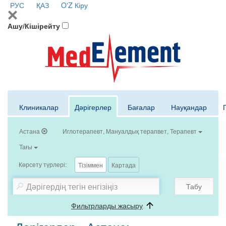
РУС
ҚАЗ
O'Z
Кіру
Ашу/Кішірейту
Клиникалар
Дәрігерлер
Бағалар
Науқандар
Астана
Иглотерапевт, Мануалдық терапвет, Терапевт
Тағы
Көрсету түрлері:
Тізіммен
Картада
Табу
Фильтрларды жасыру