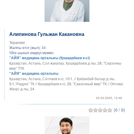
Алипинова Гульжан Какановна
Терапевт
Жалпы өтіл (жыл):
34
Үйге шығып емдеуі мүмкін
"АЙЯ" медицина орталығы (Қошқарбаев к-сі)
Қазақстан, Астана, Сол жағалау, Қошқарбаев д-лы, 28, "Сказочны
мир" ТҮК
"АЙЯ" медицина орталығы
Қазақстан, Астана, Сәтпаев к-сі, 10/1, // Қабанбай батыр д-лы,
5/1,“Радуга” ТК // Қошқарбаев к-сі, 28, "Сказочный мир" ТК // Оптика:
Жеңіс д-лы, 24
03.03.2025, 13:48
(0 / 0)