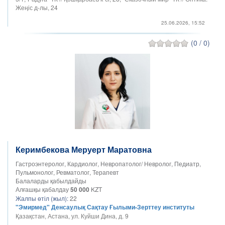
Жеңіс д-лы, 24
25.06.2026, 15:52
(0 / 0)
Керимбекова Меруерт Маратовна
Гастроэнтеролог, Кардиолог, Невропатолог/ Невролог, Педиатр,
Пульмонолог, Ревматолог, Терапевт
Балаларды қабылдайды
Алғашқы қабалдау
50 000
KZT
Жалпы өтіл (жыл):
22
"Эмирмед" Денсаулық Сақтау Ғылыми-Зерттеу институты
Қазақстан, Астана, ул. Куйши Дина, д. 9