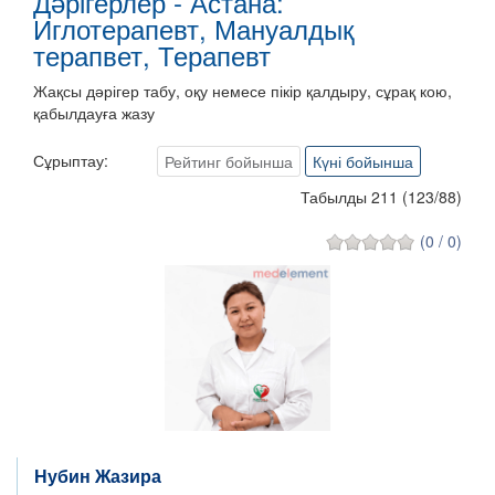
Дәрігерлер - Астана:
Иглотерапевт, Мануалдық
терапвет, Терапевт
Жақсы дәрігер табу, оқу немесе пікір қалдыру, сұрақ кою,
қабылдауға жазу
Сұрыптау:
Рейтинг бойынша
Күні бойынша
Табылды 211
(
123
/
88
)
(0 / 0)
Нубин Жазира