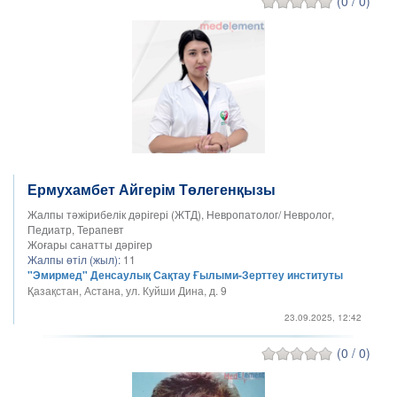
(0 / 0)
Ермухамбет Айгерім Төлегенқызы
Жалпы тәжірибелік дәрігері (ЖТД), Невропатолог/ Невролог,
Педиатр, Терапевт
Жоғары санатты дәрігер
Жалпы өтіл (жыл):
11
"Эмирмед" Денсаулық Сақтау Ғылыми-Зерттеу институты
Қазақстан, Астана, ул. Куйши Дина, д. 9
23.09.2025, 12:42
(0 / 0)