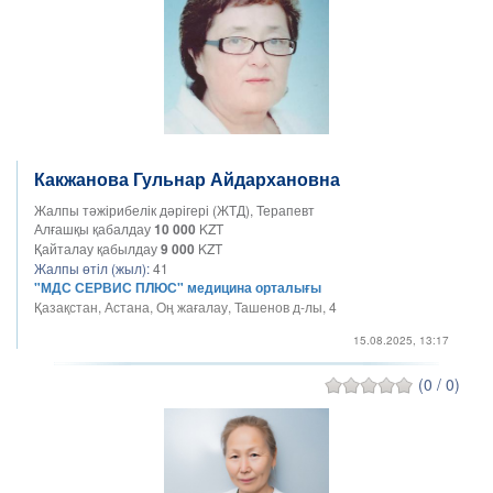
Какжанова Гульнар Айдархановна
Жалпы тәжірибелік дәрігері (ЖТД), Терапевт
Алғашқы қабалдау
10 000
KZT
Қайталау қабылдау
9 000
KZT
Жалпы өтіл (жыл):
41
"МДС СЕРВИС ПЛЮС" медицина орталығы
Қазақстан, Астана, Оң жағалау, Ташенов д-лы, 4
15.08.2025, 13:17
(0 / 0)