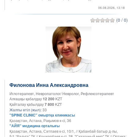
06.08.2026, 13:18
(0 / 0)
Филонова Инна Александровна
Иглотерапевт, Невропатолог/ Невролог, Рефлексотерапевт
Алғашқы қабалдау
12 200
KZT
Қайталау қабылдау
7 800
KZT
Жалпы өтіл (жыл):
33
"SPINE CLINIC" омыртқа клиникасы
Қазақстан, Астана, Рақымов к-сі, 36
"АЙЯ" медицина орталығы
Қазақстан, Астана, Сәтпаев к-сі, 10/1, // Қабанбай батыр д-лы,
5/1,“Радуга” ТК // Қошқарбаев к-сі, 28, "Сказочный мир" ТК // Оптика: