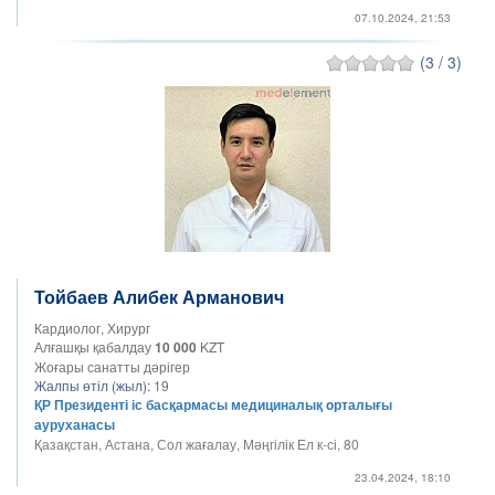
07.10.2024, 21:53
(3 / 3)
Тойбаев Алибек Арманович
Кардиолог, Хирург
Алғашқы қабалдау
10 000
KZT
Жоғары санатты дәрігер
Жалпы өтіл (жыл):
19
ҚР Президенті іс басқармасы медициналық oрталығы
ауруханасы
Қазақстан, Астана, Сол жағалау, Мәңгілік Ел к-сі, 80
23.04.2024, 18:10