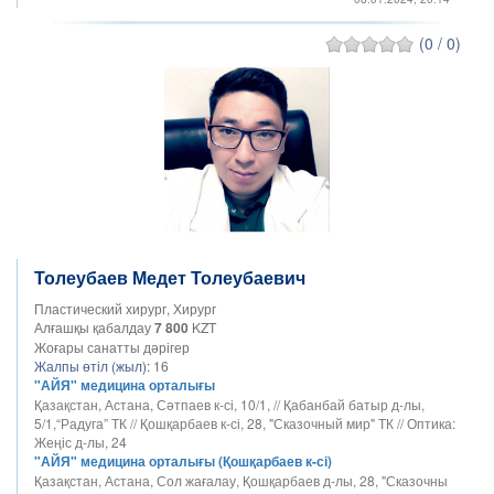
(0 / 0)
Толеубаев Медет Толеубаевич
Пластический хирург, Хирург
Алғашқы қабалдау
7 800
KZT
Жоғары санатты дәрігер
Жалпы өтіл (жыл):
16
"АЙЯ" медицина орталығы
Қазақстан, Астана, Сәтпаев к-сі, 10/1, // Қабанбай батыр д-лы,
5/1,“Радуга” ТК // Қошқарбаев к-сі, 28, "Сказочный мир" ТК // Оптика:
Жеңіс д-лы, 24
"АЙЯ" медицина орталығы (Қошқарбаев к-сі)
Қазақстан, Астана, Сол жағалау, Қошқарбаев д-лы, 28, "Сказочны