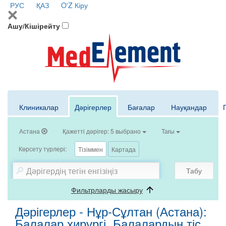
РУС
ҚАЗ
O'Z
Кіру
Ашу/Кішірейту
Клиникалар
Дәрігерлер
Бағалар
Науқандар
Астана
Қажетті дәрігер: 5 выбрано
Тағы
Көрсету түрлері:
Тізіммен
Картада
Табу
Фильтрларды жасыру
Дәрігерлер - Нұр-Сұлтан (Астана):
Балалар хирургі, Балалардың тіс