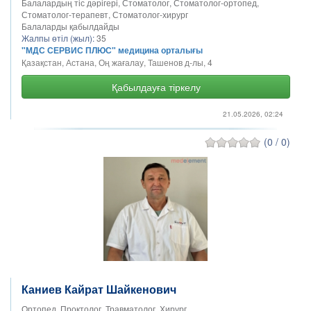
Балалардың тіс дәрігері, Стоматолог, Стоматолог-ортопед,
Стоматолог-терапевт, Стоматолог-хирург
Балаларды қабылдайды
Жалпы өтіл (жыл):
35
"МДС СЕРВИС ПЛЮС" медицина орталығы
Қазақстан, Астана, Оң жағалау, Ташенов д-лы, 4
Қабылдауға тіркелу
21.05.2026, 02:24
(0 / 0)
Каниев Кайрат Шайкенович
Ортопед, Проктолог, Травматолог, Хирург