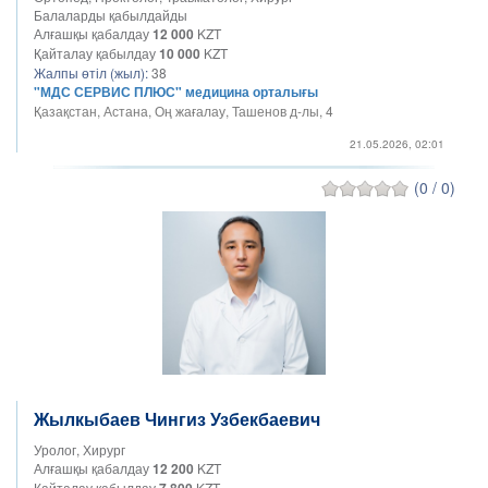
Балаларды қабылдайды
Алғашқы қабалдау
12 000
KZT
Қайталау қабылдау
10 000
KZT
Жалпы өтіл (жыл):
38
"МДС СЕРВИС ПЛЮС" медицина орталығы
Қазақстан, Астана, Оң жағалау, Ташенов д-лы, 4
21.05.2026, 02:01
(0 / 0)
Жылкыбаев Чингиз Узбекбаевич
Уролог, Хирург
Алғашқы қабалдау
12 200
KZT
Қайталау қабылдау
7 800
KZT