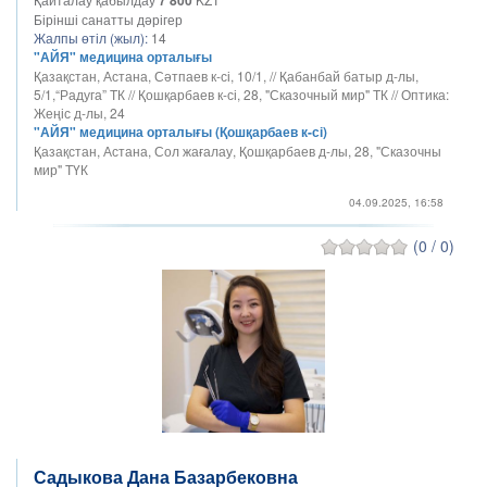
Бірінші санатты дәрігер
Жалпы өтіл (жыл):
14
"АЙЯ" медицина орталығы
Қазақстан, Астана, Сәтпаев к-сі, 10/1, // Қабанбай батыр д-лы,
5/1,“Радуга” ТК // Қошқарбаев к-сі, 28, "Сказочный мир" ТК // Оптика:
Жеңіс д-лы, 24
"АЙЯ" медицина орталығы (Қошқарбаев к-сі)
Қазақстан, Астана, Сол жағалау, Қошқарбаев д-лы, 28, "Сказочны
мир" ТҮК
04.09.2025, 16:58
(0 / 0)
Садыкова Дана Базарбековна