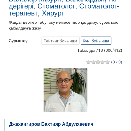
дәрігері, Стоматолог, Стоматолог-
терапевт, Хирург
Жақсы дәрігер табу, оқу немесе пікір қалдыру, сұрақ кою,
қабылдауға жазу
Сұрыптау:
Рейтинг бойынша
Күні бойынша
Табылды 718
(
306
/
412
)
(0 / 0)
Джахангиров Бахтияр Абдулхаевич