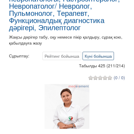
Невропатолог/ Невролог,
Пульмонолог, Терапевт,
Функционалдық диагностика
дәрігері, Эпилептолог
Жақсы дәрігер табу, оқу немесе пікір қалдыру, сұрақ кою,
қабылдауға жазу
Сұрыптау:
Рейтинг бойынша
Күні бойынша
Табылды 425
(
211
/
214
)
(0 / 0)