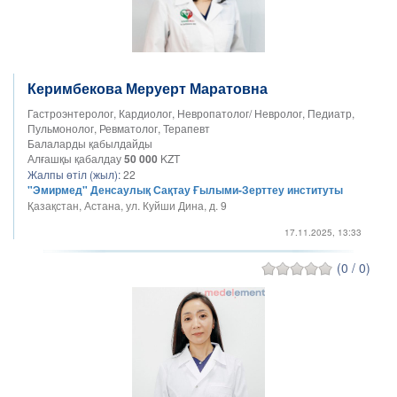
Керимбекова Меруерт Маратовна
Гастроэнтеролог, Кардиолог, Невропатолог/ Невролог, Педиатр,
Пульмонолог, Ревматолог, Терапевт
Балаларды қабылдайды
Алғашқы қабалдау
50 000
KZT
Жалпы өтіл (жыл):
22
"Эмирмед" Денсаулық Сақтау Ғылыми-Зерттеу институты
Қазақстан, Астана, ул. Куйши Дина, д. 9
17.11.2025, 13:33
(0 / 0)