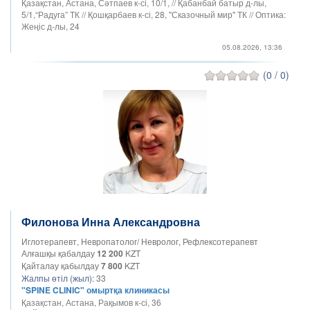
Қазақстан, Астана, Сәтпаев к-сі, 10/1, // Қабанбай батыр д-лы,
5/1,“Радуга” ТК // Қошқарбаев к-сі, 28, "Сказочный мир" ТК // Оптика:
Жеңіс д-лы, 24
05.08.2026, 13:36
(0 / 0)
Филонова Инна Александровна
Иглотерапевт, Невропатолог/ Невролог, Рефлексотерапевт
Алғашқы қабалдау
12 200
KZT
Қайталау қабылдау
7 800
KZT
Жалпы өтіл (жыл):
33
"SPINE CLINIC" омыртқа клиникасы
Қазақстан, Астана, Рақымов к-сі, 36