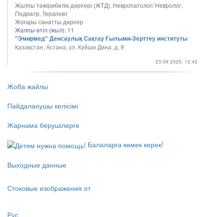
Жалпы тәжірибелік дәрігері (ЖТД), Невропатолог/ Невролог,
Педиатр, Терапевт
Жоғары санатты дәрігер
Жалпы өтіл (жыл):
11
"Эмирмед" Денсаулық Сақтау Ғылыми-Зерттеу институты
Қазақстан, Астана, ул. Куйши Дина, д. 9
23.09.2025, 12:42
Жоба жайлы
Пайдаланушы келісімі
Жарнама берушілерге
Балаларға көмек керек!
Выходные данные
Стоковые изображения от
Рус