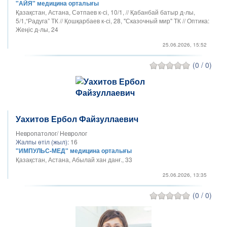
"АЙЯ" медицина орталығы
Қазақстан, Астана, Сәтпаев к-сі, 10/1, // Қабанбай батыр д-лы,
5/1,“Радуга” ТК // Қошқарбаев к-сі, 28, "Сказочный мир" ТК // Оптика:
Жеңіс д-лы, 24
25.06.2026, 15:52
(0 / 0)
Уахитов Ербол Файзуллаевич
Невропатолог/ Невролог
Жалпы өтіл (жыл):
16
"ИМПУЛЬС-МЕД" медицина орталығы
Қазақстан, Астана, Абылай хан данғ., 33
25.06.2026, 13:35
(0 / 0)