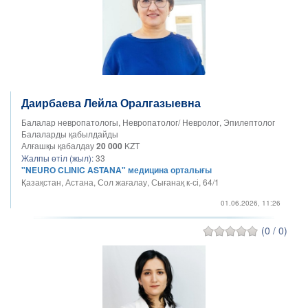
Даирбаева Лейла Оралгазыевна
Балалар невропатологы, Невропатолог/ Невролог, Эпилептолог
Балаларды қабылдайды
Алғашқы қабалдау
20 000
KZT
Жалпы өтіл (жыл):
33
"NEURO CLINIC ASTANA" медицина орталығы
Қазақстан, Астана, Сол жағалау, Сығанақ к-сі, 64/1
01.06.2026, 11:26
(0 / 0)