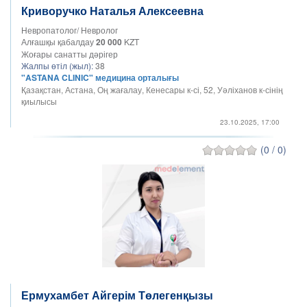
Криворучко Наталья Алексеевна
Невропатолог/ Невролог
Алғашқы қабалдау
20 000
KZT
Жоғары санатты дәрігер
Жалпы өтіл (жыл):
38
"ASTANA CLINIC" медицина орталығы
Қазақстан, Астана, Оң жағалау, Кенесары к-сі, 52, Уәліханов к-сінің
қиылысы
23.10.2025, 17:00
(0 / 0)
Ермухамбет Айгерім Төлегенқызы