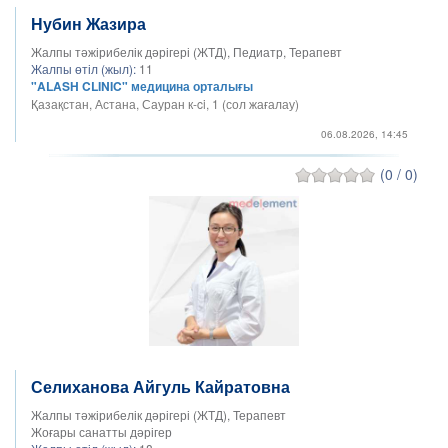
Нубин Жазира
Жалпы тәжірибелік дәрігері (ЖТД), Педиатр, Терапевт
Жалпы өтіл (жыл):
11
"ALASH CLINIC" медицина орталығы
Қазақстан, Астана, Сауран к-ci, 1 (сол жағалау)
06.08.2026, 14:45
(0 / 0)
Селиханова Айгуль Кайратовна
Жалпы тәжірибелік дәрігері (ЖТД), Терапевт
Жоғары санатты дәрігер