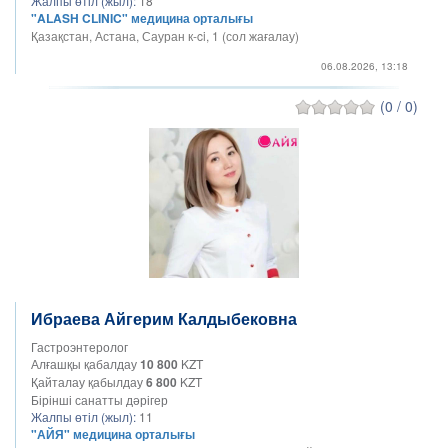
Жалпы өтіл (жыл):
18
"ALASH CLINIC" медицина орталығы
Қазақстан, Астана, Сауран к-ci, 1 (сол жағалау)
06.08.2026, 13:18
(0 / 0)
Ибраева Айгерим Калдыбековна
Гастроэнтеролог
Алғашқы қабалдау
10 800
KZT
Қайталау қабылдау
6 800
KZT
Бірінші санатты дәрігер
Жалпы өтіл (жыл):
11
"АЙЯ" медицина орталығы