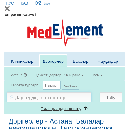
РУС
ҚАЗ
O'Z
Кіру
Ашу/Кішірейту
Клиникалар
Дәрігерлер
Бағалар
Науқандар
Астана
Қажетті дәрігер: 7 выбрано
Тағы
Көрсету түрлері:
Тізіммен
Картада
Табу
Фильтрларды жасыру
Дәрігерлер - Астана: Балалар
невропатологы, Гастроэнтеролог,