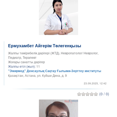
Ермухамбет Айгерім Төлегенқызы
Жалпы тәжірибелік дәрігері (ЖТД), Невропатолог/ Невролог,
Педиатр, Терапевт
Жоғары санатты дәрігер
Жалпы өтіл (жыл):
11
"Эмирмед" Денсаулық Сақтау Ғылыми-Зерттеу институты
Қазақстан, Астана, ул. Куйши Дина, д. 9
23.09.2025, 12:42
(0 / 0)