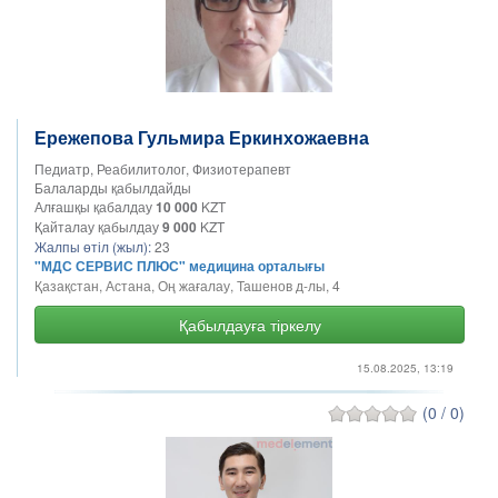
Ережепова Гульмира Еркинхожаевна
Педиатр, Реабилитолог, Физиотерапевт
Балаларды қабылдайды
Алғашқы қабалдау
10 000
KZT
Қайталау қабылдау
9 000
KZT
Жалпы өтіл (жыл):
23
"МДС СЕРВИС ПЛЮС" медицина орталығы
Қазақстан, Астана, Оң жағалау, Ташенов д-лы, 4
Қабылдауға тіркелу
15.08.2025, 13:19
(0 / 0)