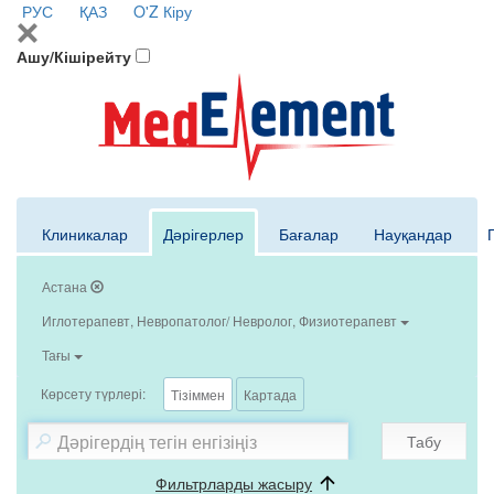
РУС
ҚАЗ
O'Z
Кіру
Ашу/Кішірейту
Клиникалар
Дәрігерлер
Бағалар
Науқандар
Астана
Иглотерапевт, Невропатолог/ Невролог, Физиотерапевт
Тағы
Көрсету түрлері:
Тізіммен
Картада
Табу
Фильтрларды жасыру