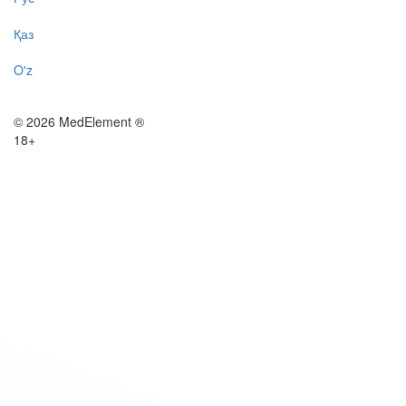
Қаз
O'z
© 2026 MedElement ®
18+