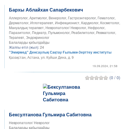
Бархы Аблайхан Сапарбекович
Аллерголог, Аритмолог, Венеролог, Гастроэнтеролог, Гематолог,
Дерматолог, Иглотерапевт, Инфекционист, Кардиолог, Косметолог,
Мануалдық терапвет, Невропатолог/ Невролог, Нефролог,
Паразитолог, Педиатр, Пульмонолог, Реабилитолог, Ревматолог,
Терапевт, Эндокринолог
Балаларды қабылдайды
Жалпы өтіл (жыл):
24
"Эмирмед" Денсаулық Сақтау Ғылыми-Зерттеу институты
Қазақстан, Астана, ул. Куйши Дина, д. 9
19.09.2024, 21:58
(0 / 0)
Бексултанова Гульмира Сабитовна
Невропатолог/ Невролог
Балаларды қабылдайды