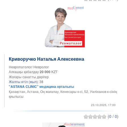
Криворучко Наталья Алексеевна
Невропатолог/ Невролог
Алғашқы қабалдау
20 000
KZT
Жоғары санатты дәрігер
Жалпы өтіл (жыл):
38
"ASTANA CLINIC" медицина орталығы
Қазақстан, Астана, Оң жағалау, Кенесары к-сі, 52, Уәліханов к-сінің
қиылысы
23.10.2025, 17:00
(0 / 0)