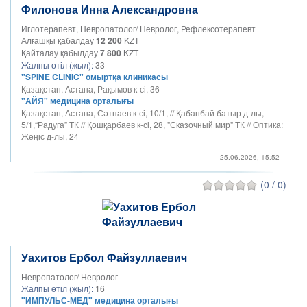
Филонова Инна Александровна
Иглотерапевт, Невропатолог/ Невролог, Рефлексотерапевт
Алғашқы қабалдау
12 200
KZT
Қайталау қабылдау
7 800
KZT
Жалпы өтіл (жыл):
33
"SPINE CLINIC" омыртқа клиникасы
Қазақстан, Астана, Рақымов к-сі, 36
"АЙЯ" медицина орталығы
Қазақстан, Астана, Сәтпаев к-сі, 10/1, // Қабанбай батыр д-лы,
5/1,“Радуга” ТК // Қошқарбаев к-сі, 28, "Сказочный мир" ТК // Оптика:
Жеңіс д-лы, 24
25.06.2026, 15:52
(0 / 0)
Уахитов Ербол Файзуллаевич
Невропатолог/ Невролог
Жалпы өтіл (жыл):
16
"ИМПУЛЬС-МЕД" медицина орталығы