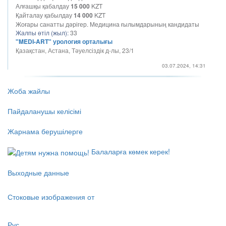
Алғашқы қабалдау
15 000
KZT
Қайталау қабылдау
14 000
KZT
Жоғары санатты дәрігер. Медицина ғылымдарының кандидаты
Жалпы өтіл (жыл):
33
"MEDI-ART" урология орталығы
Қазақстан, Астана, Тәуелсіздік д-лы, 23/1
03.07.2024, 14:31
Жоба жайлы
Пайдаланушы келісімі
Жарнама берушілерге
Балаларға көмек керек!
Выходные данные
Стоковые изображения от
Рус