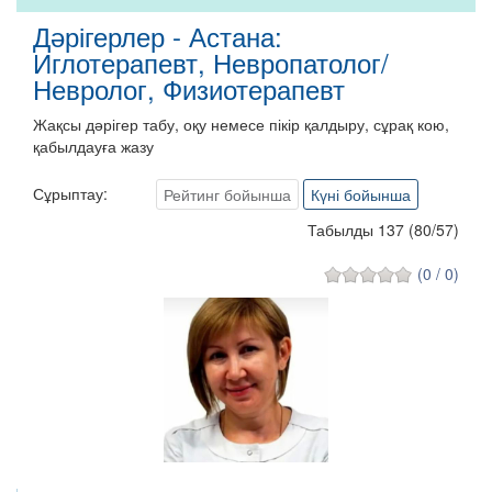
Дәрігерлер - Астана:
Иглотерапевт, Невропатолог/
Невролог, Физиотерапевт
Жақсы дәрігер табу, оқу немесе пікір қалдыру, сұрақ кою,
қабылдауға жазу
Сұрыптау:
Рейтинг бойынша
Күні бойынша
Табылды 137
(
80
/
57
)
(0 / 0)