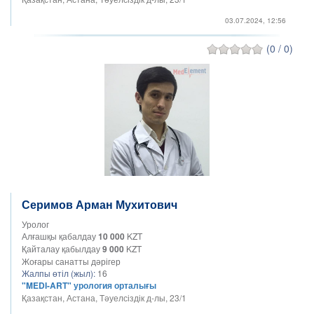
03.07.2024, 12:56
(0 / 0)
Серимов Арман Мухитович
Уролог
Алғашқы қабалдау
10 000
KZT
Қайталау қабылдау
9 000
KZT
Жоғары санатты дәрігер
Жалпы өтіл (жыл):
16
"MEDI-ART" урология орталығы
Қазақстан, Астана, Тәуелсіздік д-лы, 23/1