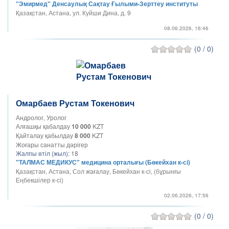
"Эмирмед" Денсаулық Сақтау Ғылыми-Зерттеу институты
Қазақстан, Астана, ул. Куйши Дина, д. 9
08.06.2026, 16:46
(0 / 0)
Омарбаев Рустам Токенович
Андролог, Уролог
Алғашқы қабалдау
10 000
KZT
Қайталау қабылдау
8 000
KZT
Жоғары санатты дәрігер
Жалпы өтіл (жыл):
18
"ТАЛМАС МЕДИКУС" медицина орталығы (Бөкейхан к-сі)
Қазақстан, Астана, Сол жағалау, Бөкейхан к-сі, (бұрынғы
Еңбекшілер к-сі)
02.06.2026, 17:56
(0 / 0)