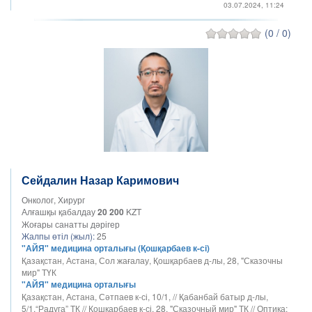
03.07.2024, 11:24
(0 / 0)
Сейдалин Назар Каримович
Онколог, Хирург
Алғашқы қабалдау
20 200
KZT
Жоғары санатты дәрігер
Жалпы өтіл (жыл):
25
"АЙЯ" медицина орталығы (Қошқарбаев к-сі)
Қазақстан, Астана, Сол жағалау, Қошқарбаев д-лы, 28, "Сказочны
мир" ТҮК
"АЙЯ" медицина орталығы
Қазақстан, Астана, Сәтпаев к-сі, 10/1, // Қабанбай батыр д-лы,
5/1,“Радуга” ТК // Қошқарбаев к-сі, 28, "Сказочный мир" ТК // Оптика: