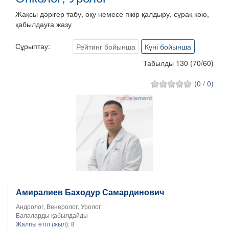
Жақсы дәрігер табу, оқу немесе пікір қалдыру, сұрақ кою,
қабылдауға жазу
Сұрыптау:
Рейтинг бойынша
Күні бойынша
Табылды 130
(
70
/
60
)
(0 / 0)
Амиралиев Баходур Самардинович
Андролог, Венеролог, Уролог
Балаларды қабылдайды
Жалпы өтіл (жыл):
8