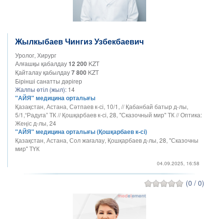
Жылкыбаев Чингиз Узбекбаевич
Уролог, Хирург
Алғашқы қабалдау
12 200
KZT
Қайталау қабылдау
7 800
KZT
Бірінші санатты дәрігер
Жалпы өтіл (жыл):
14
"АЙЯ" медицина орталығы
Қазақстан, Астана, Сәтпаев к-сі, 10/1, // Қабанбай батыр д-лы,
5/1,“Радуга” ТК // Қошқарбаев к-сі, 28, "Сказочный мир" ТК // Оптика:
Жеңіс д-лы, 24
"АЙЯ" медицина орталығы (Қошқарбаев к-сі)
Қазақстан, Астана, Сол жағалау, Қошқарбаев д-лы, 28, "Сказочны
мир" ТҮК
04.09.2025, 16:58
(0 / 0)