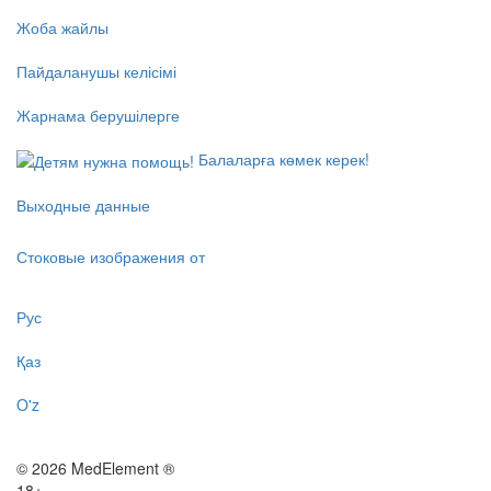
Жоба жайлы
Пайдаланушы келісімі
Жарнама берушілерге
Балаларға көмек керек!
Выходные данные
Стоковые изображения от
Рус
Қаз
O'z
© 2026 MedElement ®
18+