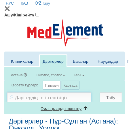
РУС
ҚАЗ
O'Z
Кіру
Ашу/Кішірейту
Клиникалар
Дәрігерлер
Бағалар
Науқандар
Астана
Онколог, Уролог
Тағы
Көрсету түрлері:
Тізіммен
Картада
Табу
Фильтрларды жасыру
Дәрігерлер - Нұр-Сұлтан (Астана):
Онколог, Уролог