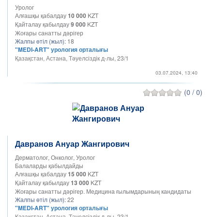
Уролог
Алғашқы қабалдау
10 000
KZT
Қайталау қабылдау
9 000
KZT
Жоғары санатты дәрігер
Жалпы өтіл (жыл):
18
"MEDI-ART" урология орталығы
Қазақстан, Астана, Тәуелсіздік д-лы, 23/1
03.07.2024, 13:40
(0 / 0)
Давранов Ануар Жангирович
Дерматолог, Онколог, Уролог
Балаларды қабылдайды
Алғашқы қабалдау
15 000
KZT
Қайталау қабылдау
13 000
KZT
Жоғары санатты дәрігер. Медицина ғылымдарының кандидаты
Жалпы өтіл (жыл):
22
"MEDI-ART" урология орталығы
Қазақстан, Астана, Тәуелсіздік д-лы, 23/1