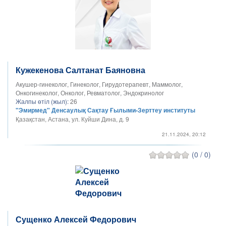
Кужекенова Салтанат Баяновна
Акушер-гинеколог, Гинеколог, Гирудотерапевт, Маммолог,
Онкогинеколог, Онколог, Ревматолог, Эндокринолог
Жалпы өтіл (жыл):
26
"Эмирмед" Денсаулық Сақтау Ғылыми-Зерттеу институты
Қазақстан, Астана, ул. Куйши Дина, д. 9
21.11.2024, 20:12
(0 / 0)
Сущенко Алексей Федорович