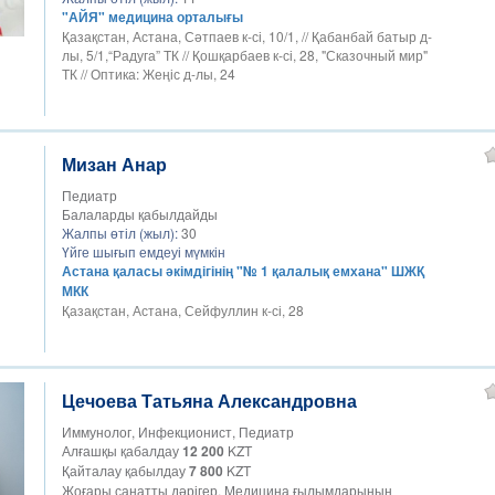
"АЙЯ" медицина орталығы
Қазақстан, Астана, Сәтпаев к-сі, 10/1, // Қабанбай батыр д-
лы, 5/1,“Радуга” ТК // Қошқарбаев к-сі, 28, "Сказочный мир"
ТК // Оптика: Жеңіс д-лы, 24
Мизан Анар
Педиатр
Балаларды қабылдайды
Жалпы өтіл (жыл):
30
Үйге шығып емдеуі мүмкін
Астана қаласы әкімдігінің "№ 1 қалалық емхана" ШЖҚ
МКК
Қазақстан, Астана, Сейфуллин к-сі, 28
Цечоева Татьяна Александровна
Иммунолог, Инфекционист, Педиатр
Алғашқы қабалдау
12 200
KZT
Қайталау қабылдау
7 800
KZT
Жоғары санатты дәрігер. Медицина ғылымдарының