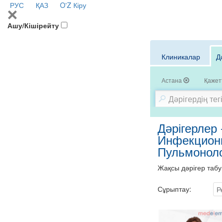
РУС
ҚАЗ
O'Z
Кіру
Ашу/Кішірейту
Клиникалар
Д
Астана
Қажетт
Дәрігерлер 
Инфекциони
Пульмоноло
Жақсы дәрігер табу
Сұрыптау:
Р