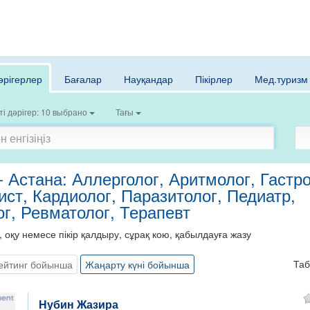
әрігерлер
Бағалар
Науқандар
Пікірлер
Мед.туризм
і дәрігер: 10 выбрано
Тағы
- Астана: Аллерголог, Аритмолог, Гастр
ст, Кардиолог, Паразитолог, Педиатр,
г, Ревматолог, Терапевт
, оқу немесе пікір қалдыру, сұрақ кою, қабылдауға жазу
Та
ейтинг бойынша
Жаңарту күні бойынша
Нубин Жазира