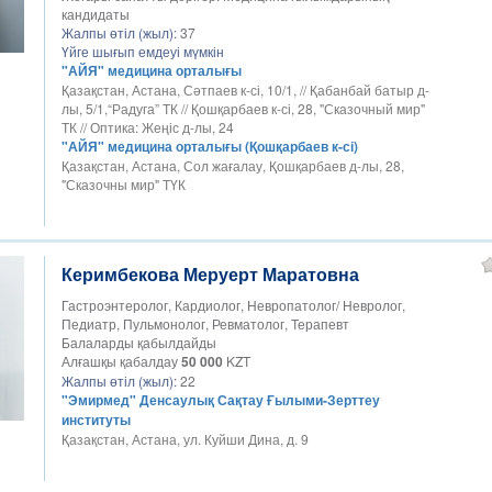
кандидаты
Жалпы өтіл (жыл):
37
Үйге шығып емдеуі мүмкін
"АЙЯ" медицина орталығы
Қазақстан, Астана, Сәтпаев к-сі, 10/1, // Қабанбай батыр д-
лы, 5/1,“Радуга” ТК // Қошқарбаев к-сі, 28, "Сказочный мир"
ТК // Оптика: Жеңіс д-лы, 24
"АЙЯ" медицина орталығы (Қошқарбаев к-сі)
Қазақстан, Астана, Сол жағалау, Қошқарбаев д-лы, 28,
"Сказочны мир" ТҮК
Керимбекова Меруерт Маратовна
Гастроэнтеролог, Кардиолог, Невропатолог/ Невролог,
Педиатр, Пульмонолог, Ревматолог, Терапевт
Балаларды қабылдайды
Алғашқы қабалдау
50 000
KZT
Жалпы өтіл (жыл):
22
"Эмирмед" Денсаулық Сақтау Ғылыми-Зерттеу
институты
Қазақстан, Астана, ул. Куйши Дина, д. 9