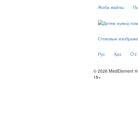
Жоба жайлы
Па
Стоковые изображе
Рус
Қаз
O'z
© 2026 MedElement ®
18+