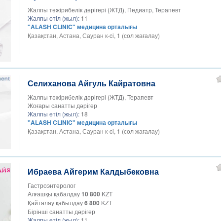
Жалпы тәжірибелік дәрігері (ЖТД), Педиатр, Терапевт
Жалпы өтіл (жыл):
11
"ALASH CLINIC" медицина орталығы
Қазақстан, Астана, Сауран к-ci, 1 (сол жағалау)
Селиханова Айгуль Кайратовна
Жалпы тәжірибелік дәрігері (ЖТД), Терапевт
Жоғары санатты дәрігер
Жалпы өтіл (жыл):
18
"ALASH CLINIC" медицина орталығы
Қазақстан, Астана, Сауран к-ci, 1 (сол жағалау)
Ибраева Айгерим Калдыбековна
Гастроэнтеролог
Алғашқы қабалдау
10 800
KZT
Қайталау қабылдау
6 800
KZT
Бірінші санатты дәрігер
Жалпы өтіл (жыл):
11