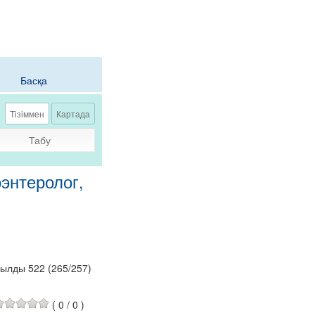
Басқа
Тізіммен
Картада
Табу
оэнтеролог,
былды 522
(
265
/
257
)
(
0
/
0
)