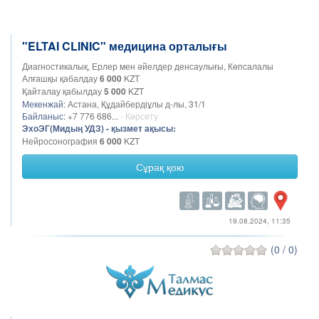
"ELTAI CLINIC" медицина орталығы
Диагностикалық, Ерлер мен әйелдер денсаулығы, Көпсалалы
Алғашқы қабалдау
6 000
KZT
Қайталау қабылдау
5 000
KZT
Мекенжай:
Астана, Құдайбердіұлы д-лы, 31/1
Байланыс:
+7 776 686...
- Көрсету
ЭхоЭГ(Мидың УДЗ) - қызмет ақысы:
Нейросонография
6 000
KZT
Сұрақ қою
19.08.2024, 11:35
(0 / 0)