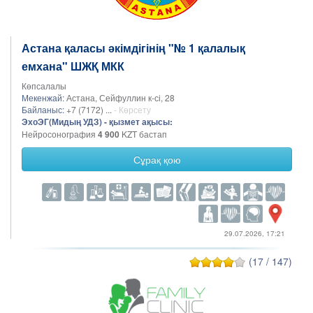
Астана қаласы әкімдігінің "№ 1 қалалық
емхана" ШЖҚ МКК
Көпсалалы
Мекенжай:
Астана, Сейфуллин к-сі, 28
Байланыс:
+7 (7172) ...
- Көрсету
ЭхоЭГ(Мидың УДЗ) - қызмет ақысы:
Нейросонография
4 900
KZT бастап
Сұрақ қою
29.07.2026, 17:21
(17 / 147)