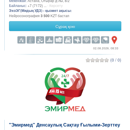
Мекенжай:
Астана, Отырар д-лы, 8/2
Байланыс:
+7 (7172) ...
- Көрсету
ЭхоЭГ(Мидың УДЗ) - қызмет ақысы:
Нейросонография
3 500
KZT бастап
Сұрақ қою
02.08.2026, 08:33
(0 / 0)
"Эмирмед" Денсаулық Сақтау Ғылыми-Зерттеу