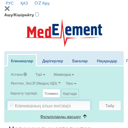
РУС
ҚАЗ
O'Z
Кіру
Ашу/Кішірейту
Клиникалар
Дәрігерлер
Бағалар
Науқандар
Астана
Түрі
Мамандық
Рентген, ЭхоЭГ(Мидың УДЗ)
Тағы
Көрсету түрлері:
Тізіммен
Картада
Табу
Фильтрларды жасыру