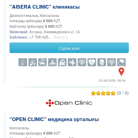
"AISERA CLINIC" клиникасы
Диагностикалық, Көпсалалы
Алғашқы қабалдау
6 000
KZT
Қайталау қабылдау
5 000
KZT
Мекенжай:
Астана, Нәжімеденов к-сi, 14
Байланыс:
+7 708 425...
- Көрсету
Сұрақ қою
02.08.2026, 08:54
(0 / 0)
"OPEN CLINIC" медицина орталығы
Көпсалалы
Алғашқы қабалдау
4 000
KZT