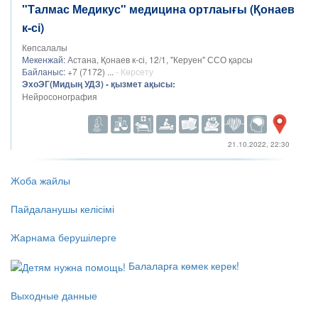
"Талмас Медикус" медицина ортлаығы (Қонаев
к-сі)
Көпсалалы
Мекенжай:
Астана, Қонаев к-сі, 12/1, "Керуен" ССО қарсы
Байланыс:
+7 (7172) ...
- Көрсету
ЭхоЭГ(Мидың УДЗ) - қызмет ақысы:
Нейросонография
21.10.2022, 22:30
Жоба жайлы
Пайдаланушы келісімі
Жарнама берушілерге
Балаларға көмек керек!
Выходные данные