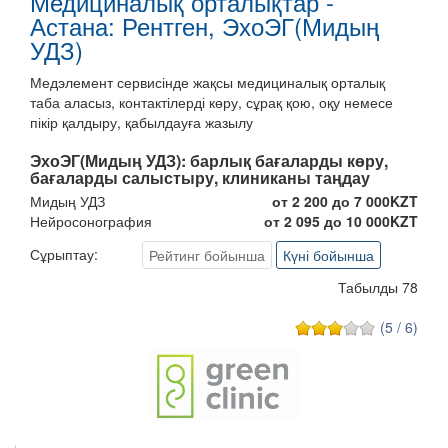
Медициналық орталықтар -
Астана: Рентген, ЭхоЭГ(Мидың
УДЗ)
Медэлемент сервисінде жақсы медициналық орталық
таба аласыз, контактілерді көру, сұрақ қою, оқу немесе
пікір қалдыру, қабылдауға жазылу
ЭхоЭГ(Мидың УДЗ):
барлық бағаларды көру,
бағаларды салыстыру, клиниканы таңдау
Мидың УДЗ
от 2 200 до 7 000KZT
Нейросонография
от 2 095 до 10 000KZT
Сұрыптау:
Рейтинг бойынша
Күні бойынша
Табылды 78
(5 / 6)