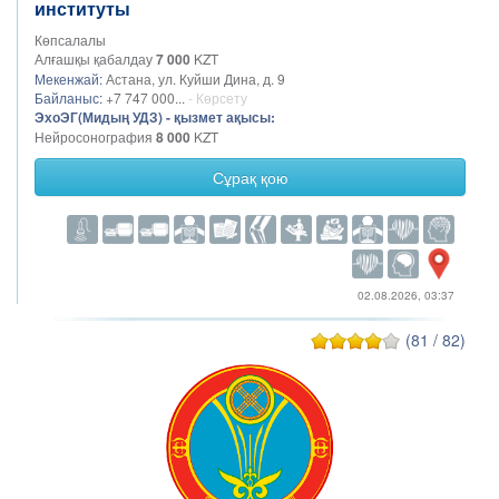
институты
Көпсалалы
Алғашқы қабалдау
7 000
KZT
Мекенжай:
Астана, ул. Куйши Дина, д. 9
Байланыс:
+7 747 000...
- Көрсету
ЭхоЭГ(Мидың УДЗ) - қызмет ақысы:
Нейросонография
8 000
KZT
Сұрақ қою
02.08.2026, 03:37
(81 / 82)