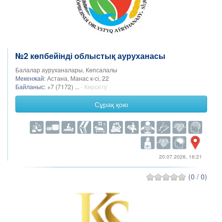
№2 көпбейінді облыстық ауруханасы
Балалар ауруханалары, Көпсалалы
Мекенжай:
Астана, Манас к-сі, 22
Байланыс:
+7 (7172) ...
- Көрсету
Сұрақ қою
20.07.2026, 16:21
(0 / 0)