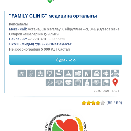
"FAMILY СLINIC" медицина орталығы
Көпсалалы
Мекенжай:
Астана, Оң жағалау, Сейфуллин к-сі, 34Б (Әуезов және
Омаров көшелерінің қиылысы
Байланыс:
+7 778 870...
- Көрсету
ЭхоЭГ(Мидың УДЗ) - қызмет ақысы:
Нейросонография
5 000
KZT бастап
Сұрақ қою
29.07.2026, 17:21
(59 / 59)