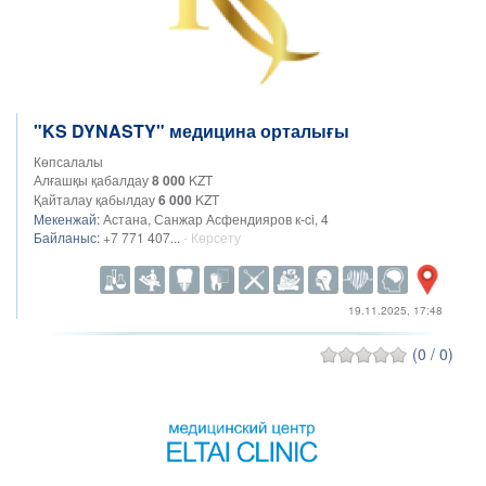
"KS DYNASTY" медицина орталығы
Көпсалалы
Алғашқы қабалдау
8 000
KZT
Қайталау қабылдау
6 000
KZT
Мекенжай:
Астана, Санжар Асфендияров к-ci, 4
Байланыс:
+7 771 407...
- Көрсету
19.11.2025, 17:48
(0 / 0)