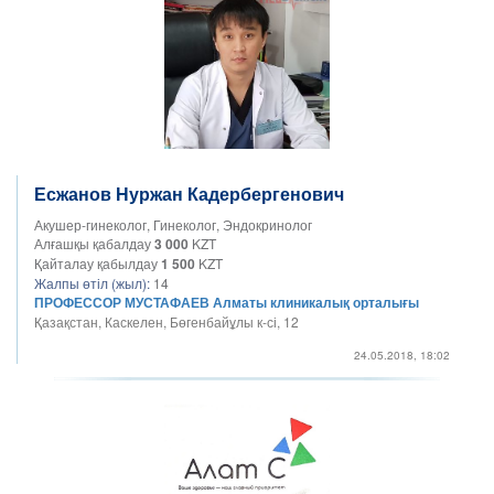
Есжанов Нуржан Кадербергенович
Акушер-гинеколог, Гинеколог, Эндокринолог
Алғашқы қабалдау
3 000
KZT
Қайталау қабылдау
1 500
KZT
Жалпы өтіл (жыл):
14
ПРОФЕССОР МУСТАФАЕВ Алматы клиникалық орталығы
Қазақстан, Каскелен, Бөгенбайұлы к-сі, 12
24.05.2018, 18:02