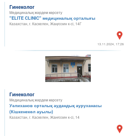
Гинеколог
Медициналық жәрдем көрсету
"ELITE CLINIC" медициналық орталығы
Казахстан, г. Каскелен, Жаңғозин к-сі, 14Г
13.11.2024, 17:26
Гинеколог
Медициналық жәрдем көрсету
Уәлиханов орталық аудандық ауруханасы
(Кішкенекөл ауылы)
Казахстан, г. Каскелен, Жанғозин к-сі, 14