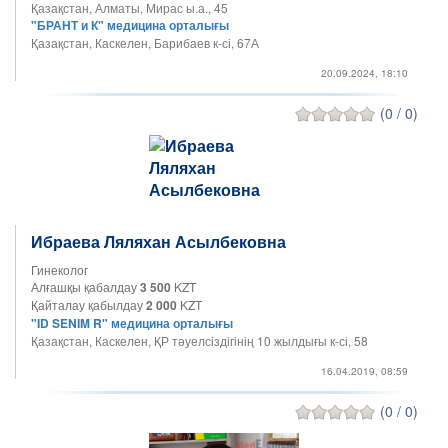
Қазақстан, Алматы, Мирас ы.а., 45
"БРАНТ и К" медицина орталығы
Қазақстан, Каскелен, Барибаев к-сі, 67А
20.09.2024, 18:10
(0 / 0)
Ибраева Ляляхан Асылбековна
Гинеколог
Алғашқы қабалдау
3 500
KZT
Қайталау қабылдау
2 000
KZT
"ID SENIM R" медицина орталығы
Қазақстан, Каскелен, ҚР тәуелсіздігінің 10 жылдығы к-сі, 58
16.04.2019, 08:59
(0 / 0)