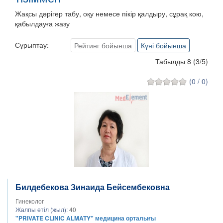
Жақсы дәрігер табу, оқу немесе пікір қалдыру, сұрақ кою,
қабылдауға жазу
Сұрыптау:
Рейтинг бойынша
Күні бойынша
Табылды 8
(
3
/
5
)
(0 / 0)
Билдебекова Зинаида Бейсембековна
Гинеколог
Жалпы өтіл (жыл):
40
"PRIVATE CLINIC ALMATY" медицина орталығы