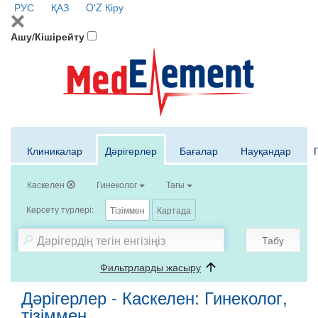
РУС
ҚАЗ
O'Z
Кіру
Ашу/Кішірейту
Клиникалар
Дәрігерлер
Бағалар
Науқандар
Каскелен
Гинеколог
Тағы
Көрсету түрлері:
Тізіммен
Картада
Табу
Фильтрларды жасыру
Дәрігерлер - Каскелен: Гинеколог,
тізіммен