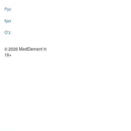
Рус
Қаз
O'z
© 2026 MedElement ®
18+