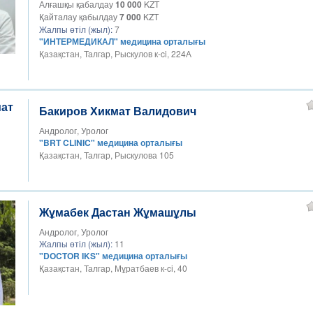
Алғашқы қабалдау
10 000
KZT
Қайталау қабылдау
7 000
KZT
Жалпы өтіл (жыл):
7
"ИНТЕРМЕДИКАЛ" медицина орталығы
Қазақстан, Талгар, Рыскулов к-ci, 224А
Бакиров Хикмат Валидович
Андролог, Уролог
"BRT CLINIC" медицина орталығы
Қазақстан, Талгар, Рыскулова 105
Жұмабек Дастан Жұмашұлы
Андролог, Уролог
Жалпы өтіл (жыл):
11
"DOCTOR IKS" медицина орталығы
Қазақстан, Талгар, Мұратбаев к-ci, 40