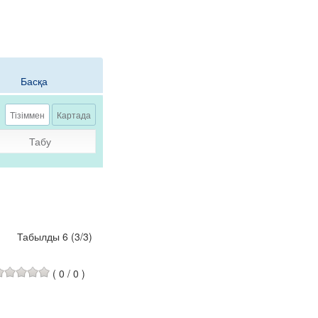
Басқа
Тізіммен
Картада
Табу
Табылды 6
(
3
/
3
)
(
0
/
0
)