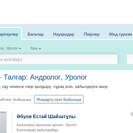
әрігерлер
Бағалар
Науқандар
Пікірлер
Мед.туризм
ог, Уролог
Тағы
- Талгар: Андролог, Уролог
, оқу немесе пікір қалдыру, сұрақ кою, қабылдауға жазу
ейтинг бойынша
Жаңарту күні бойынша
Әбуов Естай Шайзатұлы
Балаларға арналған уролог, Уролог
Балаларды қабылдайды