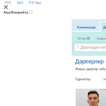
РУС
ҚАЗ
O'Z
Кіру
Ашу/Кішірейту
Клиникалар
Д
Талгар
Андрол
Дәрігерлер 
Жақсы дәрігер табу
Сұрыптау:
Р