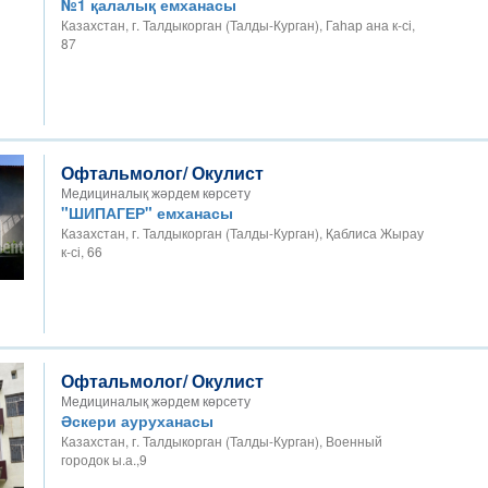
№1 қалалық емханасы
Казахстан, г. Талдыкорган (Талды-Курган), Гаһар ана к-сі,
87
Офтальмолог/ Окулист
Медициналық жәрдем көрсету
"ШИПАГЕР" емханасы
Казахстан, г. Талдыкорган (Талды-Курган), Қаблиса Жырау
к-сі, 66
Офтальмолог/ Окулист
Медициналық жәрдем көрсету
Әскери ауруханасы
Казахстан, г. Талдыкорган (Талды-Курган), Военный
городок ы.а.,9