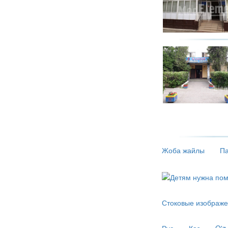
Жоба жайлы
Па
Стоковые изображе
Рус
Қаз
O'z