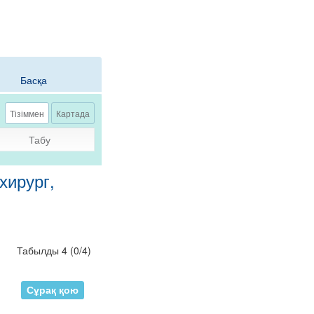
Басқа
Тізіммен
Картада
Табу
хирург,
Табылды 4
(
0
/
4
)
Сұрақ қою