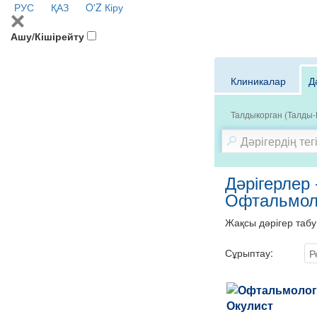
РУС
ҚАЗ
O'Z
Кіру
Ашу/Кішірейту
Клиникалар
Д
Талдыкорган (Талды-
Дәрігерлер 
Офтальмоло
Жақсы дәрігер табу
Сұрыптау:
Р