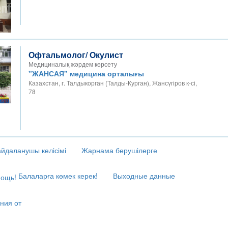
Офтальмолог/ Окулист
Медициналық жәрдем көрсету
"ЖАНСАЯ" медицина орталығы
Казахстан, г. Талдыкорган (Талды-Курган), Жансүгіров к-сі,
78
йдаланушы келісімі
Жарнама берушілерге
Балаларға көмек керек!
Выходные данные
ния от