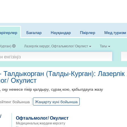
әрігерлер
Бағалар
Науқандар
Пікірлер
Мед.туризм
Курган)
Лазерлік хирург, Офтальмолог/ Окулист
Тағы
- Талдыкорган (Талды-Курган): Лазерлік 
г/ Окулист
, оқу немесе пікір қалдыру, сұрақ кою, қабылдауға жазу
ейтинг бойынша
Жаңарту күні бойынша
Офтальмолог/ Окулист
Медициналық жәрдем көрсету