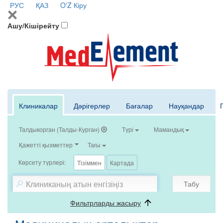
РУС
ҚАЗ
O'Z
Кіру
Ашу/Кішірейту
Клиникалар
Дәрігерлер
Бағалар
Науқандар
Талдыкорган (Талды-Курган)
Түрі
Мамандық
Қажетті қызметтер
Тағы
Көрсету түрлері:
Тізіммен
Картада
Табу
Фильтрларды жасыру