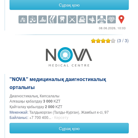
Сұрақ қою
08.06.2026, 10:03
(3 / 3)
"NOVA" медициналық даигностикалық
орталығы
Диагностикалық, Көпсалалы
Алғашқы қабалдау
3 000
KZT
Қайталау қабылдау
2 000
KZT
Мекенжай:
Талдыкорган (Талды-Курган), Жамбыл к-сі, 97
Байланыс:
+7 700 400...
- Көрсету
Сұрақ қою