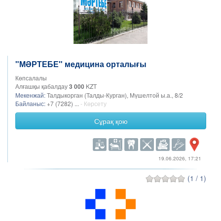
"МӘРТЕБЕ" медицина орталығы
Көпсалалы
Алғашқы қабалдау
3 000
KZT
Мекенжай:
Талдыкорган (Талды-Курган), Мүшелтой ы.а., 8/2
Байланыс:
+7 (7282) ...
- Көрсету
Сұрақ қою
19.06.2026, 17:21
(1 / 1)