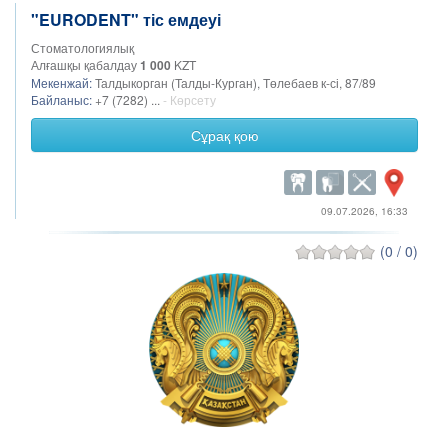
"EURODENT" тіс емдеуі
Стоматологиялық
Алғашқы қабалдау
1 000
KZT
Мекенжай:
Талдыкорган (Талды-Курган), Төлебаев к-сі, 87/89
Байланыс:
+7 (7282) ...
- Көрсету
Сұрақ қою
09.07.2026, 16:33
(0 / 0)