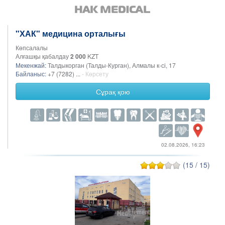
"ХАК" медицина орталығы
Көпсалалы
Алғашқы қабалдау
2 000
KZT
Мекенжай:
Талдыкорган (Талды-Курган), Алмалы к-сі, 17
Байланыс:
+7 (7282) ...
- Көрсету
Сұрақ қою
02.08.2026, 16:23
(15 / 15)