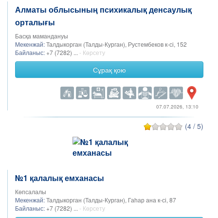
Алматы облысының психикалық денсаулық
орталығы
Басқа мамандануы
Мекенжай:
Талдыкорган (Талды-Курган), Рустембеков к-сі, 152
Байланыс:
+7 (7282) ...
- Көрсету
Сұрақ қою
07.07.2026, 13:10
(4 / 5)
№1 қалалық емханасы
Көпсалалы
Мекенжай:
Талдыкорган (Талды-Курган), Гаһар ана к-сі, 87
Байланыс:
+7 (7282) ...
- Көрсету