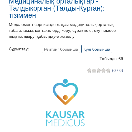
Медициналық орталықтар -
Талдыкорган (Талды-Курган):
тізіммен
Медэлемент сервисінде жақсы медициналық орталық
таба аласыз, контактілерді көру, сұрақ қою, оқу немесе
пікір қалдыру, қабылдауға жазылу
Сұрыптау:
Рейтинг бойынша
Күні бойынша
Табылды 69
(0 / 0)