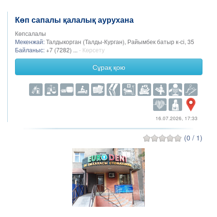
Көп сапалы қалалық аурухана
Көпсалалы
Мекенжай:
Талдыкорган (Талды-Курган), Райымбек батыр к-сі, 35
Байланыс:
+7 (7282) ...
- Көрсету
Сұрақ қою
16.07.2026, 17:33
(0 / 1)