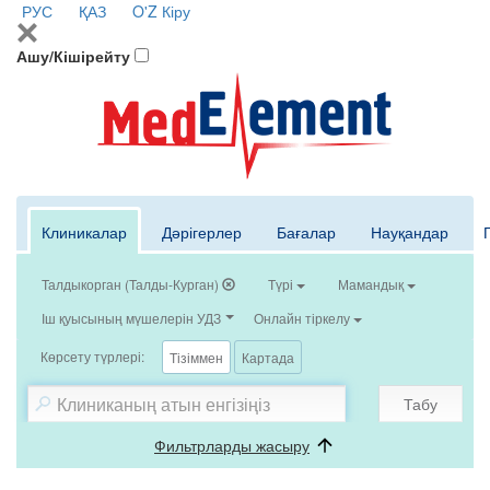
РУС
ҚАЗ
O'Z
Кіру
Ашу/Кішірейту
Клиникалар
Дәрігерлер
Бағалар
Науқандар
Талдыкорган (Талды-Курган)
Түрі
Мамандық
Іш қуысының мүшелерін УДЗ
Онлайн тіркелу
Көрсету түрлері:
Тізіммен
Картада
Табу
Фильтрларды жасыру