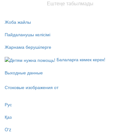
Ештеңе табылмады
Жоба жайлы
Пайдаланушы келісімі
Жарнама берушілерге
Балаларға көмек керек!
Выходные данные
Стоковые изображения от
Рус
Қаз
O'z