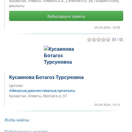
Қазақстан, Алматы, Алмагүл ы.а., Сеченов к-сі, 28, Гагарин к-сінің
қиылысы
Қабылдауға тіркелу
25.05.2024, 15:55
(0 / 0)
Кусаинова Ботагоз Турсуновна
Цитолог
Аймақтық диагностикалық орталығы
Қазақстан, Алматы, Әуезов к-сі, 57
20.05.2024, 13:13
Жоба жайлы
Пайдаланушы келісімі