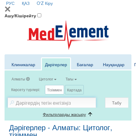
РУС
ҚАЗ
O'Z
Кіру
Ашу/Кішірейту
Клиникалар
Дәрігерлер
Бағалар
Науқандар
Алматы
Цитолог
Тағы
Көрсету түрлері:
Тізіммен
Картада
Табу
Фильтрларды жасыру
Дәрігерлер - Алматы: Цитолог,
тізіммен