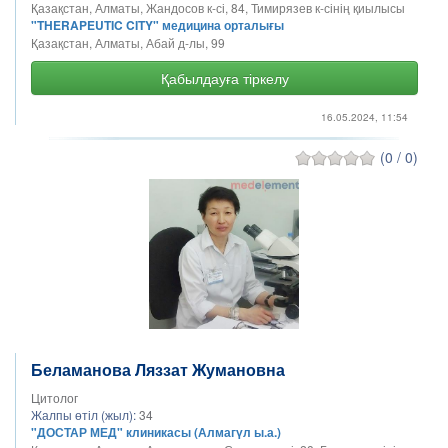
Қазақстан, Алматы, Жандосов к-сі, 84, Тимирязев к-сінің қиылысы
"THERAPEUTIC CITY" медицина орталығы
Қазақстан, Алматы, Абай д-лы, 99
Қабылдауға тіркелу
16.05.2024, 11:54
(0 / 0)
Беламанова Ляззат Жумановна
Цитолог
Жалпы өтіл (жыл):
34
"ДОСТАР МЕД" клиникасы (Алмагүл ы.а.)