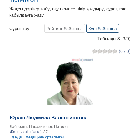
Жақсы дәрігер табу, оқу немесе пікір қалдыру, сұрақ кою,
қабылдауға жазу
Сұрыптау:
Рейтинг бойынша
Күні бойынша
Табылды 3
(
3
/
0
)
(0 / 0)
Юраш Людмила Валентиновна
Лаборант, Паразитолог, Цитолог
Жалпы өтіл (жыл):
37
"ДАДИ" медицина орталығы