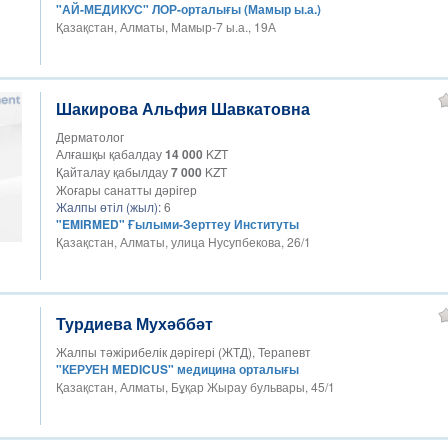
"АЙ-МЕДИКУС" ЛОР-орталығы (Мамыр ы.а.)
Қазақстан, Алматы, Мамыр-7 ы.а., 19А
Шакирова Альфия Шавкатовна
Дерматолог
Алғашқы қабалдау
14 000
KZT
Қайталау қабылдау
7 000
KZT
Жоғары санатты дәрігер
Жалпы өтіл (жыл):
6
"EMIRMED" Ғылыми-Зерттеу Институты
Қазақстан, Алматы, улица Нусупбекова, 26/1
Турдиева Мухәббәт
Жалпы тәжірибелік дәрігері (ЖТД), Терапевт
"КЕРУЕН MEDICUS" медицина орталығы
Қазақстан, Алматы, Бұқар Жырау бульвары, 45/1