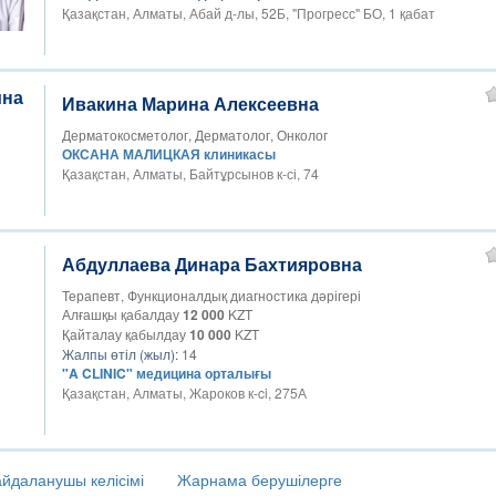
Қазақстан, Алматы, Абай д-лы, 52Б, "Прогресс" БО, 1 қабат
Ивакина Марина Алексеевна
Дерматокосметолог, Дерматолог, Онколог
ОКСАНА МАЛИЦКАЯ клиникасы
Қазақстан, Алматы, Байтұрсынов к-сі, 74
Абдуллаева Динара Бахтияровна
Терапевт, Функционалдық диагностика дәрігері
Алғашқы қабалдау
12 000
KZT
Қайталау қабылдау
10 000
KZT
Жалпы өтіл (жыл):
14
"A CLINIC" медицина орталығы
Қазақстан, Алматы, Жароков к-ci, 275А
йдаланушы келісімі
Жарнама берушілерге