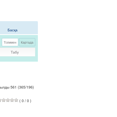
Басқа
Тізіммен
Картада
Табу
былды 561
(
365
/
196
)
(
0
/
0
)