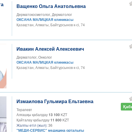
Ващенко Ольга Анатольевна
Дерматокосметолог, Дерматолог
ОКСАНА МАЛИЦКАЯ клиникасы
Қазақстан, Алматы, Байтұрсынов к-сі, 74
Ивакин Алексей Алексеевич
Дерматолог, Онколог
ОКСАНА МАЛИЦКАЯ клиникасы
Қазақстан, Алматы, Байтұрсынов к-сі, 74
Измаилова Гульмира Ельтаевна
Қаб
Терапевт
Алғашқы қабалдау
13 100
KZT
Қайталау қабылдау
11 800
KZT
Жалпы өтіл (жыл):
36
"МЕДИ-СЕРВИС" медицина орталығы