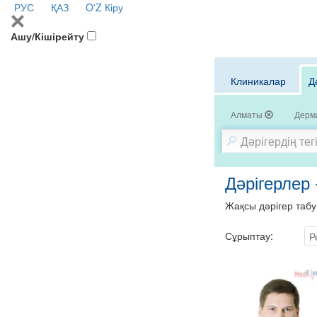
РУС
ҚАЗ
O'Z
Кіру
Ашу/Кішірейту
Клиникалар
Д
Алматы
Дерма
Дәрігерлер
Жақсы дәрігер табу
Сұрыптау:
Р