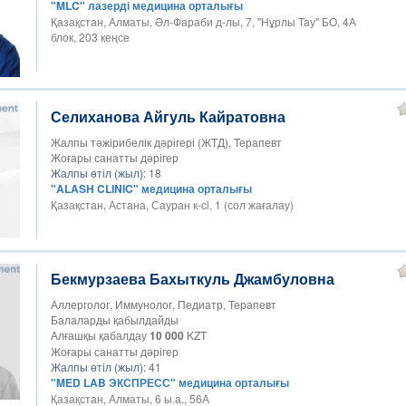
"MLC" лазерді медицина орталығы
Қазақстан, Алматы, Әл-Фараби д-лы, 7, "Нұрлы Тау" БО, 4А
блок, 203 кеңсе
Селиханова Айгуль Кайратовна
Жалпы тәжірибелік дәрігері (ЖТД), Терапевт
Жоғары санатты дәрігер
Жалпы өтіл (жыл):
18
"ALASH CLINIC" медицина орталығы
Қазақстан, Астана, Сауран к-ci, 1 (сол жағалау)
Бекмурзаева Бахыткуль Джамбуловна
Аллерголог, Иммунолог, Педиатр, Терапевт
Балаларды қабылдайды
Алғашқы қабалдау
10 000
KZT
Жоғары санатты дәрігер
Жалпы өтіл (жыл):
41
"MED LAB ЭКСПРЕСС" медицина орталығы
Қазақстан, Алматы, 6 ы.а., 56А