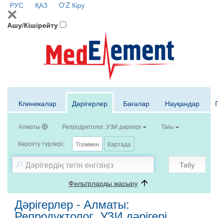
РУС
ҚАЗ
O'Z
Кіру
Ашу/Кішірейту
Клиникалар
Дәрігерлер
Бағалар
Науқандар
Алматы
Репродуктолог, УЗИ дәрігері
Тағы
Көрсету түрлері:
Тізіммен
Картада
Табу
Фильтрларды жасыру
Дәрігерлер - Алматы:
Репродуктолог, УЗИ дәрігері