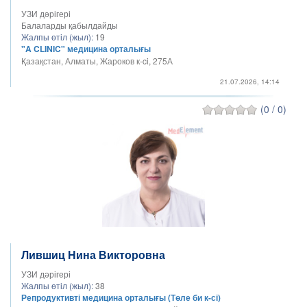
УЗИ дәрігері
Балаларды қабылдайды
Жалпы өтіл (жыл):
19
"A CLINIC" медицина орталығы
Қазақстан, Алматы, Жароков к-ci, 275А
21.07.2026, 14:14
(0 / 0)
Лившиц Нина Викторовна
УЗИ дәрігері
Жалпы өтіл (жыл):
38
Репродуктивті медицина орталығы (Төле би к-сі)