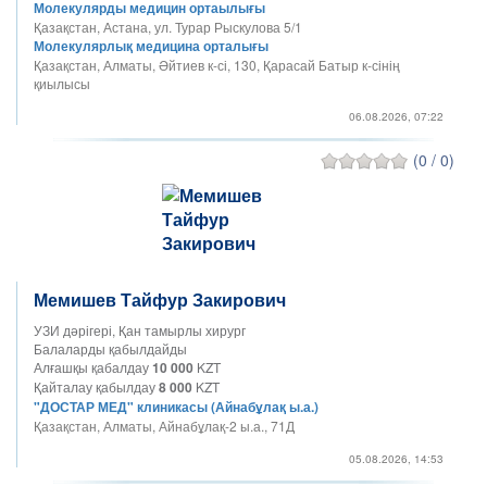
Молекулярды медицин ортаылығы
Қазақстан, Астана, ул. Турар Рыскулова 5/1
Молекулярлық медицина орталығы
Қазақстан, Алматы, Әйтиев к-сі, 130, Қарасай Батыр к-сінің
қиылысы
06.08.2026, 07:22
(0 / 0)
Мемишев Тайфур Закирович
УЗИ дәрігері, Қан тамырлы хирург
Балаларды қабылдайды
Алғашқы қабалдау
10 000
KZT
Қайталау қабылдау
8 000
KZT
"ДОСТАР МЕД" клиникасы (Айнабұлақ ы.а.)
Қазақстан, Алматы, Айнабұлақ-2 ы.а., 71Д
05.08.2026, 14:53