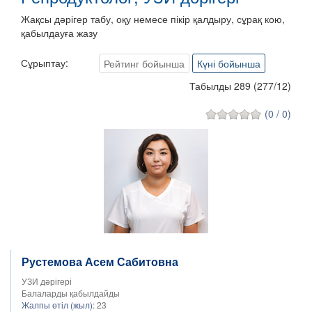
Жақсы дәрігер табу, оқу немесе пікір қалдыру, сұрақ кою,
қабылдауға жазу
Сұрыптау:
Рейтинг бойынша
Күні бойынша
Табылды 289
(
277
/
12
)
(0 / 0)
Рустемова Асем Сабитовна
УЗИ дәрігері
Балаларды қабылдайды
Жалпы өтіл (жыл):
23