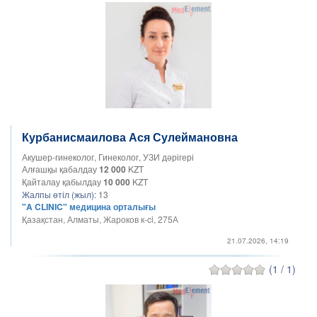
Курбанисмаилова Ася Сулеймановна
Акушер-гинеколог, Гинеколог, УЗИ дәрігері
Алғашқы қабалдау
12 000
KZT
Қайталау қабылдау
10 000
KZT
Жалпы өтіл (жыл):
13
"A CLINIC" медицина орталығы
Қазақстан, Алматы, Жароков к-ci, 275А
21.07.2026, 14:19
(1 / 1)