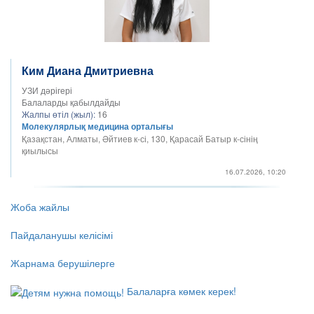
Ким Диана Дмитриевна
УЗИ дәрігері
Балаларды қабылдайды
Жалпы өтіл (жыл):
16
Молекулярлық медицина орталығы
Қазақстан, Алматы, Әйтиев к-сі, 130, Қарасай Батыр к-сінің
қиылысы
16.07.2026, 10:20
Жоба жайлы
Пайдаланушы келісімі
Жарнама берушілерге
Балаларға көмек керек!