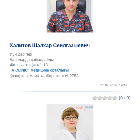
Халитов Шалхар Сеилгазыевич
УЗИ дәрігері
Балаларды қабылдайды
Жалпы өтіл (жыл):
13
"A CLINIC" медицина орталығы
Қазақстан, Алматы, Жароков к-ci, 275А
21.07.2026, 14:17
(0 / 0)