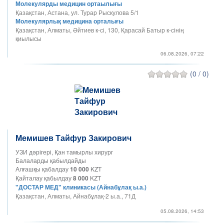
Молекулярды медицин ортаылығы
Қазақстан, Астана, ул. Турар Рыскулова 5/1
Молекулярлық медицина орталығы
Қазақстан, Алматы, Әйтиев к-сі, 130, Қарасай Батыр к-сінің
қиылысы
06.08.2026, 07:22
(0 / 0)
Мемишев Тайфур Закирович
УЗИ дәрігері, Қан тамырлы хирург
Балаларды қабылдайды
Алғашқы қабалдау
10 000
KZT
Қайталау қабылдау
8 000
KZT
"ДОСТАР МЕД" клиникасы (Айнабұлақ ы.а.)
Қазақстан, Алматы, Айнабұлақ-2 ы.а., 71Д
05.08.2026, 14:53