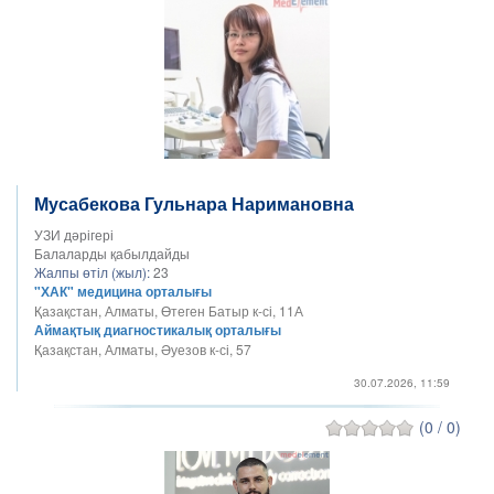
Мусабекова Гульнара Наримановна
УЗИ дәрігері
Балаларды қабылдайды
Жалпы өтіл (жыл):
23
"ХАК" медицина орталығы
Қазақстан, Алматы, Өтеген Батыр к-сі, 11А
Аймақтық диагностикалық орталығы
Қазақстан, Алматы, Әуезов к-сі, 57
30.07.2026, 11:59
(0 / 0)