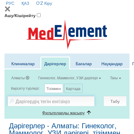
РУС
ҚАЗ
O'Z
Кіру
Ашу/Кішірейту
Клиникалар
Дәрігерлер
Бағалар
Науқандар
Алматы
Гинеколог, Маммолог, УЗИ дәрігері
Тағы
Көрсету түрлері:
Тізіммен
Картада
Табу
Фильтрларды жасыру
Дәрігерлер - Алматы: Гинеколог,
Маммолог, УЗИ дәрігері, тізіммен