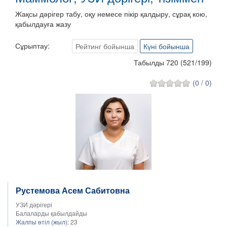
Жақсы дәрігер табу, оқу немесе пікір қалдыру, сұрақ кою,
қабылдауға жазу
Сұрыптау:
Рейтинг бойынша
Күні бойынша
Табылды 720
(
521
/
199
)
(0 / 0)
Рустемова Асем Сабитовна
УЗИ дәрігері
Балаларды қабылдайды
Жалпы өтіл (жыл):
23