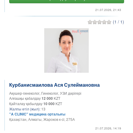
21.07.2026, 21:43
(1 / 1)
Курбанисмаилова Ася Сулеймановна
Акушер-гинеколог, Гинеколог, УЗИ дәрігері
Алғашқы қабалдау
12 000
KZT
Қайталау қабылдау
10 000
KZT
Жалпы өтіл (жыл):
13
"A CLINIC" медицина орталығы
Қазақстан, Алматы, Жароков к-ci, 275А
21.07.2026, 14:19