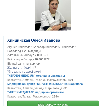
Хинцинская Олеся Иванова
Акушер-гинеколог, Балалар гинекологы, Гинеколог
Балаларды қабылдайды
Алғашқы қабалдау
12 000
KZT
Қайталау қабылдау
10 000
KZT
Бірінші санатты дәрігер
Жалпы өтіл (жыл):
17
Үйге шығып емдеуі мүмкін
"КЕРУЕН MEDICUS" медицина орталығы
Қазақстан, Алматы, Бұқар Жырау бульвары, 45/1
Медицинский центр "КЕРУЕН MEDICUS" на Шарипова
Қазақстан, Алматы, ул. Ади Шарипова, д. 62
"ИНТЕРМЕДИКАЛ" медицина орталығы
Қазақстан, Талгар, Рыскулов к-ci, 224А
Қабылдауға тіркелу