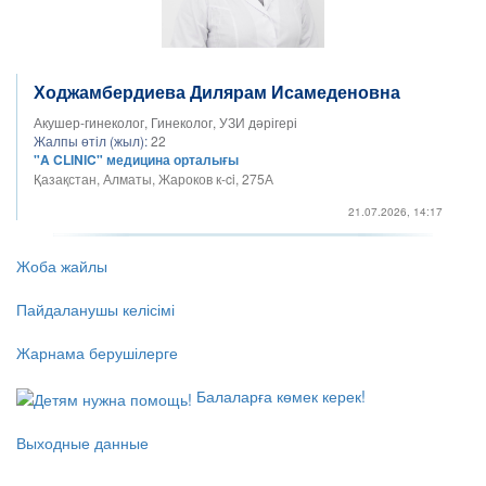
Ходжамбердиева Дилярам Исамеденовна
Акушер-гинеколог, Гинеколог, УЗИ дәрігері
Жалпы өтіл (жыл):
22
"A CLINIC" медицина орталығы
Қазақстан, Алматы, Жароков к-ci, 275А
21.07.2026, 14:17
Жоба жайлы
Пайдаланушы келісімі
Жарнама берушілерге
Балаларға көмек керек!
Выходные данные