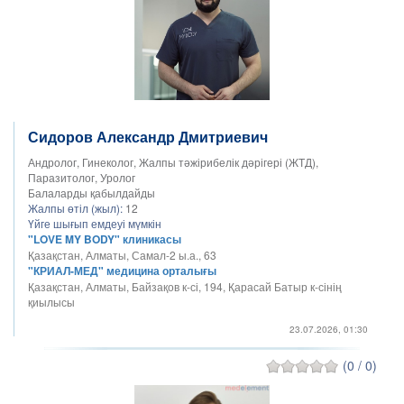
Сидоров Александр Дмитриевич
Андролог, Гинеколог, Жалпы тәжірибелік дәрігері (ЖТД),
Паразитолог, Уролог
Балаларды қабылдайды
Жалпы өтіл (жыл):
12
Үйге шығып емдеуі мүмкін
"LOVE MY BODY" клиникасы
Қазақстан, Алматы, Самал-2 ы.а., 63
"КРИАЛ-МЕД" медицина орталығы
Қазақстан, Алматы, Байзақов к-сі, 194, Қарасай Батыр к-сінің
қиылысы
23.07.2026, 01:30
(0 / 0)