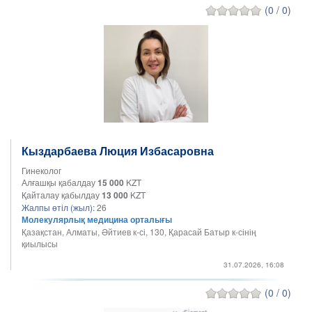
(0 / 0)
Кыздарбаева Люция Избасаровна
Гинеколог
Алғашқы қабалдау
15 000
KZT
Қайталау қабылдау
13 000
KZT
Жалпы өтіл (жыл):
26
Молекулярлық медицина орталығы
Қазақстан, Алматы, Әйтиев к-сі, 130, Қарасай Батыр к-сінің
қиылысы
31.07.2026, 16:08
(0 / 0)