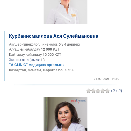
Курбанисмаилова Ася Сулеймановна
Акушер-гинеколог, Гинеколог, УЗИ дәрігері
Алғашқы қабалдау
12 000
KZT
Қайталау қабылдау
10 000
KZT
Жалпы өтіл (жыл):
13
"A CLINIC" медицина орталығы
Қазақстан, Алматы, Жароков к-ci, 275А
21.07.2026, 14:19
(2 / 2)