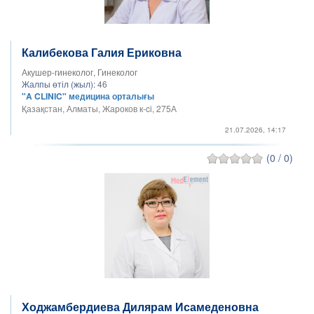
Калибекова Галия Ериковна
Акушер-гинеколог, Гинеколог
Жалпы өтіл (жыл):
46
"A CLINIC" медицина орталығы
Қазақстан, Алматы, Жароков к-ci, 275А
21.07.2026, 14:17
(0 / 0)
Ходжамбердиева Дилярам Исамеденовна