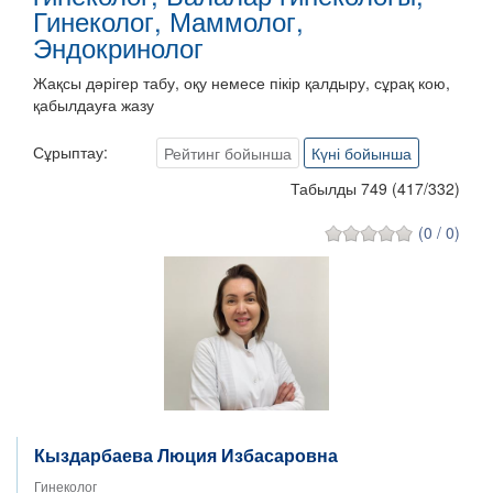
Гинеколог, Маммолог,
Эндокринолог
Жақсы дәрігер табу, оқу немесе пікір қалдыру, сұрақ кою,
қабылдауға жазу
Сұрыптау:
Рейтинг бойынша
Күні бойынша
Табылды 749
(
417
/
332
)
(0 / 0)
Кыздарбаева Люция Избасаровна
Гинеколог