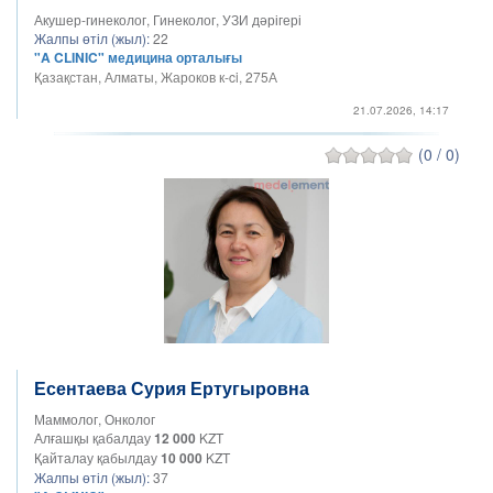
Акушер-гинеколог, Гинеколог, УЗИ дәрігері
Жалпы өтіл (жыл):
22
"A CLINIC" медицина орталығы
Қазақстан, Алматы, Жароков к-ci, 275А
21.07.2026, 14:17
(0 / 0)
Есентаева Сурия Ертугыровна
Маммолог, Онколог
Алғашқы қабалдау
12 000
KZT
Қайталау қабылдау
10 000
KZT
Жалпы өтіл (жыл):
37