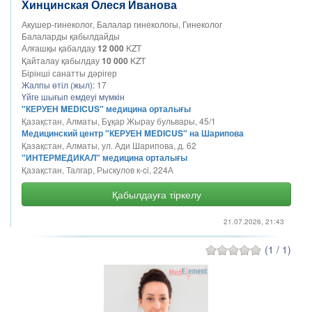
Хинцинская Олеся Иванова
Акушер-гинеколог, Балалар гинекологы, Гинеколог
Балаларды қабылдайды
Алғашқы қабалдау
12 000
KZT
Қайталау қабылдау
10 000
KZT
Бірінші санатты дәрігер
Жалпы өтіл (жыл):
17
Үйге шығып емдеуі мүмкін
"КЕРУЕН MEDICUS" медицина орталығы
Қазақстан, Алматы, Бұқар Жырау бульвары, 45/1
Медицинский центр "КЕРУЕН MEDICUS" на Шарипова
Қазақстан, Алматы, ул. Ади Шарипова, д. 62
"ИНТЕРМЕДИКАЛ" медицина орталығы
Қазақстан, Талгар, Рыскулов к-ci, 224А
Қабылдауға тіркелу
21.07.2026, 21:43
(1 / 1)