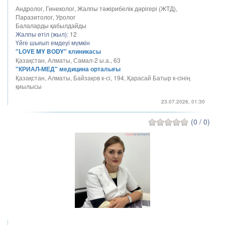
Андролог, Гинеколог, Жалпы тәжірибелік дәрігері (ЖТД),
Паразитолог, Уролог
Балаларды қабылдайды
Жалпы өтіл (жыл):
12
Үйге шығып емдеуі мүмкін
"LOVE MY BODY" клиникасы
Қазақстан, Алматы, Самал-2 ы.а., 63
"КРИАЛ-МЕД" медицина орталығы
Қазақстан, Алматы, Байзақов к-сі, 194, Қарасай Батыр к-сінің
қиылысы
23.07.2026, 01:30
(0 / 0)