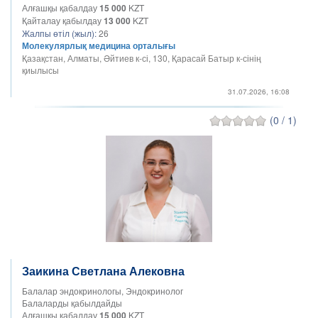
Алғашқы қабалдау
15 000
KZT
Қайталау қабылдау
13 000
KZT
Жалпы өтіл (жыл):
26
Молекулярлық медицина орталығы
Қазақстан, Алматы, Әйтиев к-сі, 130, Қарасай Батыр к-сінің
қиылысы
31.07.2026, 16:08
(0 / 1)
Заикина Светлана Алековна
Балалар эндокринологы, Эндокринолог
Балаларды қабылдайды
Алғашқы қабалдау
15 000
KZT