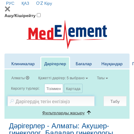
РУС
ҚАЗ
O'Z
Кіру
Ашу/Кішірейту
Клиникалар
Дәрігерлер
Бағалар
Науқандар
Алматы
Қажетті дәрігер: 5 выбрано
Тағы
Көрсету түрлері:
Тізіммен
Картада
Табу
Фильтрларды жасыру
Дәрігерлер - Алматы: Акушер-
гинеколог, Балалар гинекологы,