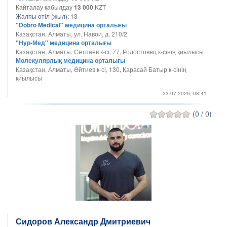
Қайталау қабылдау
13 000
KZT
Жалпы өтіл (жыл):
13
"Dobro Medical" медицина орталығы
Қазақстан, Алматы, ул. Навои, д. 210/2
"Нур-Мед" медицина орталығы
Қазақстан, Алматы, Сәтпаев к-сі, 77, Родостовец к-сінің қиылысы
Молекулярлық медицина орталығы
Қазақстан, Алматы, Әйтиев к-сі, 130, Қарасай Батыр к-сінің
қиылысы
23.07.2026, 08:41
(0 / 0)
Сидоров Александр Дмитриевич