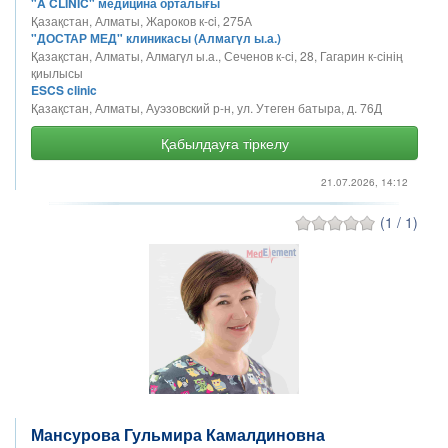
"A CLINIC" медицина орталығы
Қазақстан, Алматы, Жароков к-ci, 275А
"ДОСТАР МЕД" клиникасы (Алмагүл ы.а.)
Қазақстан, Алматы, Алмагүл ы.а., Сеченов к-сі, 28, Гагарин к-сінің
қиылысы
ESCS clinic
Қазақстан, Алматы, Ауэзовский р-н, ​​ул. Утеген батыра, д. 76Д
Қабылдауға тіркелу
21.07.2026, 14:12
(1 / 1)
Мансурова Гульмира Камалдиновна