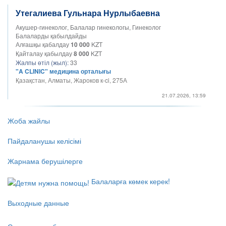
Утегалиева Гульнара Нурлыбаевна
Акушер-гинеколог, Балалар гинекологы, Гинеколог
Балаларды қабылдайды
Алғашқы қабалдау
10 000
KZT
Қайталау қабылдау
8 000
KZT
Жалпы өтіл (жыл):
33
"A CLINIC" медицина орталығы
Қазақстан, Алматы, Жароков к-ci, 275А
21.07.2026, 13:59
Жоба жайлы
Пайдаланушы келісімі
Жарнама берушілерге
Балаларға көмек керек!
Выходные данные