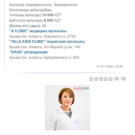
Балалар эндокринологы, Эндокринолог
Балаларды қабылдайды
Алғашқы қабалдау
10 000
KZT
Қайталау қабылдау
8 000
KZT
Жалпы өтіл (жыл):
38
"A CLINIC" медицина орталығы
Қазақстан, Алматы, Жароков к-ci, 275А
"VILLA KIDS CLINIC" педиатрия орталығы
Қазақстан, Алматы, Әл-Фараби д-лы, 140
"KRAS" репродукция
Қазақстан, Алматы, Қайырбеков к-сі, 35А
21.07.2026, 13:59
(0 / 0)