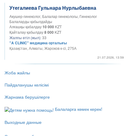
Утегалиева Гульнара Нурлыбаевна
Акушер-гинеколог, Балалар гинекологы, Гинеколог
Балаларды қабылдайды
Алғашқы қабалдау
10 000
KZT
Қайталау қабылдау
8 000
KZT
Жалпы өтіл (жыл):
33
"A CLINIC" медицина орталығы
Қазақстан, Алматы, Жароков к-ci, 275А
21.07.2026, 13:59
Жоба жайлы
Пайдаланушы келісімі
Жарнама берушілерге
Балаларға көмек керек!
Выходные данные