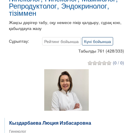
Репродуктолог, Эндокринолог,
тізіммен
Жақсы дәрігер табу, оқу немесе пікір қалдыру, сұрақ кою,
қабылдауға жазу
Сұрыптау:
Рейтинг бойынша
Күні бойынша
Табылды 761
(
428
/
333
)
(0 / 0)
Кыздарбаева Люция Избасаровна
Гинеколог