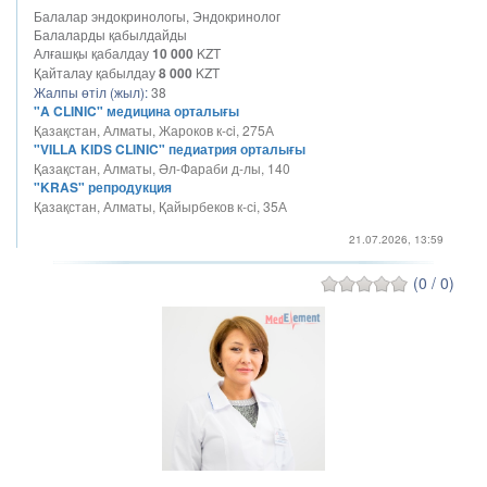
Балалар эндокринологы, Эндокринолог
Балаларды қабылдайды
Алғашқы қабалдау
10 000
KZT
Қайталау қабылдау
8 000
KZT
Жалпы өтіл (жыл):
38
"A CLINIC" медицина орталығы
Қазақстан, Алматы, Жароков к-ci, 275А
"VILLA KIDS CLINIC" педиатрия орталығы
Қазақстан, Алматы, Әл-Фараби д-лы, 140
"KRAS" репродукция
Қазақстан, Алматы, Қайырбеков к-сі, 35А
21.07.2026, 13:59
(0 / 0)