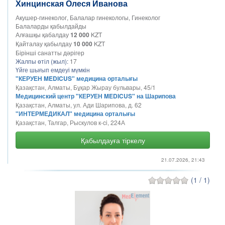
Хинцинская Олеся Иванова
Акушер-гинеколог, Балалар гинекологы, Гинеколог
Балаларды қабылдайды
Алғашқы қабалдау
12 000
KZT
Қайталау қабылдау
10 000
KZT
Бірінші санатты дәрігер
Жалпы өтіл (жыл):
17
Үйге шығып емдеуі мүмкін
"КЕРУЕН MEDICUS" медицина орталығы
Қазақстан, Алматы, Бұқар Жырау бульвары, 45/1
Медицинский центр "КЕРУЕН MEDICUS" на Шарипова
Қазақстан, Алматы, ул. Ади Шарипова, д. 62
"ИНТЕРМЕДИКАЛ" медицина орталығы
Қазақстан, Талгар, Рыскулов к-ci, 224А
Қабылдауға тіркелу
21.07.2026, 21:43
(1 / 1)