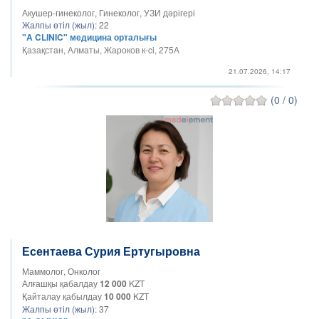
Акушер-гинеколог, Гинеколог, УЗИ дәрігері
Жалпы өтіл (жыл):
22
"A CLINIC" медицина орталығы
Қазақстан, Алматы, Жароков к-ci, 275А
21.07.2026, 14:17
(0 / 0)
Есентаева Сурия Ертугыровна
Маммолог, Онколог
Алғашқы қабалдау
12 000
KZT
Қайталау қабылдау
10 000
KZT
Жалпы өтіл (жыл):
37