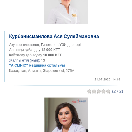
Курбанисмаилова Ася Сулеймановна
Акушер-гинеколог, Гинеколог, УЗИ дәрігері
Алғашқы қабалдау
12 000
KZT
Қайталау қабылдау
10 000
KZT
Жалпы өтіл (жыл):
13
"A CLINIC" медицина орталығы
Қазақстан, Алматы, Жароков к-ci, 275А
21.07.2026, 14:19
(2 / 2)