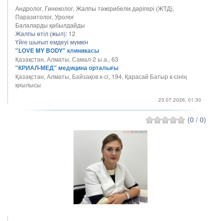
Андролог, Гинеколог, Жалпы тәжірибелік дәрігері (ЖТД),
Паразитолог, Уролог
Балаларды қабылдайды
Жалпы өтіл (жыл):
12
Үйге шығып емдеуі мүмкін
"LOVE MY BODY" клиникасы
Қазақстан, Алматы, Самал-2 ы.а., 63
"КРИАЛ-МЕД" медицина орталығы
Қазақстан, Алматы, Байзақов к-сі, 194, Қарасай Батыр к-сінің
қиылысы
23.07.2026, 01:30
(0 / 0)