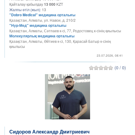
Қайталау қабылдау
13 000
KZT
Жалпы өтіл (жыл):
13
"Dobro Medical" медицина орталығы
Қазақстан, Алматы, ул. Навои, д. 210/2
"Нур-Мед" медицина орталығы
Қазақстан, Алматы, Сәтпаев к-сі, 77, Родостовец к-сінің қиылысы
Молекулярлық медицина орталығы
Қазақстан, Алматы, Әйтиев к-сі, 130, Қарасай Батыр к-сінің
қиылысы
23.07.2026, 08:41
(0 / 0)
Сидоров Александр Дмитриевич