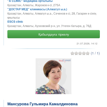
"A CLINIC" медицина орталығы
Қазақстан, Алматы, Жароков к-ci, 275А
"ДОСТАР МЕД" клиникасы (Алмагүл ы.а.)
Қазақстан, Алматы, Алмагүл ы.а., Сеченов к-сі, 28, Гагарин к-сінің
қиылысы
ESCS clinic
Қазақстан, Алматы, Ауэзовский р-н, ​​ул. Утеген батыра, д. 76Д
Қабылдауға тіркелу
21.07.2026, 14:12
(1 / 1)
Мансурова Гульмира Камалдиновна