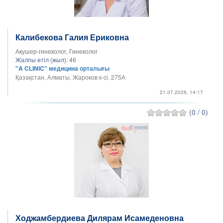
Калибекова Галия Ериковна
Акушер-гинеколог, Гинеколог
Жалпы өтіл (жыл):
46
"A CLINIC" медицина орталығы
Қазақстан, Алматы, Жароков к-ci, 275А
21.07.2026, 14:17
(0 / 0)
Ходжамбердиева Дилярам Исамеденовна