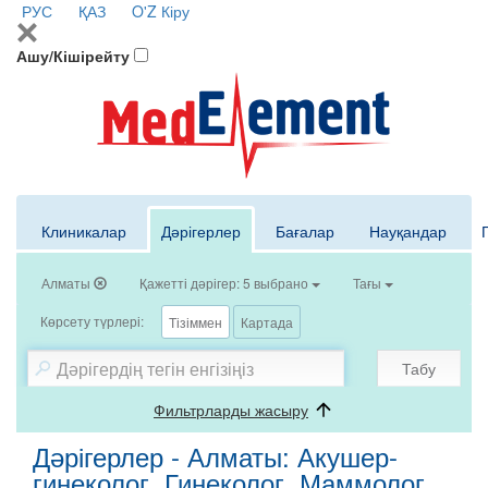
РУС
ҚАЗ
O'Z
Кіру
Ашу/Кішірейту
Клиникалар
Дәрігерлер
Бағалар
Науқандар
Алматы
Қажетті дәрігер: 5 выбрано
Тағы
Көрсету түрлері:
Тізіммен
Картада
Табу
Фильтрларды жасыру
Дәрігерлер - Алматы: Акушер-
гинеколог, Гинеколог, Маммолог,