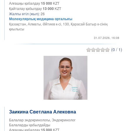
Алғашқы қабалдау
15 000
KZT
Қайталау қабылдау
13 000
KZT
Жалпы өтіл (жыл):
26
Молекулярлық медицина орталығы
Қазақстан, Алматы, Әйтиев к-сі, 130, Қарасай Батыр к-сінің
қиылысы
31.07.2026, 16:08
(0 / 1)
Заикина Светлана Алековна
Балалар эндокринологы, Эндокринолог
Балаларды қабылдайды
Алғашқы қабалдау
15 000
KZT