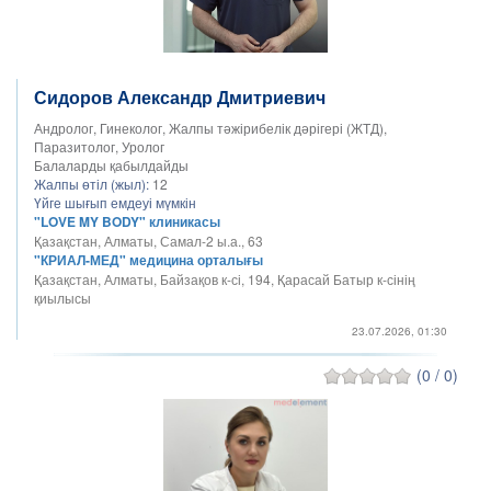
Сидоров Александр Дмитриевич
Андролог, Гинеколог, Жалпы тәжірибелік дәрігері (ЖТД),
Паразитолог, Уролог
Балаларды қабылдайды
Жалпы өтіл (жыл):
12
Үйге шығып емдеуі мүмкін
"LOVE MY BODY" клиникасы
Қазақстан, Алматы, Самал-2 ы.а., 63
"КРИАЛ-МЕД" медицина орталығы
Қазақстан, Алматы, Байзақов к-сі, 194, Қарасай Батыр к-сінің
қиылысы
23.07.2026, 01:30
(0 / 0)