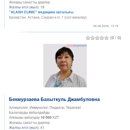
Жоғары санатты дәрігер
Жалпы өтіл (жыл):
18
"ALASH CLINIC" медицина орталығы
Қазақстан, Астана, Сауран к-ci, 1 (сол жағалау)
06.08.2026, 13:18
(0 / 0)
Бекмурзаева Бахыткуль Джамбуловна
Аллерголог, Иммунолог, Педиатр, Терапевт
Балаларды қабылдайды
Алғашқы қабалдау
10 000
KZT
Жоғары санатты дәрігер
Жалпы өтіл (жыл):
41