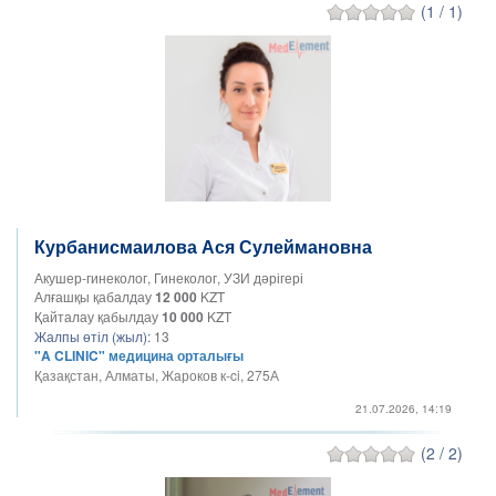
(1 / 1)
Курбанисмаилова Ася Сулеймановна
Акушер-гинеколог, Гинеколог, УЗИ дәрігері
Алғашқы қабалдау
12 000
KZT
Қайталау қабылдау
10 000
KZT
Жалпы өтіл (жыл):
13
"A CLINIC" медицина орталығы
Қазақстан, Алматы, Жароков к-ci, 275А
21.07.2026, 14:19
(2 / 2)