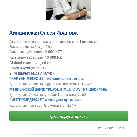
Хинцинская Олеся Иванова
Акушер-гинеколог, Балалар гинекологы, Гинеколог
Балаларды қабылдайды
Алғашқы қабалдау
12 000
KZT
Қайталау қабылдау
10 000
KZT
Бірінші санатты дәрігер
Жалпы өтіл (жыл):
17
Үйге шығып емдеуі мүмкін
"КЕРУЕН MEDICUS" медицина орталығы
Қазақстан, Алматы, Бұқар Жырау бульвары, 45/1
Медицинский центр "КЕРУЕН MEDICUS" на Шарипова
Қазақстан, Алматы, ул. Ади Шарипова, д. 62
"ИНТЕРМЕДИКАЛ" медицина орталығы
Қазақстан, Талгар, Рыскулов к-ci, 224А
Қабылдауға тіркелу
21.07.2026, 21:43