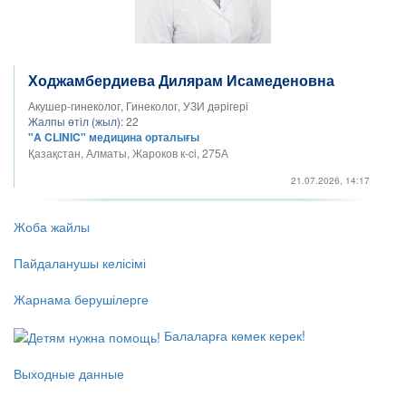
Ходжамбердиева Дилярам Исамеденовна
Акушер-гинеколог, Гинеколог, УЗИ дәрігері
Жалпы өтіл (жыл):
22
"A CLINIC" медицина орталығы
Қазақстан, Алматы, Жароков к-ci, 275А
21.07.2026, 14:17
Жоба жайлы
Пайдаланушы келісімі
Жарнама берушілерге
Балаларға көмек керек!
Выходные данные