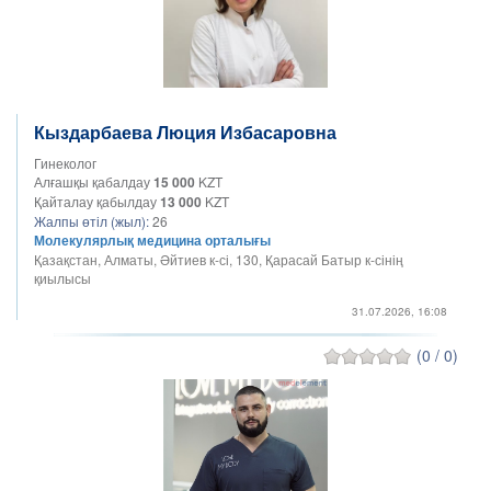
Кыздарбаева Люция Избасаровна
Гинеколог
Алғашқы қабалдау
15 000
KZT
Қайталау қабылдау
13 000
KZT
Жалпы өтіл (жыл):
26
Молекулярлық медицина орталығы
Қазақстан, Алматы, Әйтиев к-сі, 130, Қарасай Батыр к-сінің
қиылысы
31.07.2026, 16:08
(0 / 0)