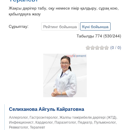
Жақсы дәрігер табу, оқу немесе пікір қалдыру, сұрақ кою,
қабылдауға жазу
Сұрыптау:
Рейтинг бойынша
Күні бойынша
Табылды 774
(
530
/
244
)
(0 / 0)
Селиханова Айгуль Кайратовна
Аллерголог, Гастроэнтеролог, Жалпы тәжірибелік дәрігері (ЖТД),
Инфекционист, Кардиолог, Паразитолог, Педиатр, Пульмонолог,
Ревматолог, Терапевт