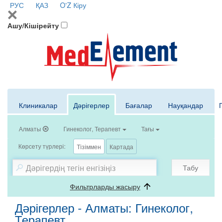
РУС
ҚАЗ
O'Z
Кіру
Ашу/Кішірейту
Клиникалар
Дәрігерлер
Бағалар
Науқандар
Алматы
Гинеколог, Терапевт
Тағы
Көрсету түрлері:
Тізіммен
Картада
Табу
Фильтрларды жасыру
Дәрігерлер - Алматы: Гинеколог,
Терапевт