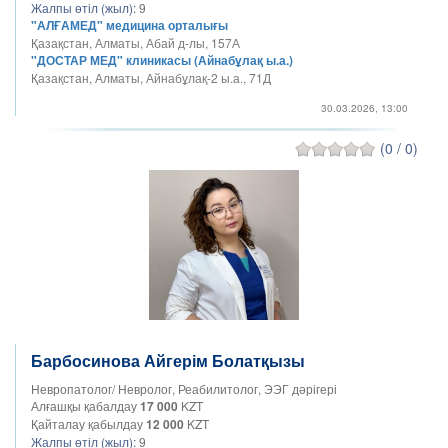
Жалпы өтіл (жыл):
9
"АЛҒАМЕД" медицина орталығы
Қазақстан, Алматы, Абай д-лы, 157А
"ДОСТАР МЕД" клиникасы (Айнабұлақ ы.а.)
Қазақстан, Алматы, Айнабұлақ-2 ы.а., 71Д
30.03.2026, 13:00
(0 / 0)
Барбосинова Айгерім Болатқызы
Невропатолог/ Невролог, Реабилитолог, ЭЭГ дәрігері
Алғашқы қабалдау
17 000
KZT
Қайталау қабылдау
12 000
KZT
Жалпы өтіл (жыл):
9