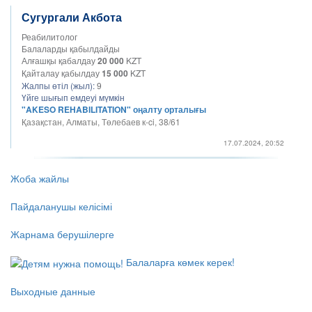
Сугургали Акбота
Реабилитолог
Балаларды қабылдайды
Алғашқы қабалдау
20 000
KZT
Қайталау қабылдау
15 000
KZT
Жалпы өтіл (жыл):
9
Үйге шығып емдеуі мүмкін
"AKESO REHABILITATION" оңалту орталығы
Қазақстан, Алматы, Төлебаев к-ci, 38/61
17.07.2024, 20:52
Жоба жайлы
Пайдаланушы келісімі
Жарнама берушілерге
Балаларға көмек керек!
Выходные данные