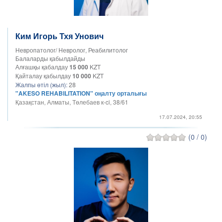
Ким Игорь Тхя Унович
Невропатолог/ Невролог, Реабилитолог
Балаларды қабылдайды
Алғашқы қабалдау
15 000
KZT
Қайталау қабылдау
10 000
KZT
Жалпы өтіл (жыл):
28
"AKESO REHABILITATION" оңалту орталығы
Қазақстан, Алматы, Төлебаев к-ci, 38/61
17.07.2024, 20:55
(0 / 0)