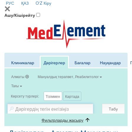
РУС
ҚАЗ
O'Z
Кіру
Ашу/Кішірейту
Клиникалар
Дәрігерлер
Бағалар
Науқандар
Алматы
Мануалдық терапвет, Реабилитолог
Тағы
Көрсету түрлері:
Тізіммен
Картада
Табу
Фильтрларды жасыру