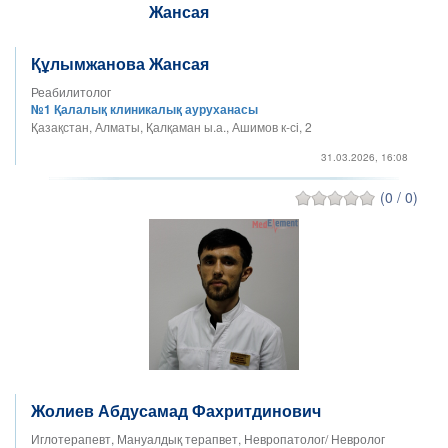
Құлымжанова Жансая
Реабилитолог
№1 Қалалық клиникалық ауруханасы
Қазақстан, Алматы, Қалқаман ы.а., Ашимов к-сі, 2
31.03.2026, 16:08
(0 / 0)
Жолиев Абдусамад Фахритдинович
Иглотерапевт, Мануалдық терапвет, Невропатолог/ Невролог