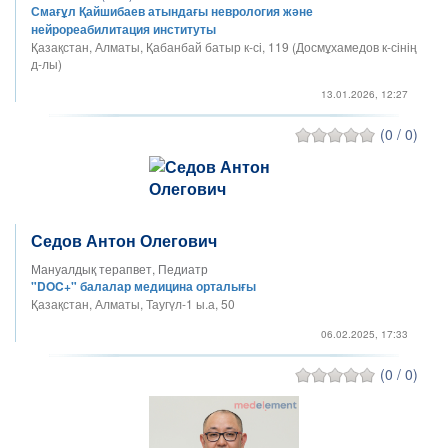
Смағұл Қайшибаев атындағы неврология және
нейрореабилитация институты
Қазақстан, Алматы, Қабанбай батыр к-сі, 119 (Досмұхамедов к-сінің
д-лы)
13.01.2026, 12:27
(0 / 0)
Седов Антон Олегович
Мануалдық терапвет, Педиатр
"DOC+" балалар медицина орталығы
Қазақстан, Алматы, Таугүл-1 ы.а, 50
06.02.2025, 17:33
(0 / 0)