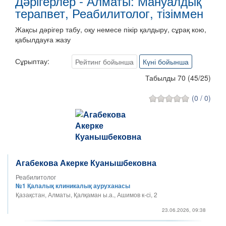
Дәрігерлер - Алматы: Мануалдық
терапвет, Реабилитолог, тізіммен
Жақсы дәрігер табу, оқу немесе пікір қалдыру, сұрақ кою,
қабылдауға жазу
Сұрыптау:
Рейтинг бойынша
Күні бойынша
Табылды 70
(
45
/
25
)
(0 / 0)
Агабекова Акерке Куанышбековна
Реабилитолог
№1 Қалалық клиникалық ауруханасы
Қазақстан, Алматы, Қалқаман ы.а., Ашимов к-сі, 2
23.06.2026, 09:38