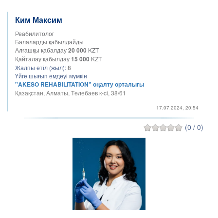
Ким Максим
Реабилитолог
Балаларды қабылдайды
Алғашқы қабалдау
20 000
KZT
Қайталау қабылдау
15 000
KZT
Жалпы өтіл (жыл):
8
Үйге шығып емдеуі мүмкін
"AKESO REHABILITATION" оңалту орталығы
Қазақстан, Алматы, Төлебаев к-ci, 38/61
17.07.2024, 20:54
(0 / 0)