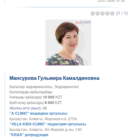
23.07.2026, 01:30
(1 / 1)
Мансурова Гульмира Камалдиновна
Балалар эндокринологы, Эндокринолог
Балаларды қабылдайды
Алғашқы қабалдау
10 000
KZT
Қайталау қабылдау
8 000
KZT
Жалпы өтіл (жыл):
38
"A CLINIC" медицина орталығы
Қазақстан, Алматы, Жароков к-ci, 275А
"VILLA KIDS CLINIC" педиатрия орталығы
Қазақстан, Алматы, Әл-Фараби д-лы, 140
"KRAS" репродукция