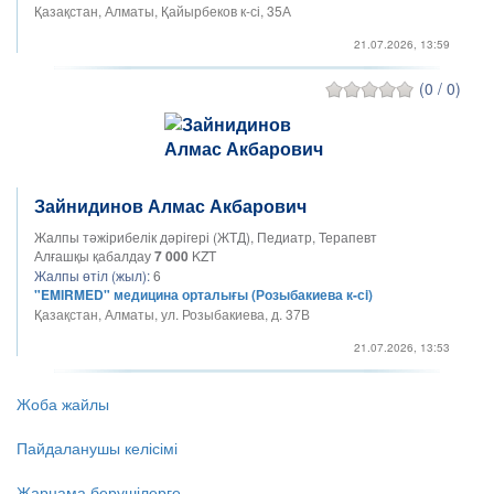
Қазақстан, Алматы, Қайырбеков к-сі, 35А
21.07.2026, 13:59
(0 / 0)
Зайнидинов Алмас Акбарович
Жалпы тәжірибелік дәрігері (ЖТД), Педиатр, Терапевт
Алғашқы қабалдау
7 000
KZT
Жалпы өтіл (жыл):
6
"EMIRMED" медицина орталығы (Розыбакиева к-сi)
Қазақстан, Алматы, ул. Розыбакиева, д. 37В
21.07.2026, 13:53
Жоба жайлы
Пайдаланушы келісімі
Жарнама берушілерге