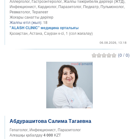
Аллерголог, Гастроэнтеролог, Жалпы тәжірибелік дәрігері (ЖТД),
Инфекционист, Кардиолог, Паразитолог, Педиатр, Пульмонолог,
Ревматолог, Терапевт
Жоғары санатты дәрігер
Жалпы өтіл (жыл):
18
"ALASH CLINIC" медицина орталығы
Қазақстан, Астана, Сауран к-ci, 1 (сол жағалау)
06.08.2026, 13:18
(0 / 0)
Абдурашитова Салима Тагаевна
Гепатолог, Инфекционист, Паразитолог
Алғашқы қабалдау
4 000
KZT