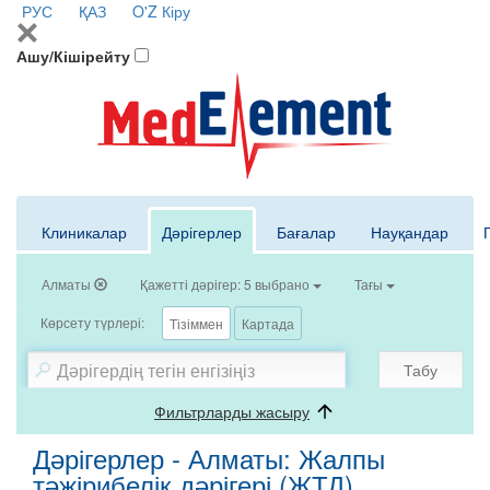
РУС
ҚАЗ
O'Z
Кіру
Ашу/Кішірейту
Клиникалар
Дәрігерлер
Бағалар
Науқандар
Алматы
Қажетті дәрігер: 5 выбрано
Тағы
Көрсету түрлері:
Тізіммен
Картада
Табу
Фильтрларды жасыру
Дәрігерлер - Алматы: Жалпы
тәжірибелік дәрігері (ЖТД),