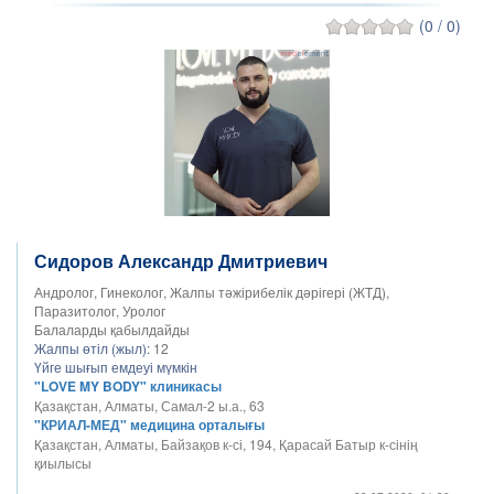
(0 / 0)
Сидоров Александр Дмитриевич
Андролог, Гинеколог, Жалпы тәжірибелік дәрігері (ЖТД),
Паразитолог, Уролог
Балаларды қабылдайды
Жалпы өтіл (жыл):
12
Үйге шығып емдеуі мүмкін
"LOVE MY BODY" клиникасы
Қазақстан, Алматы, Самал-2 ы.а., 63
"КРИАЛ-МЕД" медицина орталығы
Қазақстан, Алматы, Байзақов к-сі, 194, Қарасай Батыр к-сінің
қиылысы