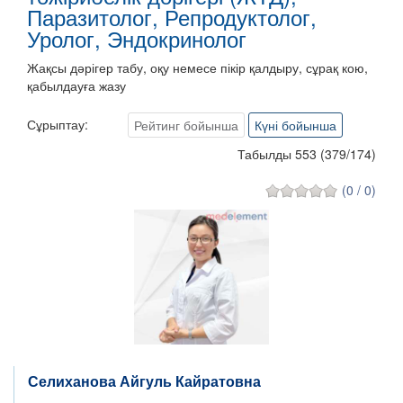
Паразитолог, Репродуктолог,
Уролог, Эндокринолог
Жақсы дәрігер табу, оқу немесе пікір қалдыру, сұрақ кою,
қабылдауға жазу
Сұрыптау:
Рейтинг бойынша
Күні бойынша
Табылды 553
(
379
/
174
)
(0 / 0)
Селиханова Айгуль Кайратовна