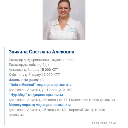
Заикина Светлана Алековна
Балалар эндокринологы, Эндокринолог
Балаларды қабылдайды
Алғашқы қабалдау
15 000
KZT
Қайталау қабылдау
13 000
KZT
Жалпы өтіл (жыл):
13
"Dobro Medical" медицина орталығы
Қазақстан, Алматы, ул. Навои, д. 210/2
"Нур-Мед" медицина орталығы
Қазақстан, Алматы, Сәтпаев к-сі, 77, Родостовец к-сінің қиылысы
Молекулярлық медицина орталығы
Қазақстан, Алматы, Әйтиев к-сі, 130, Қарасай Батыр к-сінің
қиылысы
23.07.2026, 08:41