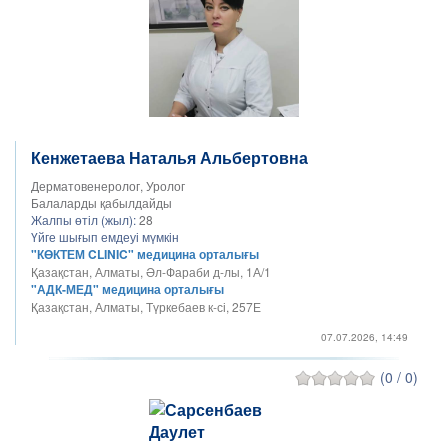
Кенжетаева Наталья Альбертовна
Дерматовенеролог, Уролог
Балаларды қабылдайды
Жалпы өтіл (жыл):
28
Үйге шығып емдеуі мүмкін
"КӨКТЕМ CLINIC" медицина орталығы
Қазақстан, Алматы, Әл-Фараби д-лы, 1А/1
"АДК-МЕД" медицина орталығы
Қазақстан, Алматы, Түркебаев к-сі, 257Е
07.07.2026, 14:49
(0 / 0)