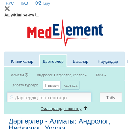
РУС
ҚАЗ
O'Z
Кіру
Ашу/Кішірейту
Клиникалар
Дәрігерлер
Бағалар
Науқандар
Алматы
Андролог, Нефролог, Уролог
Тағы
Көрсету түрлері:
Тізіммен
Картада
Табу
Фильтрларды жасыру
Дәрігерлер - Алматы: Андролог,
Нефролог, Уролог