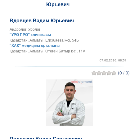
Вдовцев Вадим Юрьевич
Андролог, Уролог
"УРО ПРО" клиникасы
Қазақстан, Алматы, Егизбаева к-ci, 54Б
"ХАК" медицина орталығы
Қазақстан, Алматы, Өтеген Батыр к-сі, 11А
07.02.2026, 08:51
(0 / 0)
Подрезов Вилли Сергеевеич