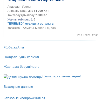
Андролог, Уролог
Алғашқы қабалдау
14 000
KZT
Қайталау қабылдау
7 000
KZT
Жалпы өтіл (жыл):
5
"EMIRMED" медицина орталығы
Қазақстан, Алматы, Манас к-сі, 53А
20.01.2026, 17:03
Жоба жайлы
Пайдаланушы келісімі
Жарнама берушілерге
Балаларға көмек керек!
Выходные данные
Стоковые изображения от