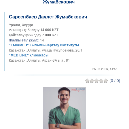
Сарсенбаев Даулет Жумабекович
Уролог, Хирург
Алғашқы қабалдау
14 000
KZT
Қайталау қабылдау
7 000
KZT
Жалпы өтіл (жыл):
14
"EMIRMED" Ғылыми-Зерттеу Институты
Қазақстан, Алматы, улица Нусупбекова, 26/1
"MED LINE" клиникасы
Қазақстан, Алматы, Ақсай-3А ы.а., 81
25.06.2026, 14:56
(0 / 0)