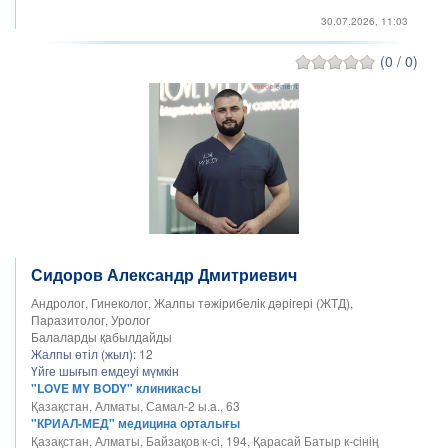
30.07.2026, 11:03
(0 / 0)
Сидоров Александр Дмитриевич
Андролог, Гинеколог, Жалпы тәжірибелік дәрігері (ЖТД),
Паразитолог, Уролог
Балаларды қабылдайды
Жалпы өтіл (жыл):
12
Үйге шығып емдеуі мүмкін
"LOVE MY BODY" клиникасы
Қазақстан, Алматы, Самал-2 ы.а., 63
"КРИАЛ-МЕД" медицина орталығы
Қазақстан, Алматы, Байзақов к-сі, 194, Қарасай Батыр к-сінің