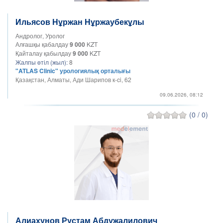
Ильясов Нұржан Нұржаубекұлы
Андролог, Уролог
Алғашқы қабалдау
9 000
KZT
Қайталау қабылдау
9 000
KZT
Жалпы өтіл (жыл):
8
"ATLAS Clinic" урологиялық орталығы
Қазақстан, Алматы, Ади Шарипов к-ci, 62
09.06.2026, 08:12
(0 / 0)
Алиахунов Рустам Абдужалилович