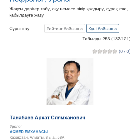
Жақсы дәрігер табу, оқу немесе пікір қалдыру, сұрақ кою,
қабылдауға жазу
Сұрыптау:
Рейтинг бойынша
Күні бойынша
Табылды 253
(
132
/
121
)
(0 / 0)
Танабаев Архат Слямханович
Уролог
AQMED ЕМХАНАСЫ
Қазақстан, Алматы, 8 ы.а., 58А