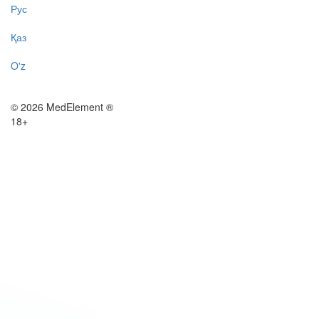
Рус
Қаз
O'z
© 2026 MedElement ®
18+