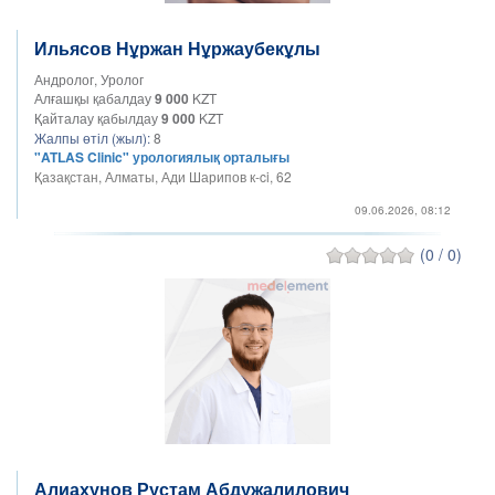
Ильясов Нұржан Нұржаубекұлы
Андролог, Уролог
Алғашқы қабалдау
9 000
KZT
Қайталау қабылдау
9 000
KZT
Жалпы өтіл (жыл):
8
"ATLAS Clinic" урологиялық орталығы
Қазақстан, Алматы, Ади Шарипов к-ci, 62
09.06.2026, 08:12
(0 / 0)
Алиахунов Рустам Абдужалилович