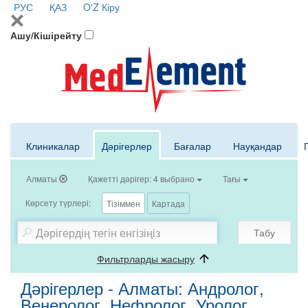
РУС
ҚАЗ
O'Z
Кіру
Ашу/Кішірейту
Клиникалар
Дәрігерлер
Бағалар
Науқандар
Алматы
Қажетті дәрігер: 4 выбрано
Тағы
Көрсету түрлері:
Тізіммен
Картада
Табу
Фильтрларды жасыру
Дәрігерлер - Алматы: Андролог,
Венеролог, Нефролог, Уролог