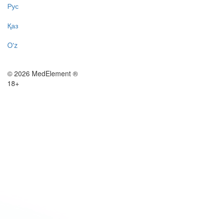
Рус
Қаз
O'z
© 2026 MedElement ®
18+