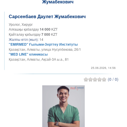
Сарсенбаев Даулет Жумабекович
Уролог, Хирург
Алғашқы қабалдау
14 000
KZT
Қайталау қабылдау
7 000
KZT
Жалпы өтіл (жыл):
14
"EMIRMED" Ғылыми-Зерттеу Институты
Қазақстан, Алматы, улица Нусупбекова, 26/1
"MED LINE" клиникасы
Қазақстан, Алматы, Ақсай-3А ы.а., 81
25.06.2026, 14:56
(0 / 0)