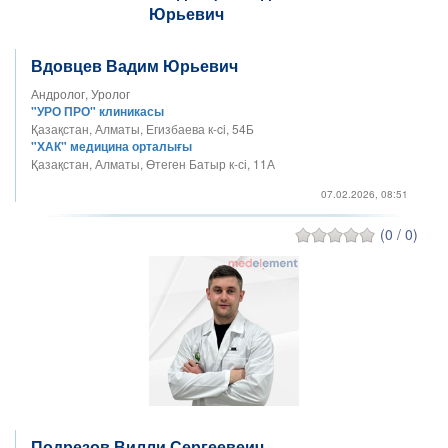
Вдовцев Вадим Юрьевич
Андролог, Уролог
"УРО ПРО" клиникасы
Қазақстан, Алматы, Егизбаева к-ci, 54Б
"ХАК" медицина орталығы
Қазақстан, Алматы, Өтеген Батыр к-сі, 11А
07.02.2026, 08:51
(0 / 0)
Подрезов Вилли Сергеевеич