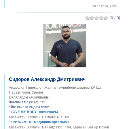
30.07.2026, 11:03
(0 / 0)
Сидоров Александр Дмитриевич
Андролог, Гинеколог, Жалпы тәжірибелік дәрігері (ЖТД),
Паразитолог, Уролог
Балаларды қабылдайды
Жалпы өтіл (жыл):
12
Үйге шығып емдеуі мүмкін
"LOVE MY BODY" клиникасы
Қазақстан, Алматы, Самал-2 ы.а., 63
"КРИАЛ-МЕД" медицина орталығы
Қазақстан, Алматы, Байзақов к-сі, 194, Қарасай Батыр к-сінің