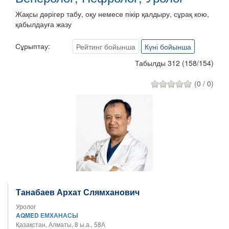
Жақсы дәрігер табу, оқу немесе пікір қалдыру, сұрақ кою,
қабылдауға жазу
Сұрыптау:
Рейтинг бойынша
Күні бойынша
Табылды 312
(
158
/
154
)
(0 / 0)
Танабаев Архат Слямханович
Уролог
AQMED ЕМХАНАСЫ
Қазақстан, Алматы, 8 ы.а., 58А