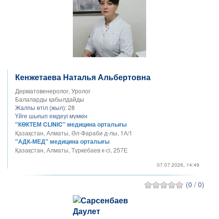
Кенжетаева Наталья Альбертовна
Дерматовенеролог, Уролог
Балаларды қабылдайды
Жалпы өтіл (жыл):
28
Үйге шығып емдеуі мүмкін
"КӨКТЕМ CLINIC" медицина орталығы
Қазақстан, Алматы, Әл-Фараби д-лы, 1А/1
"АДК-МЕД" медицина орталығы
Қазақстан, Алматы, Түркебаев к-сі, 257Е
07.07.2026, 14:49
(0 / 0)