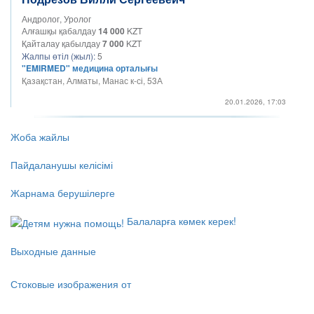
Андролог, Уролог
Алғашқы қабалдау
14 000
KZT
Қайталау қабылдау
7 000
KZT
Жалпы өтіл (жыл):
5
"EMIRMED" медицина орталығы
Қазақстан, Алматы, Манас к-сі, 53А
20.01.2026, 17:03
Жоба жайлы
Пайдаланушы келісімі
Жарнама берушілерге
Балаларға көмек керек!
Выходные данные
Стоковые изображения от